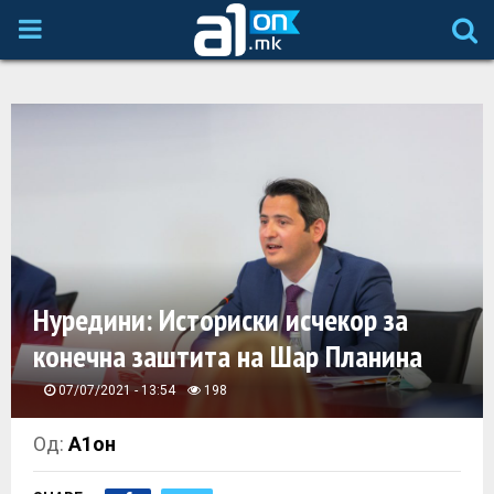
P
R
I
M
A
Нуредини: Историски исчекор за
R
конечна заштита на Шар Планина
Y
07/07/2021 - 13:54
198
M
Од:
А1он