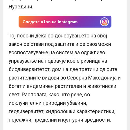
Нуредини.
Следете a1on на Instagram
Тој посочи дека со донесувањето на овој
закон се стави под заштита и се овозможи
воспоставување на систем за одржливо
управување на подрачје кое е ризница на
биодиверзитетот, дом на две третини од сите
растителните видови во Северна Македонија и
богат и ендемичен растителен и животински
свет. Располага, како што рече, со
исклучителни природни убавини,
геодиверзитет, хидролошки карактеристики,
пејсажни, пределни и културни вредности.