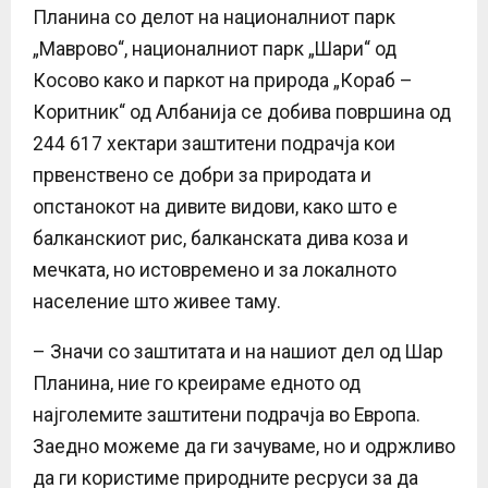
Планина со делот на националниот парк
„Маврово“, националниот парк „Шари“ од
Косово како и паркот на природа „Кораб –
Коритник“ од Албанија се добива површина од
244 617 хектари заштитени подрачја кои
првенствено се добри за природата и
опстанокот на дивите видови, како што е
балканскиот рис, балканската дива коза и
мечката, но истовремено и за локалното
население што живее таму.
– Значи со заштитата и на нашиот дел од Шар
Планина, ние го креираме едното од
најголемите заштитени подрачја во Европа.
Заедно можеме да ги зачуваме, но и одржливо
да ги користиме природните ресруси за да