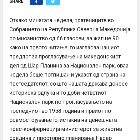
SHARE
E
N
Откако минатата недела, пратениците во
Собранието на Република Северна Македонија
U
со мнозинство од 66 гласови, за жал не 90
како на првото читање, го изгласаа нашиот
предлог за прогласување на македонскиот
дел од Шар Планина за Национален парк, оваа
недела беше потпишан и указот од страна на
претседателот, со што нашата држава донесе
историска одлука и го доби четвртиот
Национален парк по прогласувањето на
последниот во 1958 година и првиот по
осамостојувањето, истакна на денешната
прес-конфернеција министерот за животна
средина и просторно планирање Насер