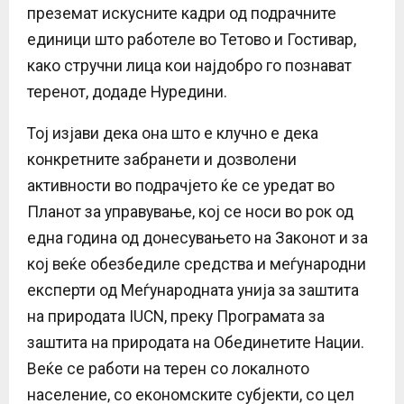
преземат искусните кадри од подрачните
единици што работеле во Тетово и Гостивар,
како стручни лица кои најдобро го познават
теренот, додаде Нуредини.
Тој изјави дека она што е клучно е дека
конкретните забранети и дозволени
активности во подрачјето ќе се уредат во
Планот за управување, кој се носи во рок од
една година од донесувањето на Законот и за
кој веќе обезбедиле средства и меѓународни
експерти од Меѓународната унија за заштита
на природата IUCN, преку Програмата за
заштита на природата на Обединетите Нации.
Веќе се работи на терен со локалното
население, со економските субјекти, со цел