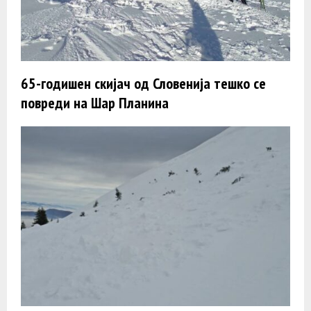
65-годишен скијач од Словенија тешко се
повреди на Шар Планина