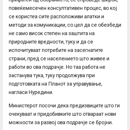
повеќемесечен консултативен процес, во кој
се користеа сите расположиви алатки и
методи за комуникации, со цел да се обезбеди
не само висок степен на заштита на
природните вредности, туку и да се
испочитуваат потребите на засегнатите
страни, пред се населението што живее и
работи во ова подрачје. Но таа работа не
застанува тука, туку продолжува при
подготовката на Планот за управување,
нагласи Нуредини.
Министерот посочи дека предизвиците што ги
очекуваат и придобивките што отвараат нови
можности за развој ова подрачје се бројни.