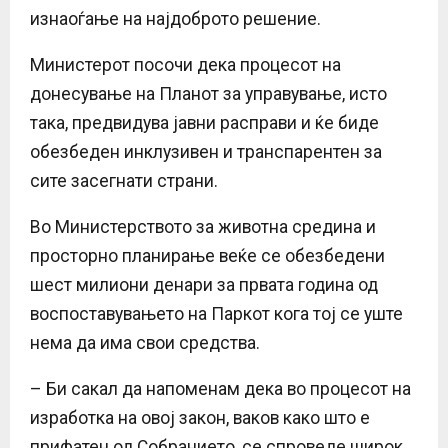
изнаоѓање на најдоброто решение.
Министерот посочи дека процесот на
донесување на Планот за управување, исто
така, предвидува јавни расправи и ќе биде
обезбеден инклузивен и транспарентен за
сите засегнати страни.
Во Министерството за животна средина и
просторно планирање веќе се обезбедени
шест милиони денари за првата година од
воспоставувањето на Паркот кога тој се уште
нема да има свои средства.
– Би сакал да напоменам дека во процесот на
изработка на овој закон, ваков како што е
прифатен од Собранието, се спроведе широк,