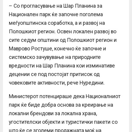
– Со прогласување на Шар Планина за
Национален парк ќе започне поголема
меѓуопштинска соработка, а и развој на
Полошкиот регион. Освен локален развој во
сите седум општини од Полошкиот регион и
Маврово Ростуше, конечно ќе започне и
системско зачувување на природните
вредности на Шар Планина кои изминативе
децении се под постојат притисок од
човековите активности, рече Нуредини.
Министерот потенцираше дека Националниот
парк ќе биде добра основа за креирање на
локални брендови за локална храна,
угостителски објекти и туристички пакети со
што ќе се зголеми продажната моќ на