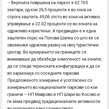
– Вкупната површина на паркот е 62 705
хектари, од кои 26,5 проценти е во зона на
строга заштита, 49,06 отсто во зона на активно
управување и 22.02 проценти се во зоната на
одржливо користење. А предвиден е и една
заштитен појас на Попова Шапка со што ќе се
овозможи одржлив развој на овој туристички
центар. Во креирањето на границите се
внимаваше да обезбеди хомогеност на зоните,
да се следи теренската конфигурација и да се
во хармонија со соседните паркови.
Предложеното зонирање е усогласено со
зонирањето во националните паркови со кои
граничи – НП Маврово и НП Шари во Косово и
ги зема предвид традиционалните активности
во подрачјето како сточарството,