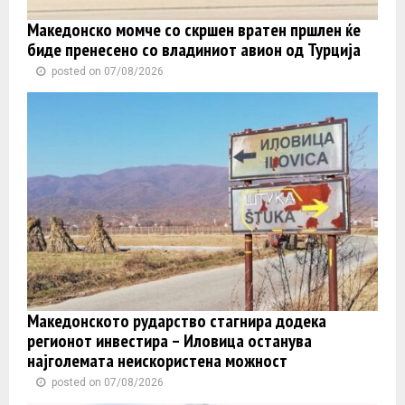
Македонско момче со скршен вратен пршлен ќе
биде пренесено со владиниот авион од Турција
posted on 07/08/2026
Македонското рударство стагнира додека
регионот инвестира – Иловица останува
најголемата неискористена можност
posted on 07/08/2026