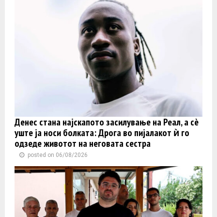
Денес стана најскапото засилување на Реал, а сè
уште ја носи болката: Дрога во пијалакот ѝ го
одзеде животот на неговата сестра
posted on 06/08/2026