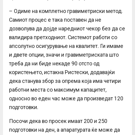
– Одиме на комплетно гравиметриски метод.
Самиот процес е така поставен да не
дозволува да дојде наредниот чекор без да се
валидира претходниот. Системот работи со
апсолутно осигурување на квалитет. Ги имаме
и двете опции, значи и гравиметриската што
треба да ни биде некаде 90 отсто од
користењето, истакна Ристески, додавајќи
дека станува збор за опрема која има четири
работни места со максимум капацитет,
односно во еден час може да произведат 120
подготовки.
Посочи дека во просек имаат 200 и 250
подготовки на ден, а апаратурата ќе може да