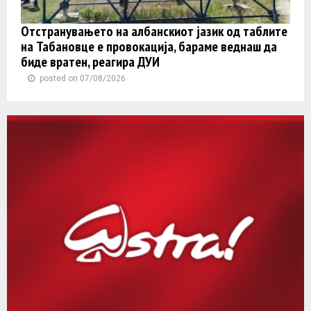
Отстранувањето на албанскиот јазик од таблите
на Табановце е провокација, бараме веднаш да
биде вратен, реагира ДУИ
posted on 07/08/2026