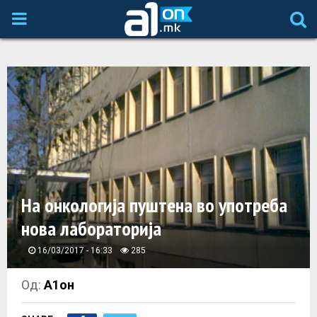
P
R
I
M
A
На онкологија пуштена во употреба
R
нова лабораторија
Y
16/03/2017 - 16:33
285
M
Од:
А1он