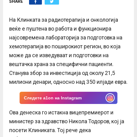
SHARE
E
N
Нa Клинката за радиотерапија и онкологија
веќе е пуштена во работа и функционира
U
најсовремена лабораторија за подготовка на
хемотерапија во поширокиот регион, во која
може да се изведуваат и подготовки на
вештачка храна за специфични пациенти.
Станува збор за инвестиција од околу 21,5
милиони денари, односно над 350 илјади евра.
Следете a1on на Instagram
Ова денеска го истакна вицепремиерот и
министер за здравство Никола Тодоров, кој ја
посети Клиниката. Тој рече дека