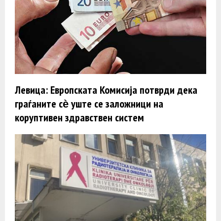
Левица: Европската Комисија потврди дека
граѓаните сѐ уште се заложници на
коруптивен здравствен систем