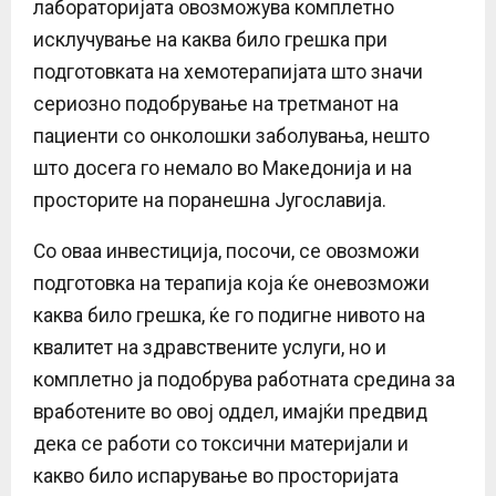
лабораторијата овозможува комплетно
исклучување на каква било грешка при
подготовката на хемотерапијата што значи
сериозно подобрување на третманот на
пациенти со онколошки заболувања, нешто
што досега го немало во Македонија и на
просторите на поранешна Југославија.
Со оваа инвестиција, посочи, се овозможи
подготовка на терапија која ќе оневозможи
каква било грешка, ќе го подигне нивото на
квалитет на здравствените услуги, но и
комплетно ја подобрува работната средина за
вработените во овој оддел, имајќи предвид
дека се работи со токсични материјали и
какво било испарување во просторијата