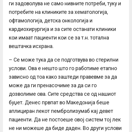
ги задоволува не само нивните потреби, туку и
потребите на клиниките за хематологија,
офтамологија, детска онкологија и
кардиохирургија и за сите останати клиники
кои имаат пациенти кои се за т.н. тотална
вештачка исхрана.
– Се може тука да се подготвува во стерилни
услови. Ова е нешто што го работиме етапно
зависно од тоа како заштеди правевме за да
може да ги пренасочиме за да си го
дозволиме ова. Сите средства се од нашиот
буџет. Денес првпат во Македонија беше
аплициран лекот пембролизумаб кај девет
пациенти. Да не постоеше овој систем тој лек
не ни можеше да биде даден. Во други услови