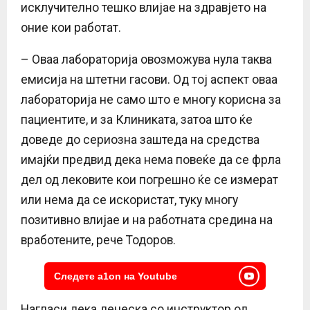
исклучително тешко влијае на здравјето на
оние кои работат.
– Оваа лабораторија овозможува нула таква
емисија на штетни гасови. Од тој аспект оваа
лабораторија не само што е многу корисна за
пациентите, и за Клиниката, затоа што ќе
доведе до сериозна заштеда на средства
имајќи предвид дека нема повеќе да се фрла
дел од лековите кои погрешно ќе се измерат
или нема да се искористат, туку многу
позитивно влијае и на работната средина на
вработените, рече Тодоров.
Следете a1on на Youtube
Нагласи дека денеска со инструктор од