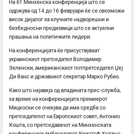
На 61 Минхенска конференција што се
одржува од 14 до 16 февруари ќе се овозможи
висок дијалог за клучните надворешни и
безбедносни предизвици што се актуелни
прашања на политичките лидери.
На конференцијата ќе присуствуваат
украинскиот претседател Володимир
Зеленски, американскиот потпретседател Џеј
Ди Ванс и државниот секретар Марко Рубио.
Како што најавија од владината прес-служба,
за време на конференцијата премиерот
Мицкоски се очекува да има средба со
претседателот на Европскиот совет, Антонио
Кошта, со претседавачот на Минхенската
конференција амбасадорот Кристоф Хојгенс,