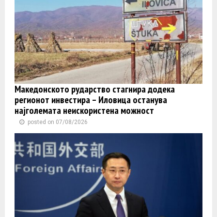
Македонското рударство стагнира додека
регионот инвестира – Иловица останува
најголемата неискористена можност
posted on 07/08/2026