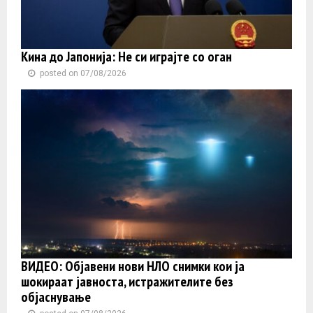
Кина до Јапонија: Не си играјте со оган
posted on 07/08/2026
ВИДЕО: Објавени нови НЛО снимки кои ја
шокираат јавноста, истражителите без
објаснување