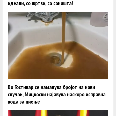
идеали, со жртви, со соништа!
Во Гостивар се намалува бројот на нови
случаи, Мицкоски најавува наскоро исправна
вода за пиење