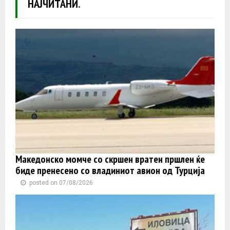
НАЈЧИТАНИ.
Македонско момче со скршен вратен пршлен ќе
биде пренесено со владиниот авион од Турција
posted on 07/08/2026