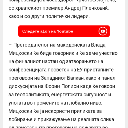
со хрватскиот премиер Андреј Пленковиќ,
како и со други политички лидери.
Следете a1on на Youtube
– Претседателот на македонската Влада,
Мицкоски ќе биде говорник и ќе земе учество
на финалниот настан од затворањето на
конференцијата посветен на ЕУ пристапните
преговори на Западниот Балкан, како и панел
дискусијата на Форин Полиси каде ќе говори
за геополитиката, енергетската сигурност и
улогата во промените на глобално ниво.
Мицкоски ќе ја искористи приликата за
лобирање и прикажување на реалната слика
од пристапните преговори на државата во