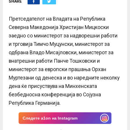
SHARE
E
N
Претседателот на Владата на Република
Северна Македонија Христијан Мицкоски
U
заедно со министерот за надворешни работи
и трговија Тимчо Муцунски, министерот за
одбрана Владо Мисајловски, министерот за
внатрешни работи Панче Тошковски и
министерот за европски прашања Орхан
Муртезани од денеска и во наредните неколку
дена ќе присуствува на Минхенската
безбедносна конференција во Сојузна
Република Германија.
Следете a1on на Instagram