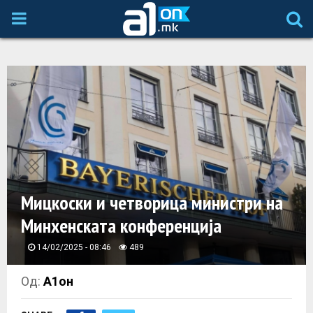
P
R
I
M
A
Мицкоски и четворица министри на
R
Минхенската конференција
Y
14/02/2025 - 08:46
489
M
Од:
А1он