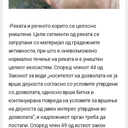
-Реката и речното корито се целосно
уништени. Цели сегменти од реката се
затрупани со материјал од градежните
активности, при што е оневозможено
нормално течење на реката и е уништен
целиот екосистем. Според членот 44 од
Законот за води „носителот на дозволата не ја
врши дејноста согласно со условите утврдени
со дозволата, односно врши битна и
континуирана повреда на условите за вршење
на дејноста од јавен интерес утврдени во
дозволата“, и надлежниот орган треба да
постапи. Според член 49 од истиот закон