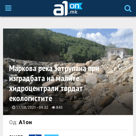
P
R
I
M
Маркова река затрупана при
A
изградбата на малите
хидроцентрали тврдат
R
екологистите
Y
11/08/2021 - 09:32
843
M
Од:
А1он