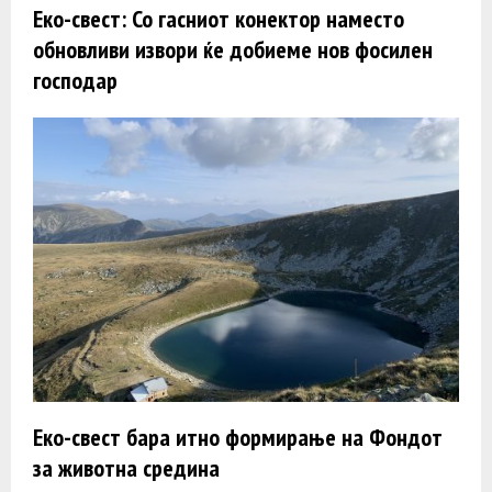
Еко-свест: Со гасниот конектор наместо
обновливи извори ќе добиеме нов фосилен
господар
Еко-свест бара итно формирање на Фондот
за животна средина