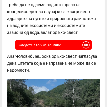
треба да се одземе водното право на
концесионерот во случај кога е загрозено
здравјето на луѓето и природната рамнотежа
на водните екосистеми и екосистемите
зависни од вода, велат од Еко-свест.
Следете a1on на Youtube
Ана Чоловиќ Лешоска од Еко-свест нагласува
дека штетата која е направена не може да се
надомести.