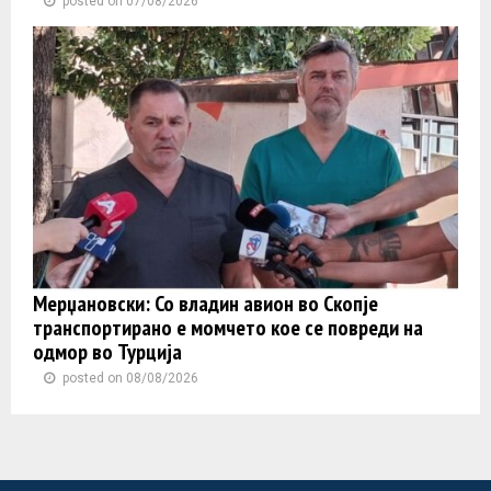
posted on 07/08/2026
Мерџановски: Со владин авион во Скопје
транспортиранo e момчето кое се повреди на
одмор во Турција
posted on 08/08/2026