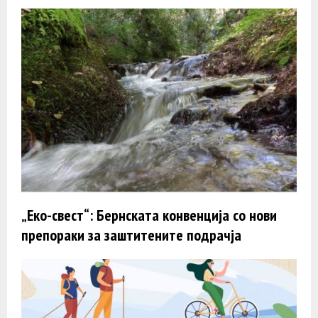
„Еко-свест“: Бернската конвенција со нови
препораки за заштитените подрачја