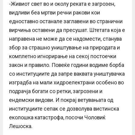
-Живиот свет во и околу реката е загрозен,
видливи беа мртви речни ракови кои
едноставно останале заглавени во странични
вирчиња оставени да пресушат. Штетата која е
направена не може да се надомести, станува
збор за страшно уништување на природата и
комплетно игнорирање на секој постоечки
закон и правило. Повеќе години водиме борба
со институциите да запре ваквата уништувачка
изградба на мали хидроелектрани особено во
подрачја богати со ретки, загрозени и
ендемски видови. И покрај ветувањата од
институциите сепак се дозволува вистинска
еколошка катастрофа, посочи Чоловиќ
Лешоска.