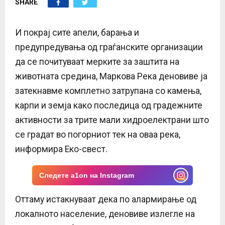
SHARE
E
N
И покрај сите апели, барања и
предупредувања од граѓанските организации
U
да се почитуваат мерките за заштита на
животната средина, Маркова Река деновиве ја
затекнавме комплетно затрупана со камења,
карпи и земја како последица од градежните
активности за трите мали хидроелектрани што
се градат во погорниот тек на оваа река,
информира Еко-свест.
Следете a1on на Instagram
Оттаму истакнуваат дека по алармирање од
локалното население, деновиве излегле на