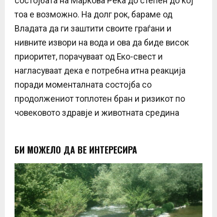
состојбата на Маркова Река до степен до кој
тоа е возможно. На долг рок, бараме од
Владата да ги заштити своите граѓани и
нивните извори на вода и ова да биде висок
приоритет, порачуваат од Еко-свест и
нагласуваат дека е потребна итна реакција
поради моменталната состојба со
продолжениот топлотен бран и ризикот по
човековото здравје и животната средина
БИ МОЖЕЛО ДА ВЕ ИНТЕРЕСИРА