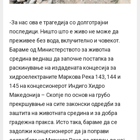
-За нас ова е трагедија со долготрајни
последици. Ништо што е живо не може да
преживее без вода, вклучително и човекот.
Бараме од Министерството за животна
средина веднаш да започне постапка за
раскинување на издадената концесија за
хидроелектраните Маркова Река 143, 144 и
145 на концесионерот Индиго Хидро
Македонија – Скопје по основ на грубо
прекршување на сите законски одредби за
заштита на животната средина и за добра
градежна пракса. Исто така, бараме да се
задолжи концесионерот да ја поправи