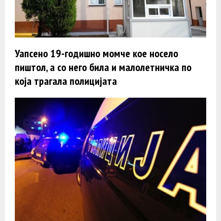
Уапсено 19-годишно момче кое носело
пиштол, а со него била и малолетничка по
која трагала полицијата