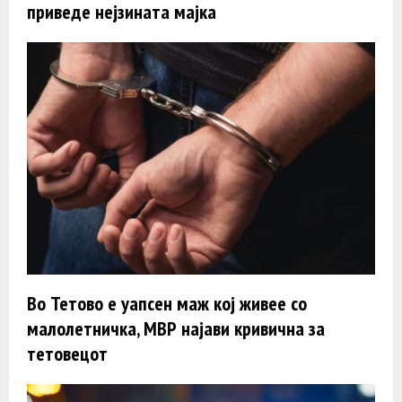
приведе нејзината мајка
Во Тетово е уапсен маж кој живее со
малолетничка, МВР најави кривична за
тетовецот