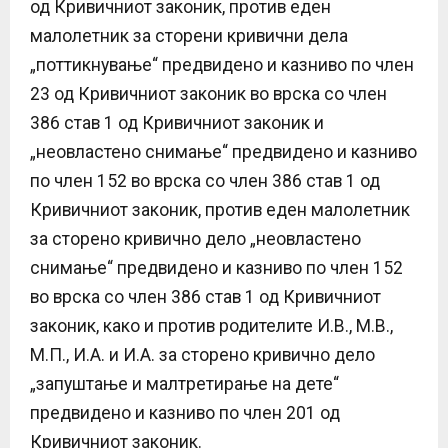
од Кривичниот законик, против еден
малолетник за сторени кривични дела
„поттикнување“ предвидено и казниво по член
23 од Кривичниот законик во врска со член
386 став 1 од Кривичниот законик и
„неовластено снимање“ предвидено и казниво
по член 152 во врска со член 386 став 1 од
Кривичниот законик, против еден малолетник
за сторено кривично дело „неовластено
снимање“ предвидено и казниво по член 152
во врска со член 386 став 1 од Кривичниот
законик, како и против родителите И.В., М.В.,
М.П., И.А. и И.А. за сторено кривично дело
„запуштање и малтретирање на дете“
предвидено и казниво по член 201 од
Кривичниот законик.