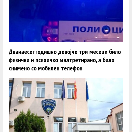
Дванаесетгодишно девојче три месеци било
физички и психичко малтретирано, а било
снимено со мобилен телефон