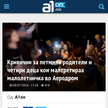
P
R
I
M
A
Кривични за петмина родители и
четири деца кои малтретираа
R
малолетничка во Аеродром
Y
08/07/2026 - 13:28
418
M
Од:
А1он