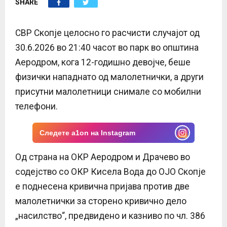
SHARE
E
N
СВР Скопје целосно го расчисти случајот од
30.6.2026 во 21:40 часот во парк во општина
U
Аеродром, кога 12-годишно девојче, беше
физички нападнато од малолетнички, а други
присутни малолетници снимале со мобилни
телефони.
Следете a1on на Instagram
Од страна на ОКР Аеродром и Драчево во
содејство со ОКР Кисела Вода до ОЈО Скопје
е поднесена кривична пријава против две
малолетнички за сторено кривично дело
„насилство“, предвидено и казниво по чл. 386