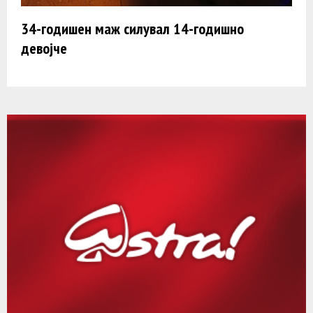
34-годишен маж силувал 14-годишно
девојче