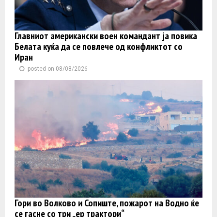
Главниот американски воен командант ја повика
Белата куќа да се повлече од конфликтот со
Иран
posted on 08/08/2026
Гори во Волково и Сопиште, пожарот на Водно ќе
се гасне со три „ер трактори“