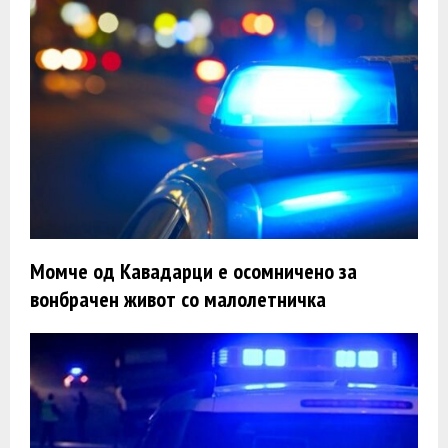
Момче од Кавадарци е осомничено за
вонбрачен живот со малолетничка