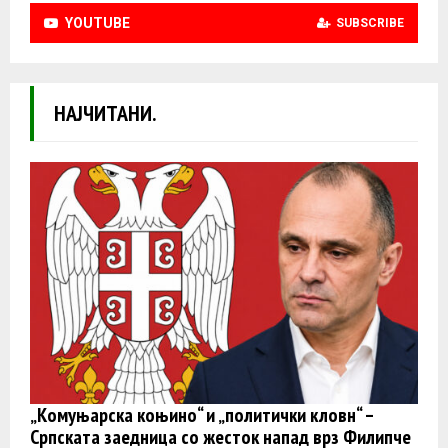
YOUTUBE
SUBSCRIBE
НАЈЧИТАНИ.
„Комуњарска коњино“ и „политички кловн“ –
Српската заедница со жесток напад врз Филипче