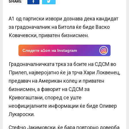
SHARE
E
N
А1 од партиски извори дознава дека кандидат
за градоначалник на Битола ќе биде Васко
U
Ковачевски, приватен бизнисмен.
Следете a1on на Instagram
Градоначалничката трка за боите на СДСМ во
Прилеп, најверојатно ќе ја трча Хари Локвенец,
предавач на Американ колеџ и приватен
бизнисмен, а фаворит на СДСМ за
Кривогаштани, според се уште
неофицијалните информации ќе биде Оливер
Лукароски.
Стефчо Јакимовски, ќе бара повторно доверба