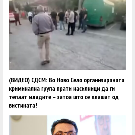
(ВИДЕО) СДСМ: Во Ново Село организираната
криминална група прати насилници да ги
тепаат младите – затоа што се плашат од
вистината!