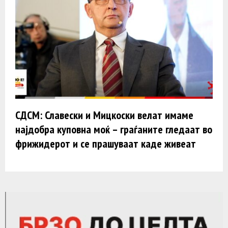
СДСМ: Славески и Мицкоски велат имаме
најдобра куповна моќ – граѓаните гледаат во
фрижидерот и се прашуваат каде живеат