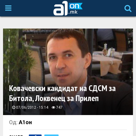
P
R
I
M
A
Ковачевски кандидат на СДСМ за
R
Битола, Локвенец за Прилеп
Y
07/06/2012 - 15:14
747
M
Од:
А1он