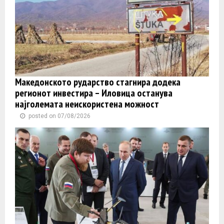
Македонското рударство стагнира додека
регионот инвестира – Иловица останува
најголемата неискористена можност
posted on 07/08/2026