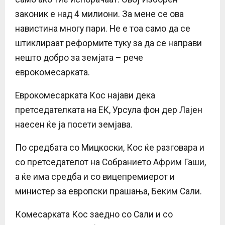
законик е над 4 милиони. За мене се ова
навистина многу пари. Не е тоа само да се
штиклираат реформите туку за да се направи
нешто добро за земјата – рече
еврокомесарката.
Еврокомесарката Кос најави дека
претседателката на ЕК, Урсула фон дер Лајен
наесен ќе ја посети земјава.
По средбата со Мицкоски, Кос ќе разговара и
со претседателот на Собранието Африм Гаши,
а ќе има средба и со вицепремиерот и
министер за европски прашања, Беким Сали.
Комесарката Кос заедно со Сали и со