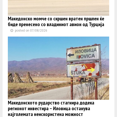
Македонско момче со скршен вратен пршлен ќе
биде пренесено со владиниот авион од Турција
posted on 07/08/2026
Македонското рударство стагнира додека
регионот инвестира – Иловица останува
најголемата неискористена можност