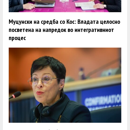
Муцунски на средба со Кос: Владата целосно
посветена на напредок во интегративниот
процес