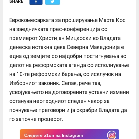
SHARE
E
N
Еврокомесарката за проширување Марта Кос
на заедничката прес-конференција со
U
премиерот Христијан Мицкоски во Владата
денеска истакна дека Северна Македонија е
една од земјите со најдобри постигнувања во
делот на реформската агенда со исполнување
на 10-те реформски барања, со исклучок на
Изборниот законик. Сепак, рече таа,
усвојувањето на договорените уставни измени
останува неопходниот следен чекор за
почнување преговори и ја охрабри Владата да
го започне процесот.
Следете a1on на Instagram