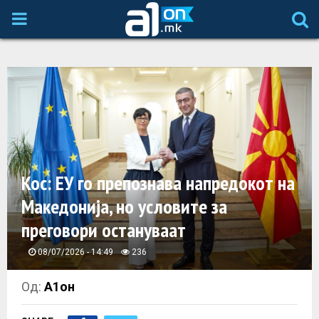
P
R
I
M
A
Кос: ЕУ го препознава напредокот на
Македонија, но условите за
R
преговори остануваат
Y
08/07/2026 - 14:49
236
M
Од:
А1он