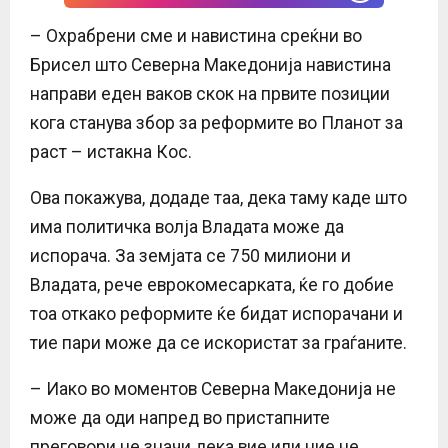
– Охрабрени сме и навистина среќни во
Брисел што Северна Македонија навистина
направи еден ваков скок на првите позиции
кога станува збор за реформите во Планот за
раст – истакна Кос.
Ова покажува, додаде таа, дека таму каде што
има политичка волја Владата може да
испорача. За земјата се 750 милиони и
Владата, рече еврокомесарката, ќе го добие
тоа откако реформите ќе бидат испорачани и
тие пари може да се искористат за граѓаните.
– Иако во моментов Северна Македонија не
може да оди напред во пристапните
преговори не значи дека вие или ние не