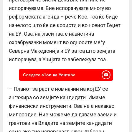
испорачуваме. Вие испорачувате многу во
реформската агенда – рече Кос. Тоа ќе биде
начелото што ќе се користи и во новиот Буџет
на ЕУ. Ова, нагласи таа, е навистина
охрабрувачки момент во односите меѓу
Северна Македонија и ЕУ затоа што земјата
испорачува, а Унијата го забележува тоа.
Следете a1on на Youtube
– Планот за раст е нов начин на кој ЕУ се
ангажира со земјите кандидати. Имаме
финансиски инструменти. Ова не е некакво
милосрдие. Ние можеме да даваме заеми и
грантови на Владите на земјите кандидати
само ако тие испорачаат. Овој Изборен