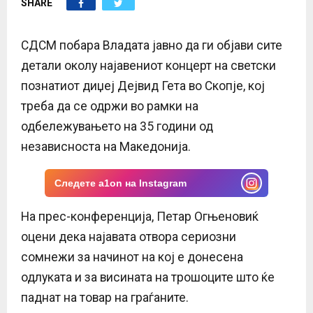
SHARE
E
N
СДСМ побара Владата јавно да ги објави сите
детали околу најавениот концерт на светски
U
познатиот диџеј Дејвид Гета во Скопје, кој
треба да се одржи во рамки на
одбележувањето на 35 години од
независноста на Македонија.
Следете a1on на Instagram
На прес-конференција, Петар Огњеновиќ
оцени дека најавата отвора сериозни
сомнежи за начинот на кој е донесена
одлуката и за висината на трошоците што ќе
паднат на товар на граѓаните.