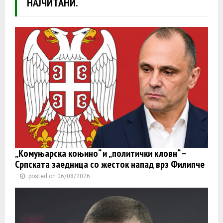
НАЈЧИТАНИ.
„Комуњарска коњино“ и „политички кловн“ –
Српската заедница со жесток напад врз Филипче
posted on 06/08/2026