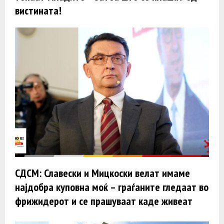
вистината!
СДСМ: Славески и Мицкоски велат имаме
најдобра куповна моќ – граѓаните гледаат во
фрижидерот и се прашуваат каде живеат