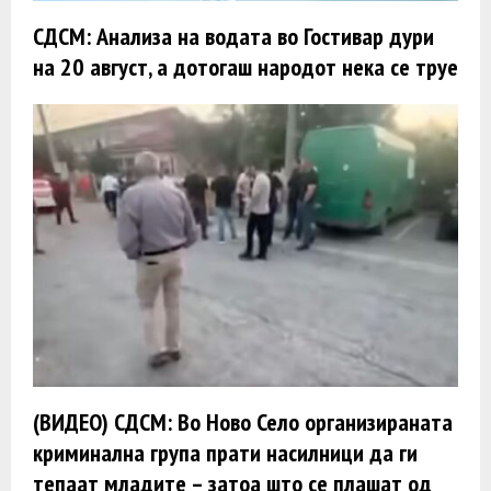
СДСМ: Анализа на водата во Гостивар дури
на 20 август, а дотогаш народот нека се труе
(ВИДЕО) СДСМ: Во Ново Село организираната
криминална група прати насилници да ги
тепаат младите – затоа што се плашат од