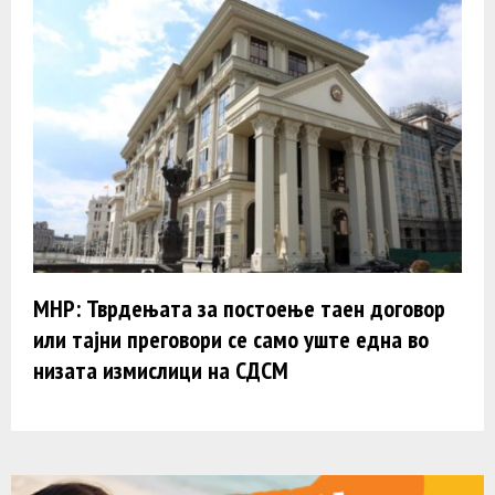
МНР: Тврдењата за постоење таен договор
или тајни преговори се само уште една во
низата измислици на СДСМ