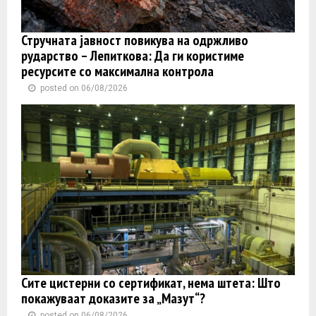
Стручната јавност повикува на одржливо
рударство – Лепиткова: Да ги користиме
ресурсите со максимална контрола
posted on 06/08/2026
Сите цистерни со сертификат, нема штета: Што
покажуваат доказите за „Мазут“?
posted on 06/08/2026