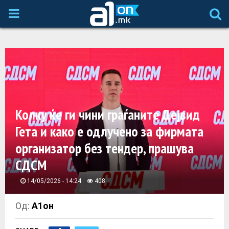
P
R
I
M
Колку ќе ги чини граѓаните Дејвид
A
Гета и како е одлучено за фирмата
организатор без тендер, прашува
R
СДСМ
Y
14/05/2026 - 14:24
408
M
Од:
А1он