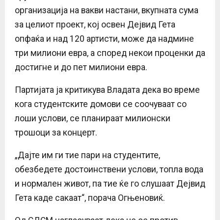
организација на вакви настани, вкупната сума
за целиот проект, кој освен Дејвид Гета
опфаќа и над 120 артисти, може да надмине
три милиони евра, а според некои проценки да
достигне и до пет милиони евра.
Партијата ја критикува Владата дека во време
кога студентските домови се соочуваат со
лоши услови, се планираат милионски
трошоци за концерт.
„Дајте им ги тие пари на студентите,
обезбедете достоинствени услови, топла вода
и нормален живот, па тие ќе го слушаат Дејвид
Гета каде сакаат“, порача Огњеновиќ.