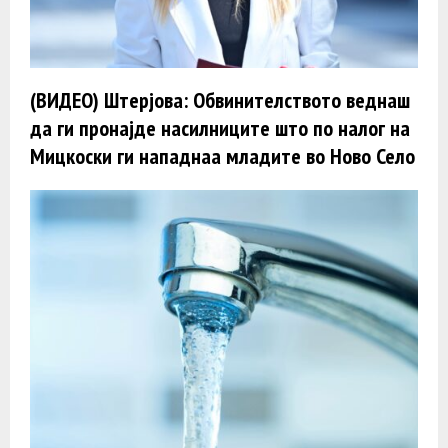
(ВИДЕО) Штерјова: Обвинителството веднаш
да ги пронајде насилниците што по налог на
Мицкоски ги нападнаа младите во Ново Село