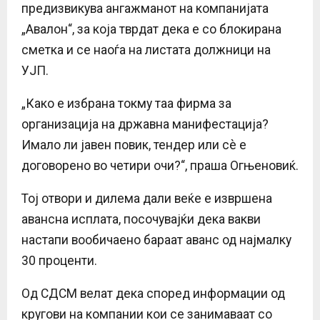
предизвикува ангажманот на компанијата
„Авалон“, за која тврдат дека е со блокирана
сметка и се наоѓа на листата должници на
УЈП.
„Како е избрана токму таа фирма за
организација на државна манифестација?
Имало ли јавен повик, тендер или сè е
договорено во четири очи?“, праша Огњеновиќ.
Тој отвори и дилема дали веќе е извршена
авансна исплата, посочувајќи дека вакви
настапи вообичаено бараат аванс од најмалку
30 проценти.
Од СДСМ велат дека според информации од
кругови на компании кои се занимаваат со