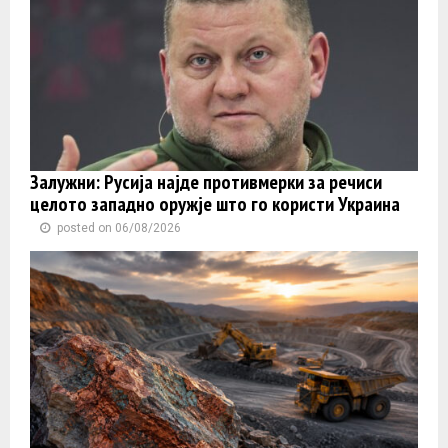
Залужни: Русија најде противмерки за речиси
целото западно оружје што го користи Украина
posted on 06/08/2026