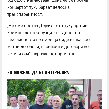
Од СДСМ нагласуваат дека не се против
концертот, туку бараат целосна
транспарентност.
„Не сме против Дејвид Гета, туку против
криминалот и корупцијата. Денот на
независноста не смее да биде валкан со
матни договори, провизии и договори во
четири очи“, порачаа од партијата.
БИ МОЖЕЛО ДА ВЕ ИНТЕРЕСИРА