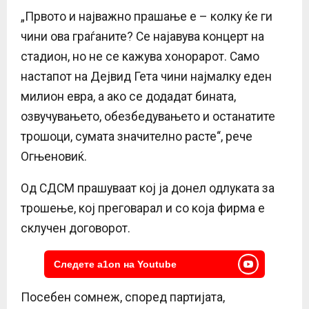
„Првото и најважно прашање е – колку ќе ги
чини ова граѓаните? Се најавува концерт на
стадион, но не се кажува хонорарот. Само
настапот на Дејвид Гета чини најмалку еден
милион евра, а ако се додадат бината,
озвучувањето, обезбедувањето и останатите
трошоци, сумата значително расте“, рече
Огњеновиќ.
Од СДСМ прашуваат кој ја донел одлуката за
трошење, кој преговарал и со која фирма е
склучен договорот.
Следете a1on на Youtube
Посебен сомнеж, според партијата,