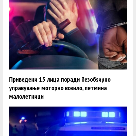
Приведени 15 лица поради безобѕирно
управување моторно возило, петмина
малолетници