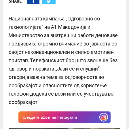
SHARE
E
N
Националната кампања „Одговорно со
технологијата“ на A1 Македонија и
U
Министерство за внатрешни работи деновиве
предизвика огромно внимание во јавноста со
својот неконвенционален и силно емотивен
пристап. Телефонскиот број што ѕвонеше без
одговор и пораката „Јави се и слушни“
отворија важна тема за одговорноста во
сообраќајот и опасностите од користење
телефон додека се вози или се учествува во
сообраќајот.
Следете a1on на Instagram