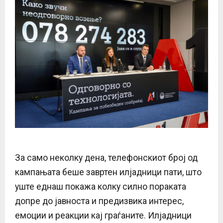
За само неколку дена, телефонскиот број од
кампањата беше завртен илјадници пати, што
уште еднаш покажа колку силно пораката
допре до јавноста и предизвика интерес,
емоции и реакции кај граѓаните. Илјадници