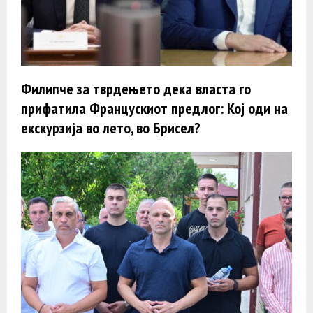
Филипче за тврдењето дека власта го
прифатила Францускиот предлог: Кој оди на
екскурзија во лето, во Брисел?