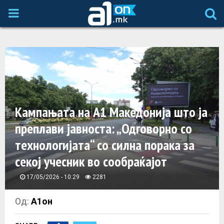
P
R
I
M
Кампањата на А1 Македонија што ја
A
преплави јавноста: „Одговорно со
технологијата“ со силна порака за
R
секој учесник во сообраќајот
Y
17/05/2026 - 10:29
2281
M
Од:
А1он