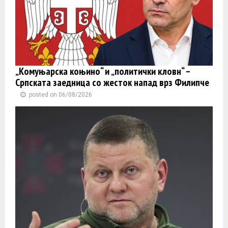
„Комуњарска коњино“ и „политички кловн“ –
Српската заедница со жесток напад врз Филипче
posted on 06/08/2026