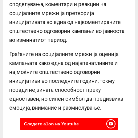
споделувања, коментари и реакции на
социјалните мрежи ја претворија
иницијативата во една од најкоментираните
општествено одговорни кампањи во јавноста
во изминатиот период.
Граѓаните на социјалните мрежи ја оценија
кампањата како една од највпечатливите и
најмоќните општествено одговорни
иницијативи во последните години, токму
поради нејзината способност преку
едноставен, но силен симбол да предизвика
емоција, внимание и размислување.
Следете a1on на Youtube