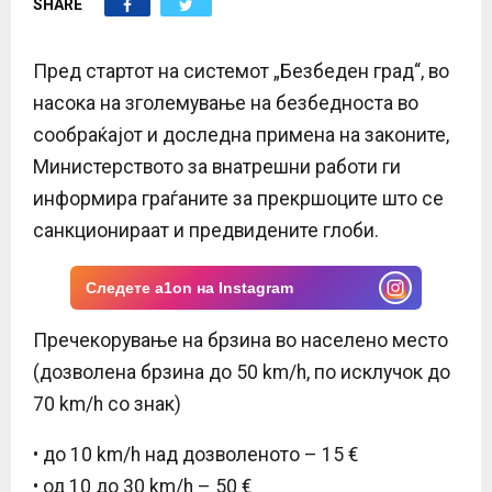
SHARE
E
N
Пред стартот на системот „Безбеден град“, во
насока на зголемување на безбедноста во
U
сообраќајот и доследна примена на законите,
Министерството за внатрешни работи ги
информира граѓаните за прекршоците што се
санкционираат и предвидените глоби.
Следете a1on на Instagram
Пречекорување на брзина во населено место
(дозволена брзина до 50 km/h, по исклучок до
70 km/h со знак)
• до 10 km/h над дозволеното – 15 €
• од 10 до 30 km/h – 50 €