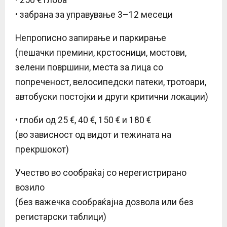
• забрана за управување 3–12 месеци
Непрописно запирање и паркирање
(пешачки премини, крстосници, мостови,
зелени површини, места за лица со
попреченост, велосипедски патеки, тротоари,
автобуски постојки и други критични локации)
• глоби од 25 €, 40 €, 150 € и 180 €
(во зависност од видот и тежината на
прекршокот)
Учество во сообраќај со нерегистрирано
возило
(без важечка сообраќајна дозвола или без
регистарски таблици)