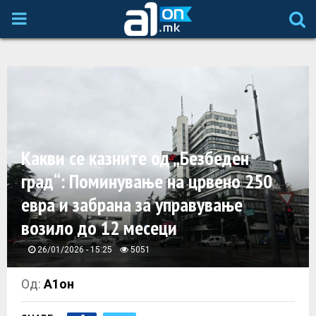
P
R
I
M
Какви се казните од „Безбеден
A
град“: Поминување на црвено 250
евра и забрана за управување
R
возило до 12 месеци
Y
26/01/2026 - 15:25
5051
M
Од:
А1он