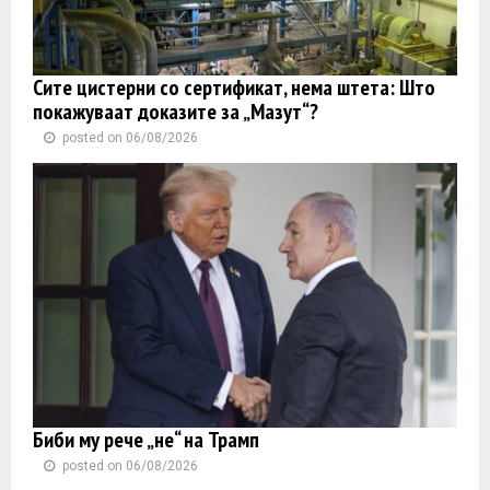
Сите цистерни со сертификат, нема штета: Што
покажуваат доказите за „Мазут“?
posted on 06/08/2026
Биби му рече „не“ на Трамп
posted on 06/08/2026