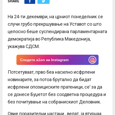
SHARE
E
N
На 24-ти декември, на црниот понеделник се
случи грубо прекршување на Уставот со што
U
целосно беше суспендирана парламентарната
демократија во Република Македонија,
укажува СДСМ.
Следете a1on на Instagram
Потсетуваат, прво беа насилно исфрлени
новинарите, за потоа брутално да бидат
исфрлени опозициските пратеници, се’ за да
се донесе Буџетот без соодветна процедура и
без почитување на собранискиот Деловник.
Овие поразителни настани , велат, ја втурнаа