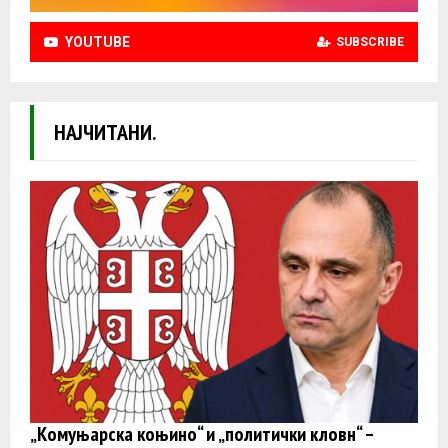
YOUTUBE
SUBSCRIBE
НАЈЧИТАНИ.
„Комуњарска коњино“ и „политички кловн“ –