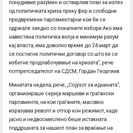
понудивме разумен и остварлив план за излез
од политичката криза преку фер и слободни
предвремени парламентарни кои би се
одржале заедно со локалните избори.Ако има
навистина политичка волја и минимум разум
кај власта, има доволно време до 24 март да
се постигне политички договор со што ќе се
избегне продлабочување на кризата“, рече
потпретседателот на СДСМ, Гордан Георгиев.
Минатата недела, рече, „Сојузот за иднината“,
организираше серија маршеви и граѓански
парламенти, на кои граѓаните, масовно
изразуваа револт и отпор кон режимот, каде
јасно и недвосмислено беше истакната
поддршката за нашиот план за враќање на