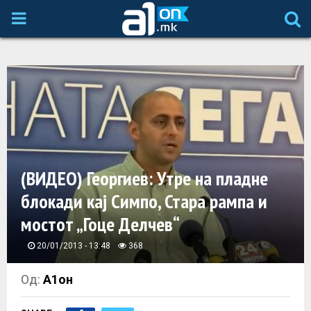
P
R
I
M
A
(ВИДЕО) Георгиев: Утре на пладне
блокади кај Симпо, Стара рампа и
R
мостот „Гоце Делчев“
Y
20/01/2013 - 13:48
368
M
Од:
А1он