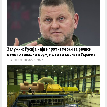
Залужни: Русија најде противмерки за речиси
целото западно оружје што го користи Украина
posted on 06/08/2026