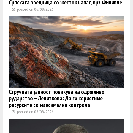
Српската заедница со жесток напад врз Филипче
posted on 06/08/2026
Стручната јавност повикува на одржливо
рударство – Лепиткова: Да ги користиме
ресурсите со максимална контрола
posted on 06/08/2026