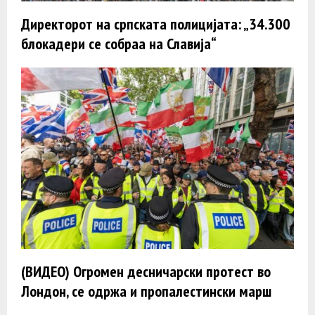
Директорот на српската полицијата: „34.300
блокадери се собраа на Славија“
(ВИДЕО) Огромен десничарски протест во
Лондон, се одржа и пропалестински марш