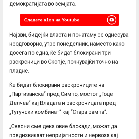
демократијата во земјата.
Следете a1on на Youtube
Најави, бидејќи власта и понатаму се однесува
неодговорно, утре понеделник, наместо како
досега по една, ќе бидат блокирани три
раскрсници во Скопје, почнувајќи точно на
пладне.
Ќе бидат блокирани раскрсниците на
„Партизанска“ пред Симпо, мостот „Гоце
Делчев“ кај Владата и раскрсницата пред
„Тутунски комбинат“ кај “Стара рампа“.
„Свесни сме дека овие блокади, можат да
предизвикаат непријатности и нервоза кај