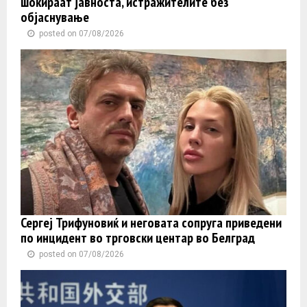
шокираат јавноста, истражителите без
објаснување
posted on 07/08/2026
Сергеј Трифуновиќ и неговата сопруга приведени
по инцидент во трговски центар во Белград
posted on 07/08/2026