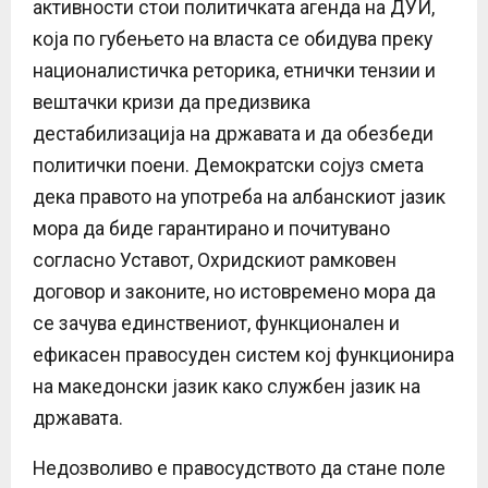
активности стои политичката агенда на ДУИ,
која по губењето на власта се обидува преку
националистичка реторика, етнички тензии и
вештачки кризи да предизвика
дестабилизација на државата и да обезбеди
политички поени. Демократски сојуз смета
дека правото на употреба на албанскиот јазик
мора да биде гарантирано и почитувано
согласно Уставот, Охридскиот рамковен
договор и законите, но истовремено мора да
се зачува единствениот, функционален и
ефикасен правосуден систем кој функционира
на македонски јазик како службен јазик на
државата.
Недозволиво е правосудството да стане поле