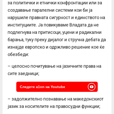
за политички и етнички конфронтации или за
создавање паралелни системи кои би ја
нарушиле правната сигурност и единството на
институциите. Ја повикуваме Владата да не
подлегнува на притисоци, уцени и радикални
барања, туку преку дијалог и стручна дебата да
изнајде европско и одржливо решение кое ќе
обезбеди:
– целосно почитување на јазичните права на
сите заедници;
Следете a1on на Youtube
– задолжително познавање на македонскиот
јазик за носителите на правосудни функции;