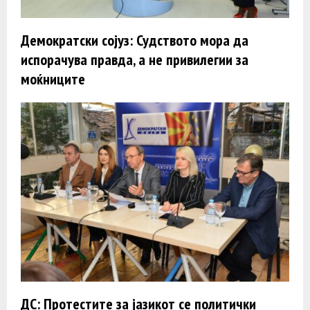
Демократски сојуз: Судството мора да
испорачува правда, а не привилегии за
моќниците
ДС: Протестите за јазикот се политички