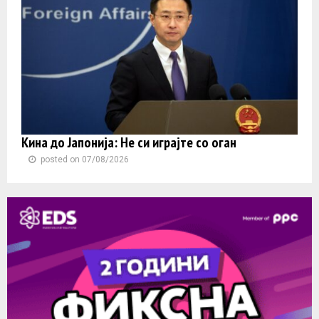
Кина до Јапонија: Не си играјте со оган
posted on 07/08/2026