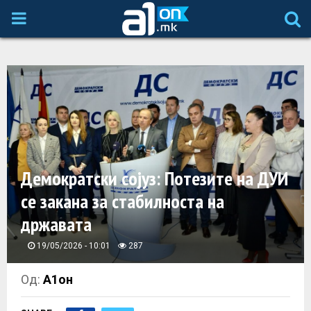
P
R
I
M
A
Демократски сојуз: Потезите на ДУИ
се закана за стабилноста на
R
државата
Y
19/05/2026 - 10:01
287
M
Од:
А1он