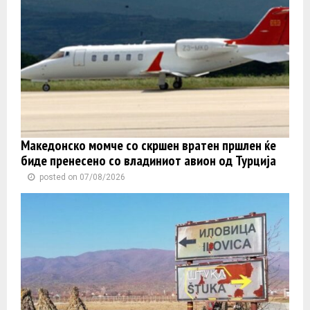
Македонско момче со скршен вратен пршлен ќе
биде пренесено со владиниот авион од Турција
posted on 07/08/2026