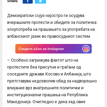
SHARE
E
N
Демократски сојуз најостро ги осудува
вчерашните протести и обидите за политичка
U
злоупотреба на прашањето за употребата на
албанскиот јазик во правосудниот систем.
Следете a1on на Instagram
– Особено загрижува фактот што на
протестите беа присутни и граѓани од
соседните држави Косово и Албанија, што
претставува недозволив обид за надворешно
влијание врз внатрешните политички и
институционални прашања на Република
Македонија. Очигледно е дека зад овие