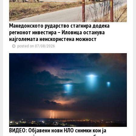
Македонското рударство стагнира додека
регионот инвестира – Иловица останува
најголемата неискористена можност
posted on 07/08/2026
ВИДЕО: Објавени нови НЛО снимки кои ја