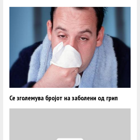
Се зголемува бројот на заболени од грип