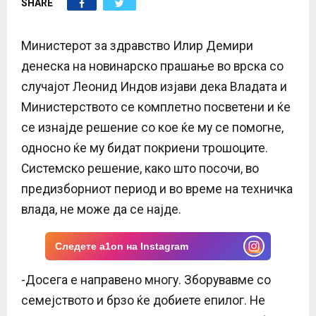
SHARE
E
N
Министерот за здравство Илир Демири
денеска на новинарско прашање во врска со
U
случајот Леонид Индов изјави дека Владата и
Министерството се комплетно посветени и ќе
се изнајде решение со кое ќе му се помогне,
односно ќе му бидат покриени трошоците.
Системско решение, како што посочи, во
предизборниот период и во време на техничка
влада, не може да се најде.
Следете a1on на Instagram
-Досега е направено многу. Зборувавме со
семејството и брзо ќе добиете епилог. Не