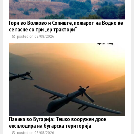
Гори во Волково и Сопиште, пожарот на Водно ќе
се гасне со три „ер трактори“
posted on 08/08/2026
Паника во Бугарија: Тешко вооружен дрон
експлодира на бугарска територија
posted on 08/08/2026