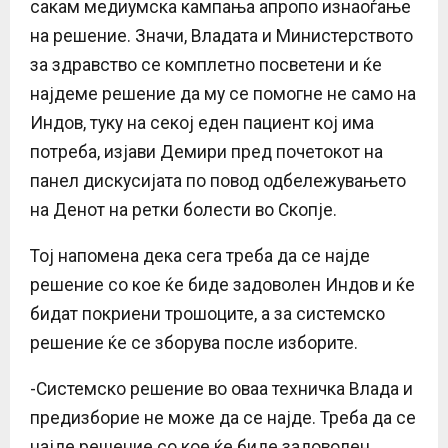
сакам медиумска кампања апропо изнаоѓање
на решение. Значи, Владата и Министерството
за здравство се комплетно посветени и ќе
најдеме решение да му се помогне не само на
Индов, туку на секој еден пациент кој има
потреба, изјави Демири пред почетокот на
панел дискусијата по повод одбележувањето
на Денот на ретки болести во Скопје.
Тој напомена дека сега треба да се најде
решение со кое ќе биде задоволен Индов и ќе
бидат покриени трошоците, а за системско
решение ќе се зборува после изборите.
-Системско решение во оваа техничка Влада и
предизборие не може да се најде. Треба да се
најде решение со кое ќе биде задоволен