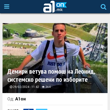
P
R
I
M
A
Демири ветува помош на Леонид,
R
системско решени по изборите
Y
29/02/2024 - 11:42
364
M
Од:
А1он