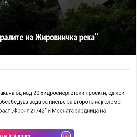
тралите на Жировничка река“
акана од над 20 хидроенергетски проекти, од кои
 обезбедува вода за пиење за второто најголемо
раат „Фронт 21/42“ и Месната заедница на
 на Instagram