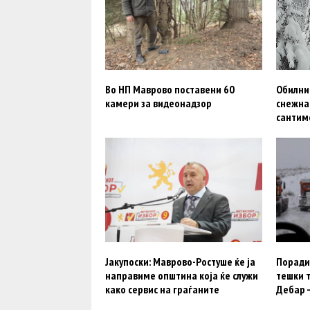
Во НП Маврово поставени 60
Обилни
камери за видеонадзор
снежна
сантим
Јакупоски: Маврово-Ростуше ќе ја
Поради 
направиме општина која ќе служи
тешки т
како сервис на граѓаните
Дебар 