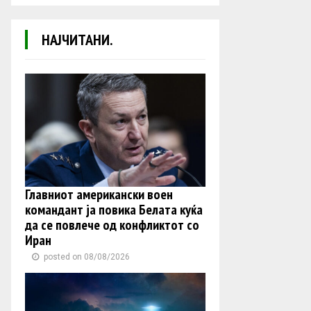
НАЈЧИТАНИ.
Главниот американски воен
командант ја повика Белата куќа
да се повлече од конфликтот со
Иран
posted on 08/08/2026