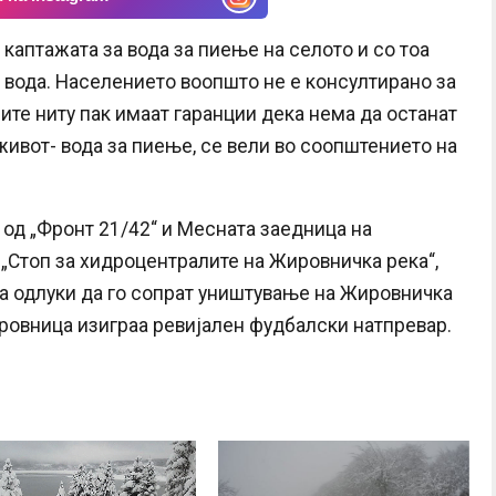
каптажата за вода за пиење на селото и со тоа
 вода. Населението воопшто не е консултирано за
те ниту пак имаат гаранции дека нема да останат
живот- вода за пиење, се вели во соопштението на
од „Фронт 21/42“ и Месната заедница на
„Стоп за хидроцентралите на Жировничка река“,
на одлуки да го сопрат уништување на Жировничка
ировница изиграа ревијален фудбалски натпревар.