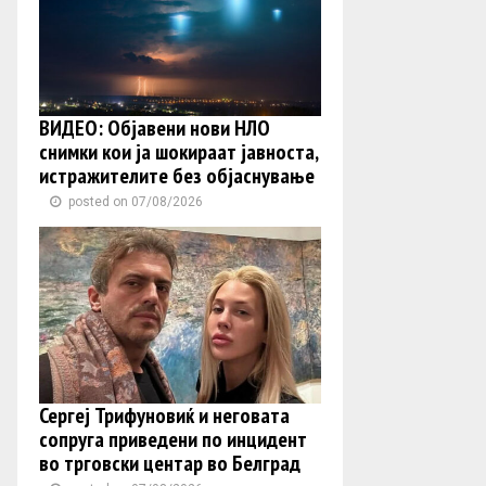
ВИДЕО: Објавени нови НЛО
снимки кои ја шокираат јавноста,
истражителите без објаснување
posted on 07/08/2026
Сергеј Трифуновиќ и неговата
сопруга приведени по инцидент
во трговски центар во Белград