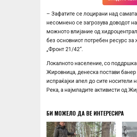
– Зафатите се лоцирани над самата 
несомнено се загрозува доводот на
можното влијание од хидроцентрали
без основниот потребен ресурс за 
„Фронт 21/42“.
Локалното население, со поддршка 
Жировница, денеска постави банер 
испраќајки апел до сите носители 
Река, а најмладите активисти од Ж
БИ МОЖЕЛО ДА ВЕ ИНТЕРЕСИРА