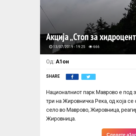
Акција „Стоп за хидроцен
13/07/2019 - 19:25
666
Од:
А1он
SHARE
Националниот парк Маврово е под з
три на Жировничка Река, од која се
село во Маврово, Жировница, реаги
Жировница.
Следете a1on