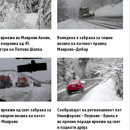
 врнежи во Маврови Анови,
Воведена e забрана за тешки
 покривка од 43
возила на патниот правец
етри на Попова Шапка
Маврово–Дебар
врнежи од снег забрана за
Сообраќајот на регионалниот пат
оварни возила на патот
Никифорово – Леуново – Бунец e
– Маврово
во прекин поради врнежи од снег
и паднати дрвја