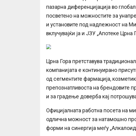
пазарна диференцијација во глоба
посветено на можностите за унапре
и установите под надлежност на Ми
вклучувајќи ја и ЈЗУ „Апотеке Црна
Црна Гора претставува традиционале
компанијата е континуирано присут
од сегментите фармација, козметик
препознатливоста на брендовите пр
и за градење доверба кај потрошува
Официјалната работна посета на ми
одлична можност за натамошно про
форми на синергија меѓу „Алкалоид“