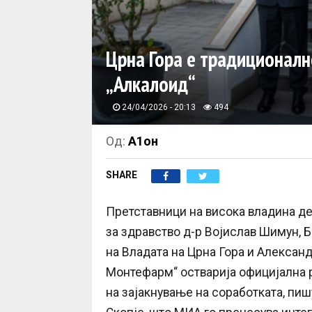
Црна Гора e традиционалн
„Алкалоид“
24/04/2026 - 20:13
494
Од:
А1он
SHARE
Претставници на висока владина де
за здравство д-р Војислав Шимун, 
на Владата на Црна Гора и Александ
Монтефарм“ остварија официјална р
на зајакнување на соработката, пи