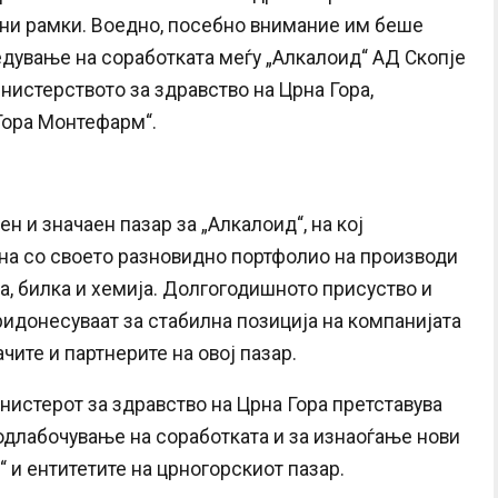
лни рамки. Воедно, посебно внимание им беше
дување на соработката меѓу „Алкалоид“ АД Скопје
нистерството за здравство на Црна Гора,
 Гора Монтефарм“.
н и значаен пазар за „Алкалоид“, на кој
на со своето разновидно портфолио на производи
а, билка и хемија. Долгогодишното присуство и
идонесуваат за стабилна позиција на компанијата
чите и партнерите на овој пазар.
нистерот за здравство на Црна Гора претставува
длабочување на соработката и за изнаоѓање нови
 и ентитетите на црногорскиот пазар.