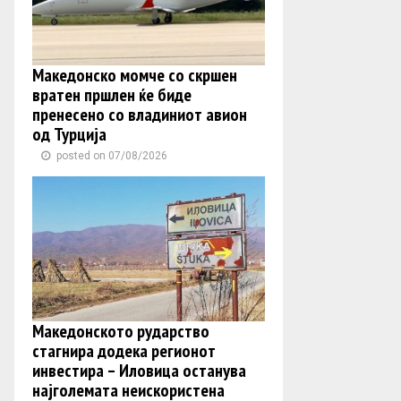
Македонско момче со скршен
вратен пршлен ќе биде
пренесено со владиниот авион
од Турција
posted on 07/08/2026
Македонското рударство
стагнира додека регионот
инвестира – Иловица останува
најголемата неискористена