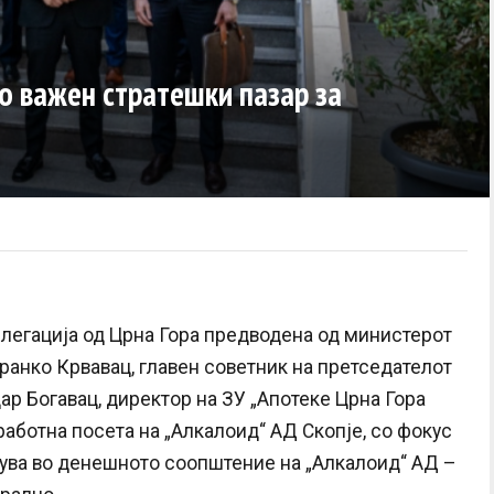
о важен стратешки пазар за
легација од Црна Гора предводена од министерот
Бранко Крвавац, главен советник на претседателот
ар Богавац, директор на ЗУ „Апотеке Црна Гора
аботна посета на „Алкалоид“ АД Скопје, со фокус
шува во денешното соопштение на „Алкалоид“ АД –