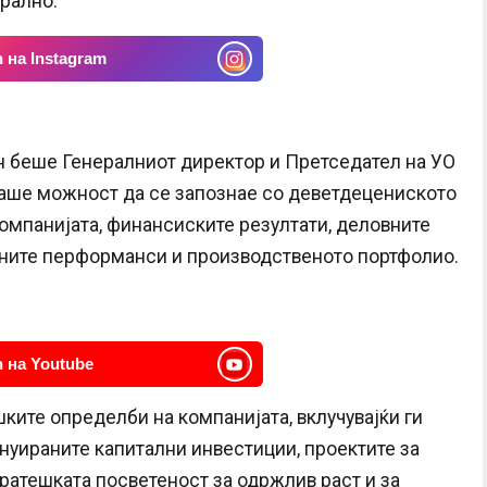
грално.
 на Instagram
ин беше Генералниот директор и Претседател на УО
маше можност да се запознае со деветдецениското
омпанијата, финансиските резултати, деловните
вените перформанси и производственото портфолио.
 на Youtube
ките определби на компанијата, вклучувајќи ги
инуираните капитални инвестиции, проектите за
тратешката посветеност за одржлив раст и за