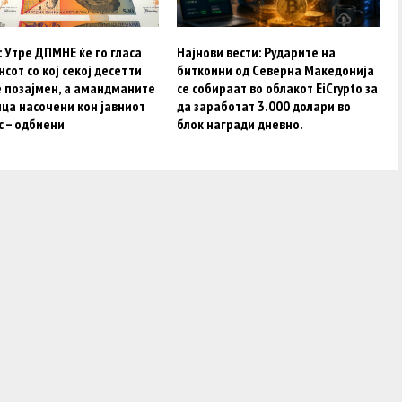
​​​​​​​Утре ДПМНЕ ќе го гласа
Најнови вести: Рударите на
сот со кој секој десетти
биткоини од Северна Македонија
е позајмен, а амандманите
се собираат во облакот EiCrypto за
ца насочени кон јавниот
да заработат 3.000 долари во
с – одбиени
блок награди дневно.