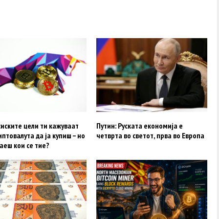
иските цели ти кажуваат
Путин: Руската економија е
иптовалута да ја купиш – но
четврта во светот, прва во Европа
аеш кои се тие?