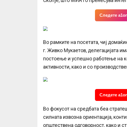
Скопје, што МИА го пренесува инте
Следете a1on
Во рамките на посетата, чиј домаќ
г. Живко Мукаетов, делегацијата и
постоење и успешно работење на к
активности, како и со производст
Следете a1on
Во фокусот на средбата беа стратеш
силната извозна ориентација, конт
општествена одговорност, како и с