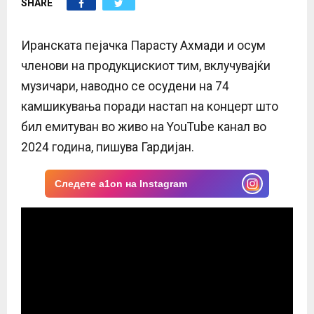
SHARE
E
N
Иранската пејачка Парасту Ахмади и осум
членови на продукцискиот тим, вклучувајќи
U
музичари, наводно се осудени на 74
камшикувања поради настап на концерт што
бил емитуван во живо на YouTube канал во
2024 година, пишува Гардијан.
Следете a1on на Instagram