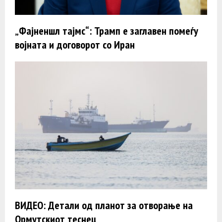
„Фајненшл тајмс“: Трамп e заглавен помеѓу
војната и договорот со Иран
ВИДЕО: Детали од планот за отворање на
Ормутскиот теснец