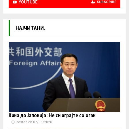
YOUTUBE
SUBSCRIBE
НАЈЧИТАНИ.
Кина до Јапонија: Не си играјте со оган
posted on 07/08/2026