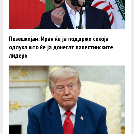
Пезешкијан: Иран ќе ја поддржи секоја
одлука што ќе ја донесат палестинските
лидери