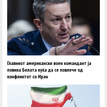
Главниот американски воен командант ја
повика Белата куќа да се повлече од
конфликтот со Иран