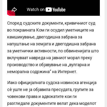
Според судските документи, кривичниот суд
во покраината Ком ги осудил уметниците на
камшикување, двегодишна забрана за
напуштање на земјата и двегодишна забрана
за уметнички активности, по обвиненијата што
вклучуваат навреда на јавниот морал преку
производство и објавување на „вулгарна и
неморална содржина“ на Интернет.
Иако официјалната судска новинска агенција
сè уште не ја објавила пресудата, групите за
човекови права и адвокатите кои ги
разгледале документите велат дека моделот