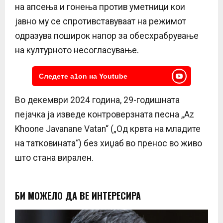
на апсења и гонења против уметници кои
јавно му се спротивставуваат на режимот
одразува поширок напор за обесхрабрување
на културното несогласување.
Следете a1on на Youtube
Во декември 2024 година, 29-годишната
пејачка ја изведе контроверзната песна „Az
Khoone Javanane Vatan“ („Од крвта на младите
на татковината“) без хиџаб во пренос во живо
што стана вирален.
БИ МОЖЕЛО ДА ВЕ ИНТЕРЕСИРА