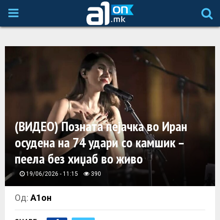
P
R
I
M
A
(ВИДЕО) Позната пејачка во Иран
осудена на 74 удари со камшик –
R
пеела без хиџаб во живо
Y
19/06/2026 - 11:15
390
M
Од:
А1он