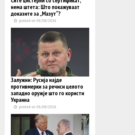
Сите цистерни со сертификат,
нема штета: Што покажуваат
доказите за „Мазут“?
posted on 06/08/2026
Залужни: Русија најде
противмерки за речиси целото
западно оружје што го користи
Украина
posted on 06/08/2026