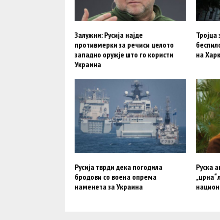
Залужни: Русија најде
Тројца 
противмерки за речиси целото
беспил
западно оружје што го користи
на Хар
Украина
Русија тврди дека погодила
Руска а
бродови со воена опрема
„црна“ 
наменета за Украина
национ