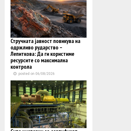
Стручната јавност повикува на
одржливо рударство –
Лепиткова: Да ги користиме
ресурсите со максимална
контрола
posted on 06/08/2026