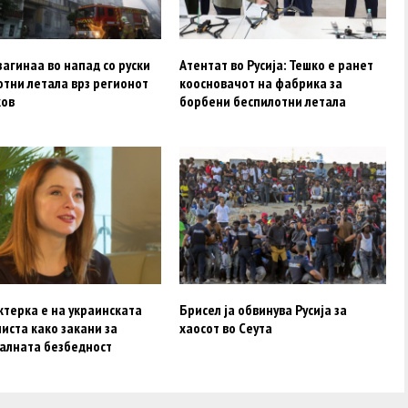
загинаa во напад со руски
Атентат во Русија: Тешко е ранет
отни летала врз регионот
коосновачот на фабрика за
ков
борбени беспилотни летала
ктерка e на украинската
Брисел ја обвинува Русија за
листа како закани за
хаосот во Сеута
алната безбедност