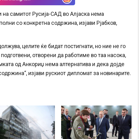
и на самитот Русија-САД во Алјаска нема
полни со конкретна содржина, изјави Рјабков,
олжува, целите ќе бидат постигнати, но ние не го
подготвени, отворени да работиме во таа насока,
амката од Анкориџ нема алтернатива и дека дојде
содржина“, изјави рускиот дипломат за новинарите.