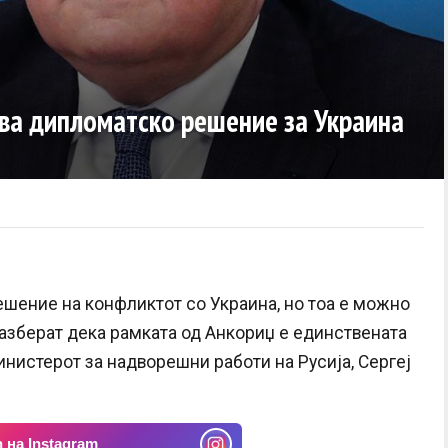
чува дипломатско решение за Украина
ешение на конфликтот со Украина, но тоа е можно
разберат дека рамката од Анкориџ е единствената
инистерот за надворешни работи на Русија, Сергеј
 на Instagram