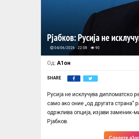
Рјабков: Русија не исклу
04/06/2026 - 22:08
90
Од:
А1он
SHARE
Русија не исклучува дипломатско р
само ако оние „од другата страна“ 
одржлива опција, изјави заменик-м
Рјабков.
Следете a1on