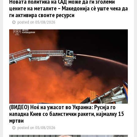
Новата политика на САД може да ги зголеми
цените на металите – Македонија сè уште чека да
ги активира своите ресурси
posted on 05/08/2026
(ВИДЕО) Ноќ на ужасот во Украина: Русија го
нападна Киев со балистички ракети, најмалку 15
мртви
posted on 05/08/2026