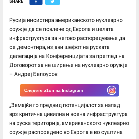
SHARE
E
N
Русија инсистира американското нуклеарно
оружје да се повлече од Европа и целата
U
инфраструктура за негово распоредување да
се демонтира, изјави шефот на руската
делегација на Конференцијата за преглед на
Договорот за не ширење на нуклеарно оружје
– Андреј Белоусов.
Следете a1on на Instagram
„Земајќи го предвид потенцијалот за напад
врз критична цивилна и воена инфраструктура
на руска територија, американското нуклеарно
оружје распоредено во Европа е во суштина