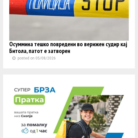
Осуммина тешко повредени во верижен судир кај
Битола, патот е затворен
posted on 05/08/2026