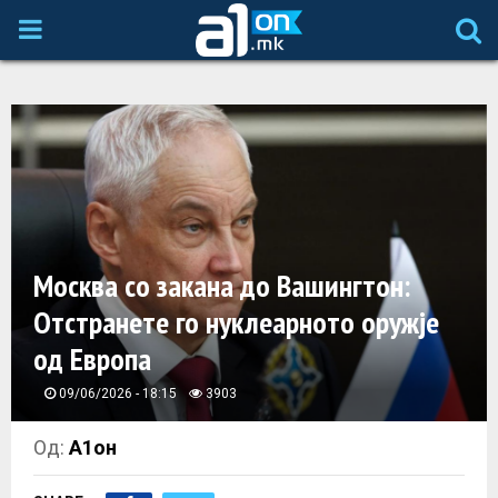
P
R
I
M
A
Москва со закана до Вашингтон:
Отстранете го нуклеарното оружје
R
од Европа
Y
09/06/2026 - 18:15
3903
M
Од:
А1он