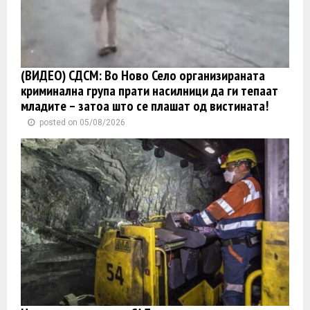
(ВИДЕО) СДСМ: Во Ново Село организираната
криминална група прати насилници да ги тепаат
младите – затоа што се плашат од вистината!
posted on 05/08/2026