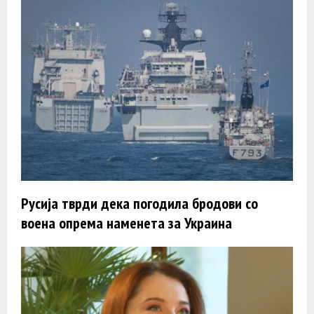
Русија тврди дека погодила бродови со
воена опрема наменета за Украина