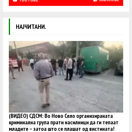
YOUTUBE
SUBSCRIBE
НАЈЧИТАНИ.
(ВИДЕО) СДСМ: Во Ново Село организираната
криминална група прати насилници да ги тепаат
младите – затоа што се плашат од вистината!