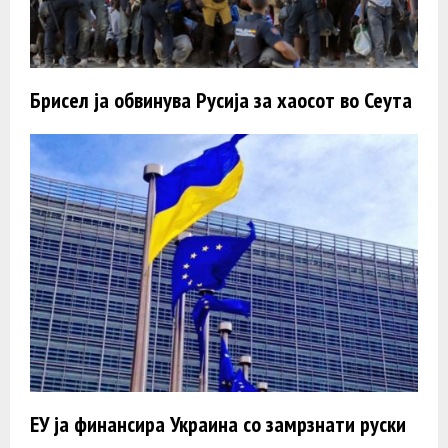
Брисел ја обвинува Русија за хаосот во Сеута
ЕУ ја финансира Украина со замрзнати руски