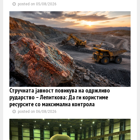
posted on 05/08/2026
Стручната јавност повикува на одржливо
рударство – Лепиткова: Да ги користиме
ресурсите со максимална контрола
posted on 06/08/2026