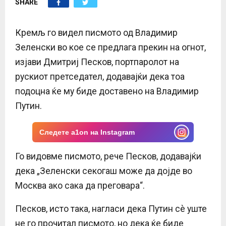
SHARE
E
N
Кремљ го видел писмото од Владимир
Зеленски во кое се предлага прекин на огнот,
U
изјави Дмитриј Песков, портпаролот на
рускиот претседател, додавајќи дека тоа
подоцна ќе му биде доставено на Владимир
Путин.
Следете a1on на Instagram
Го видовме писмото, рече Песков, додавајќи
дека „Зеленски секогаш може да дојде во
Москва ако сака да преговара“.
Песков, исто така, нагласи дека Путин сè уште
не го прочитал писмото, но дека ќе биде