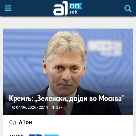
P
R
I
M
A
R
Кремљ: „Зеленски, дојди во Москва“
Y
04/06/2026 - 22:13
297
M
Од:
А1он