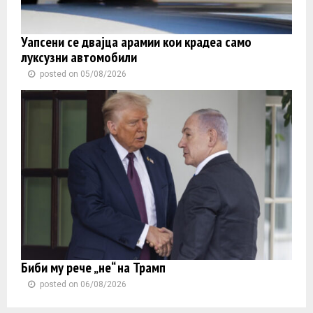
Уапсени се двајца арамии кои крадеа само
луксузни автомобили
posted on 05/08/2026
Биби му рече „не“ на Трамп
posted on 06/08/2026