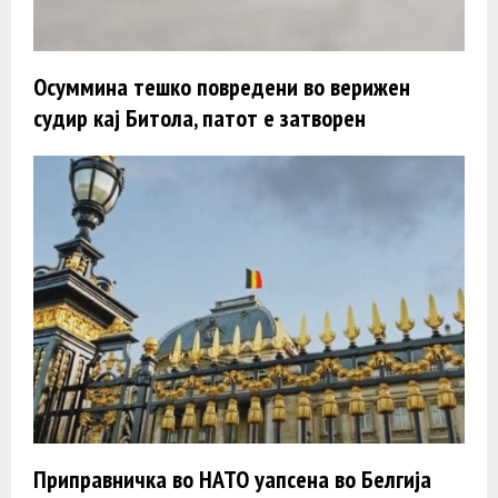
Осуммина тешко повредени во верижен
судир кај Битола, патот е затворен
Приправничка во НАТО уапсена во Белгија