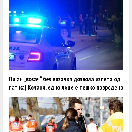
Пијан „возач“ без возачка дозвола излета од
пат кај Кочани, едно лице е тешко повредено