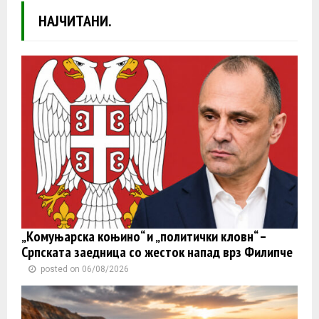
НАЈЧИТАНИ.
„Комуњарска коњино“ и „политички кловн“ –
Српската заедница со жесток напад врз Филипче
posted on 06/08/2026