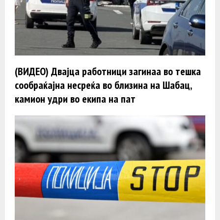
(ВИДЕО) Двајца работници загинаа во тешка
сообраќајна несреќа во близина на Шабац,
камион удри во екипа на пат