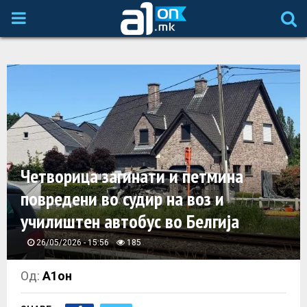
P
R
I
M
A
Четворица загинати и петмина
повредени во судир на воз и
R
училиштен автобус во Белгија
Y
26/05/2026 - 15:56
185
M
Од:
А1он