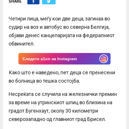
SHARE
E
N
Четири лица, меѓу кои две деца, загинаа во
судир на воз и автобус во северна Белгија,
U
објави денес канцеларијата на федералниот
обвинител.
Следете a1on на Instagram
Како што е наведено, пет деца се пренесени
во болница во тешка состојба.
Несреќата се случила на железнички премин
за време на утринскиот шпиц во близина на
градот Бугенхаут, околу 30 километри
северозападно од главниот град Брисел.