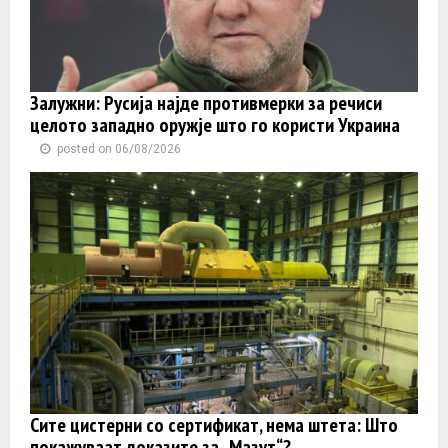
Залужни: Русија најде противмерки за речиси
целото западно оружје што го користи Украина
posted on 06/08/2026
Сите цистерни со сертификат, нема штета: Што
покажуваат доказите за „Мазут“?