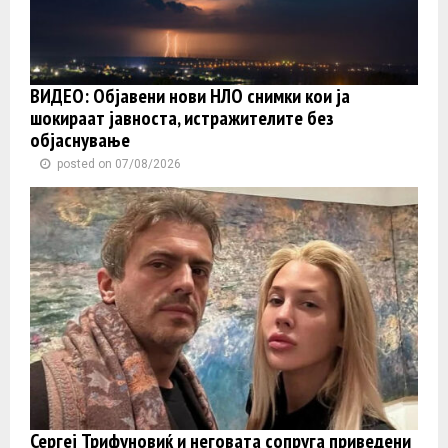
ВИДЕО: Објавени нови НЛО снимки кои ја
шокираат јавноста, истражителите без
објаснување
posted on 07/08/2026
Сергеј Трифуновиќ и неговата сопруга приведени