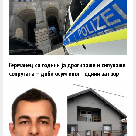
Германец со години ја дрогираше и силуваше
сопругата – доби осум ипол години затвор