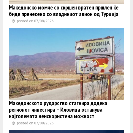
Македонско момче со скршен вратен пршлен ќе
биде пренесено со владиниот авион од Турција
posted on 07/08/2026
Македонското рударство стагнира додека
регионот инвестира – Иловица останува
најголемата неискористена можност
posted on 07/08/2026