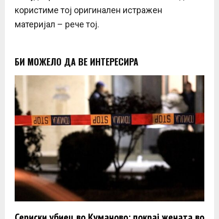
користиме тој оригинален истражен
материјал – рече тој.
БИ МОЖЕЛО ДА ВЕ ИНТЕРЕСИРА
Сериски убиец во Куманово: покрај жената во