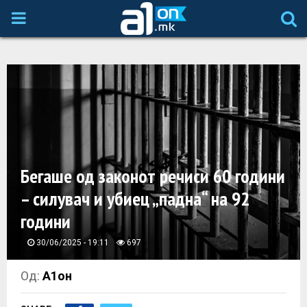
P
R
I
M
A
Бегаше од законот речиси 60 години
– силувач и убиец „падна“ на 92
R
години
Y
30/06/2025 - 19:11
697
M
Од:
А1он