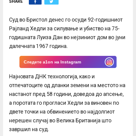
SHARE
E
N
Суд во Бристол денес го осуди 92-годишниот
Рајланд Хедли за силување и убиство на 75-
U
годишната Луиза Дан во нејзиниот дом во јуни
далечната 1967 година.
Следете a1on на Instagram
Најновата ДНК технологија, како и
отпечатоците од дланки земени на местото на
настанот пред 58 години, доведоа до апсење,
а поротата го прогласи Хедли за виновен по
двете точки на обвинението во најдолгиот
нерешен случај во Велика Британија што
завршил на суд.