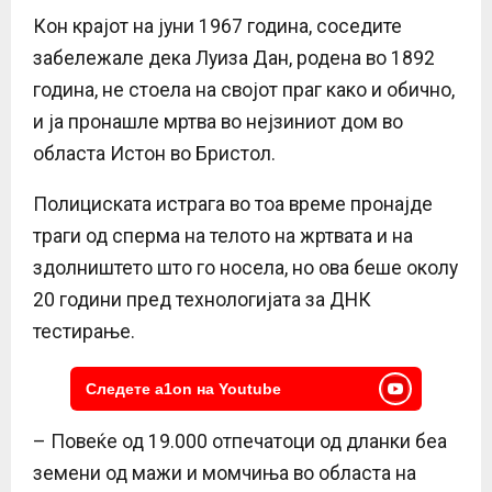
Кон крајот на јуни 1967 година, соседите
забележале дека Луиза Дан, родена во 1892
година, не стоела на својот праг како и обично,
и ја пронашле мртва во нејзиниот дом во
областа Истон во Бристол.
Полициската истрага во тоа време пронајде
траги од сперма на телото на жртвата и на
здолништето што го носела, но ова беше околу
20 години пред технологијата за ДНК
тестирање.
Следете a1on на Youtube
– Повеќе од 19.000 отпечатоци од дланки беа
земени од мажи и момчиња во областа на