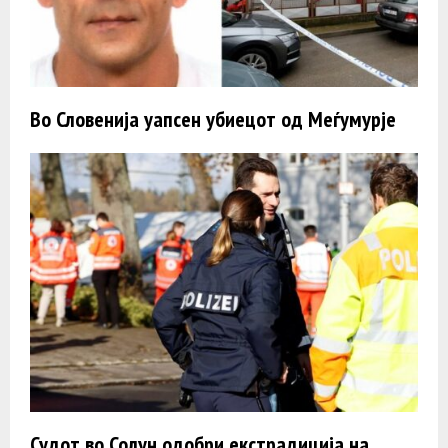
Во Словенија уапсен убиецот од Меѓумурје
Судот во Солун одобри екстрадиција на