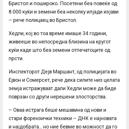
Бристол и пошироко. Посетени беа повеќе од
8.000 куќи и земени беа неколку илјади изјави
– рече полицаец во Бристол.
Хедли, кој во тоа време имаше 34 години,
живееше во непосредна близина на кругот
куќи каде што беа земени отпечатоците од
прсти.
Инспекторот Дејв Маршант, од полицијата во
Ејвон и Сомерсет, рече дека силите низ целата
земја истражуваат дали Хедли може да биде
поврзан со други нерешени злосторства.
– Оваа истрага беше мешавина од нови и
стари форензички техники – ДНК е најновата
и најдобрата… но ние бевме во можност да го