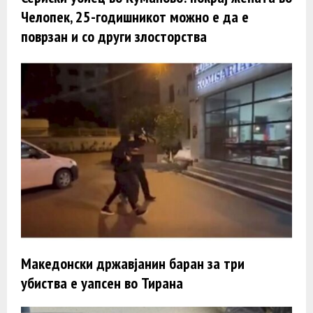
Челопек, 25-годишникот можно е да е
поврзан и со други злосторства
Македонски државјанин баран за три
убиства e уапсен во Тирана