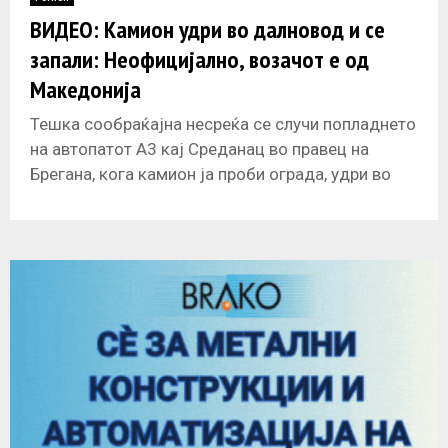
E
ВИДЕО: Камион удри во далновод и се
запали: Неофицијално, возачот е од
N
Македонија
U
Тешка сообраќајна несреќа се случи попладнето
на автопатот А3 кај Среданац во правец на
Брегана, кога камион ja проби ограда, удри во
далновод и се