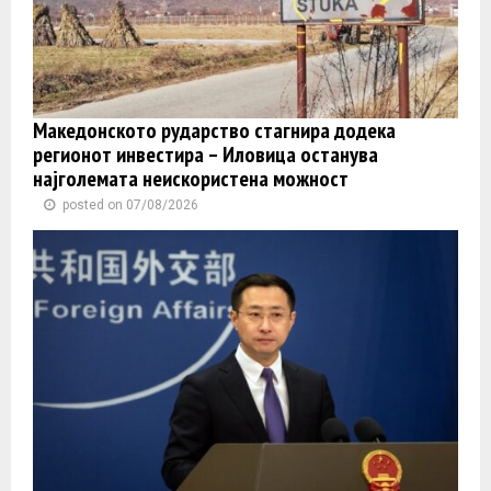
Македонското рударство стагнира додека
регионот инвестира – Иловица останува
најголемата неискористена можност
posted on 07/08/2026