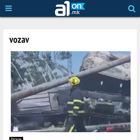
P
R
vozav
I
M
A
R
Y
M
Регион