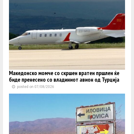
Македонско момче со скршен вратен пршлен ќе
биде пренесено со владиниот авион од Турција
posted on 07/08/2026