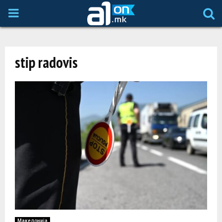
P
R
stip radovis
I
M
A
R
Y
M
Македонија