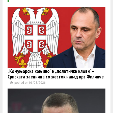
„Комуњарска коњино“ и „политички кловн“ –
Српската заедница со жесток напад врз Филипче
posted on 06/08/2026