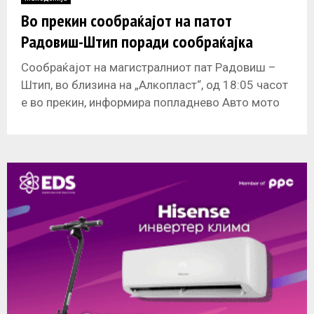
E
Во прекин сообраќајот на патот
Радовиш-Штип поради сообраќајка
N
Сообраќајот на магистралниот пат Радовиш –
U
Штип, во близина на „Алкопласт“, од 18:05 часот
е во прекин, информира попладнево Авто мото
сојузот на Македонија. Причина