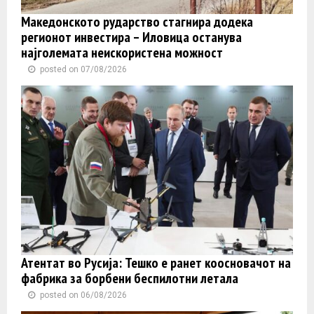
Македонското рударство стагнира додека
регионот инвестира – Иловица останува
најголемата неискористена можност
posted on 07/08/2026
Атентат во Русија: Тешко е ранет коосновачот на
фабрика за борбени беспилотни летала
posted on 06/08/2026