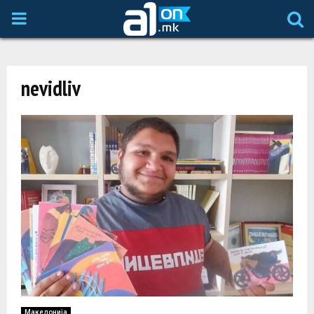
P
R
nevidliv
I
M
A
R
Y
M
Македонија