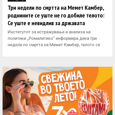
E
Три недели по смртта на Мемет Камбер,
роднините се уште не го добиле телото:
N
Се уште е невидлив за државата
U
Институтот за истражување и анализа на
политики „Ромалитико“ информира дека три
недели по смртта на Мемет Камбер, телото се
уште не е предадено кај роднините