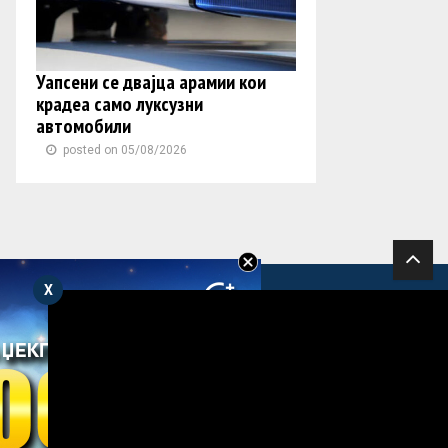
Уапсени се двајца арамии кои
крадеа само луксузни
автомобили
posted on 05/08/2026
X