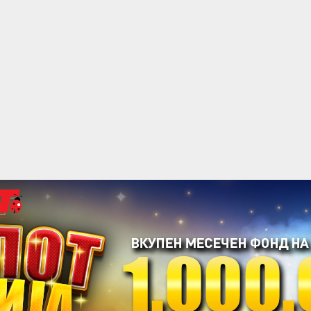
acebook
Twitter
Instagram
Youtube
Импресум
Контакт
Маркетинг
Услови за користење