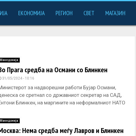
ИЈА
ЕКОНОМИЈА
РЕГИОН
СВЕТ
МАГАЗИН
Македонија
Во Прага средба на Османи со Блинкен
31/05/2024 - 10:16
Министерот за надворешни работи Бујар Османи,
денеска се сретнал со државниот секретар на САД,
Ентони Блинкен, на маргините на неформалниот НАТО
состанок во Прага, соопштија
Македонија
Москва: Нема средба меѓу Лавров и Блинкен