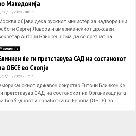
во Македонија
28/11/2023 - 08:12
Москва објави дека рускиот министер за надворешни
работи Сергеј Лавров и американскиот државен
секретар Антони Блинкен нема да се сретнат на
состанокот на ОБСЕ во
Македонија
Блинкен ќе ги претставува САД на состанокот
на ОБСЕ во Скопје
27/11/2023 - 17:15
Американскиот државен секретар Ентони Блинкен ќе
ги претставува САД на состанокот на Организацијата
за безбедност и соработка во Европа (ОБСЕ) во
Скопје оваа недела, објави