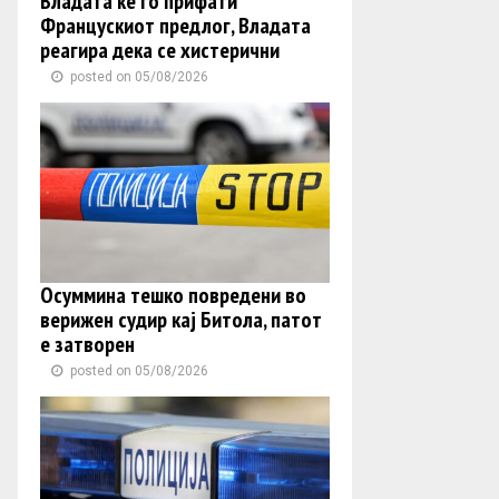
Владата ќе го прифати
Францускиот предлог, Владата
реагира дека се хистерични
posted on 05/08/2026
Осуммина тешко повредени во
верижен судир кај Битола, патот
е затворен
posted on 05/08/2026