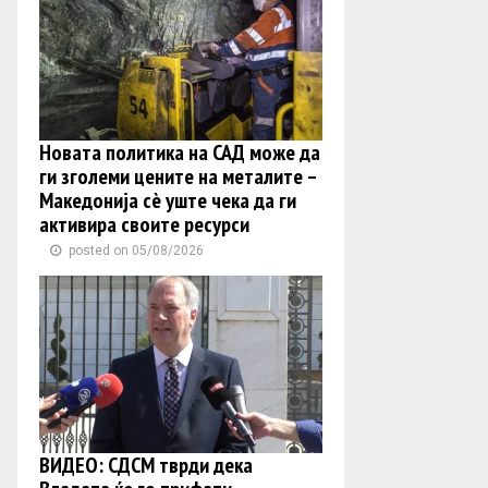
Новата политика на САД може да
ги зголеми цените на металите –
Македонија сè уште чека да ги
активира своите ресурси
posted on 05/08/2026
ВИДЕО: СДСМ тврди дека