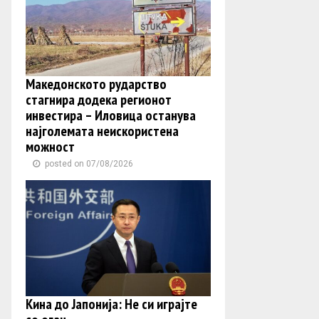
Македонското рударство
стагнира додека регионот
инвестира – Иловица останува
најголемата неискористена
можност
posted on 07/08/2026
Кина до Јапонија: Не си играјте