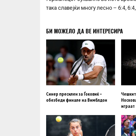
така славејќи многу лесно – 6:4, 6:4, 
БИ МОЖЕЛО ДА ВЕ ИНТЕРЕСИРА
Синер пресилен за Ѓоковиќ –
Чешкит
обезбеди финале на Вимблдон
Носков
играат