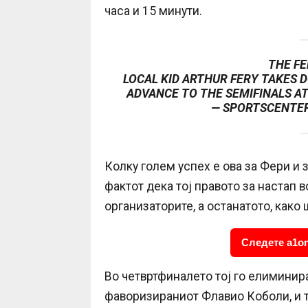
часа и 15 минути.
THE F
LOCAL KID ARTHUR FERY TAKES D
ADVANCE TO THE SEMIFINALS 
— SPORTSCENTE
Колку голем успех е ова за Фери и 
фактот дека тој правото за настап 
организаторите, а останатото, како ш
Следете a1on
Во четвртфиналето тој го елимини
фаворизираниот Флавио Коболи, и то