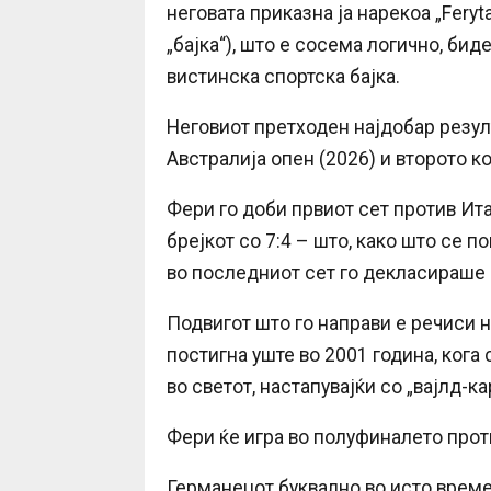
неговата приказна ја нарекоа „Feryt
„бајка“), што е сосема логично, би
вистинска спортска бајка.
Неговиот претходен најдобар резул
Австралија опен (2026) и второто к
Фери го доби првиот сет против Ита
брејкот со 7:4 – што, како што се п
во последниот сет го декласираше 
Подвигот што го направи е речиси н
постигна уште во 2001 година, ког
во светот, настапувајќи со „вајлд-ка
Фери ќе игра во полуфиналето прот
Германецот буквално во исто време