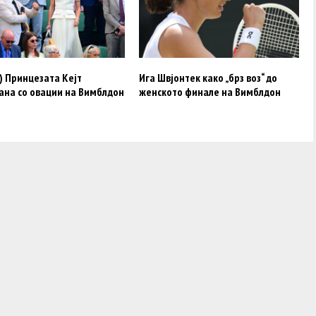
) Принцезата Кејт
Ига Швјонтек како „брз воз“ до
ана со овации на Вимблдон
женското финале на Вимблдон