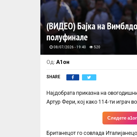
(ВИДЕО) Бајка на Вимблдон
полуфинале
08/07/2026 - 19:40
520
Од:
А1он
SHARE
Најдобрата приказна на овогодишн
Артур Фери, кој како 114-ти играч в
Следете a1on
Британецот го совлада Италијанецот 