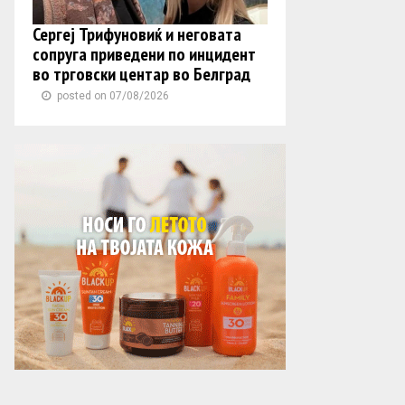
Сергеј Трифуновиќ и неговата
сопруга приведени по инцидент
во трговски центар во Белград
posted on 07/08/2026