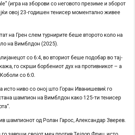
ale“ (игра на зборови со неговото презиме и зборот
дејќи овој 23-годишен тенисер моментално живее
тат на Грен слем турнирите беше второто коло на
оло на Вимблдон (2025).
лијанецот со 6:4, во вториот беше подобар во тај-
окажа, го скрши борбениот дух на противникот – а
Коболи со 6:0.
а исто ниво со оној што Горан Иванишевиќ го
а стана шампион на Вимблдон како 125-ти тенисер
рта“.
ив шампионот од Ролан Гарос, Александар Зверев.
 го заврши својот меч против Тејлор Фриц, исто