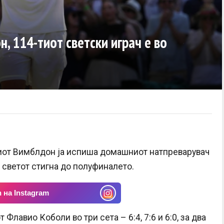
, 114-тиот светски играч е во
иот Вимблдон ја испиша домашниот натпреварувач
о светот стигна до полуфиналето.
 на Instagram
Флавио Коболи во три сета – 6:4, 7:6 и 6:0, за два