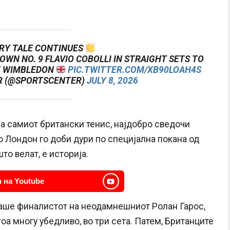
ERY TALE CONTINUES
OWN NO. 9 FLAVIO COBOLLI IN STRAIGHT SETS TO
AT WIMBLEDON
PIC.TWITTER.COM/XB90LOAH4S
R (@SPORTSCENTER)
JULY 8, 2026
за самиот британски тенис, најдобро сведочи
во Лондон го доби дури по специјална покана од
то велат, е историја.
 на Youtube
раше финалистот на неодамнешниот Ролан Гарос,
а многу убедливо, во три сета. Патем, Британците