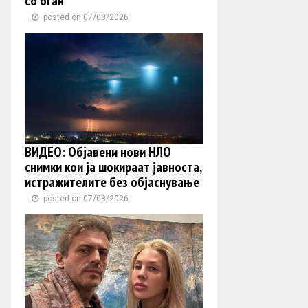
со оган
posted on 07/08/2026
ВИДЕО: Објавени нови НЛО
снимки кои ја шокираат јавноста,
истражителите без објаснување
posted on 07/08/2026