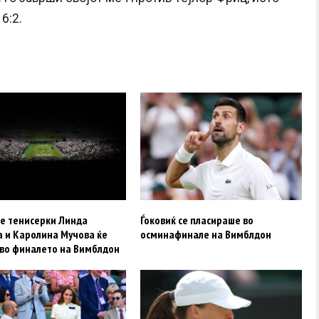
6:2.
е тенисерки Линда
Ѓоковиќ се пласираше во
а и Каролина Мучова ќе
осминафинале на Вимблдон
 во финалето на Вимблдон