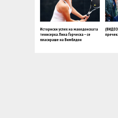
Историски успех на македонската
(ВИДЕО
тенисерка Лина Ѓорческа – се
пречек
пласираше на Вимблдон