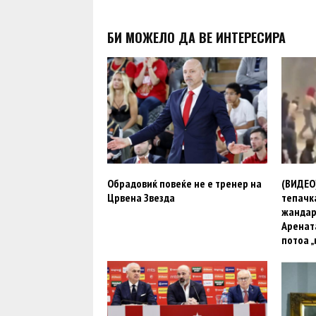
БИ МОЖЕЛО ДА ВЕ ИНТЕРЕСИРА
Обрадовиќ повеќе не е тренер на
(ВИДЕО)
Црвена Звезда
тепачк
жандар
Арената
потоа „