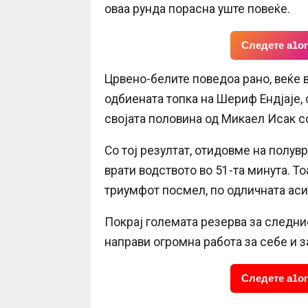
оваа рунда порасна уште повеќе.
Следете a1on
Црвено-белите поведоа рано, веќе в
одбиената топка на Шериф Ендјаје, 
својата половина од Микаел Исак со
Со тој резултат, отидовме на полув
врати водството во 51-та минута. То
триумфот посмел, по одличната аси
Покрај големата резерва за следни
направи огромна работа за себе и з
Следете a1on