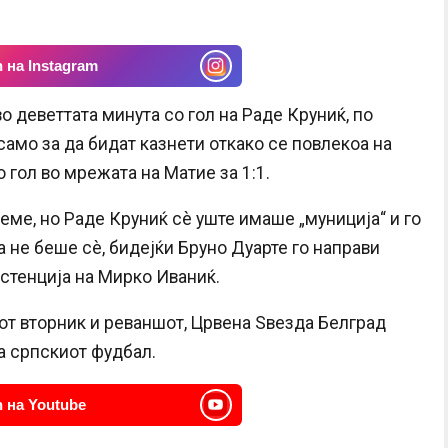
 на Instagram
о деветтата минута со гол на Раде Круниќ, по
само за да бидат казнети откако се повлекоа на
 гол во мрежата на Матие за 1:1.
реме, но Раде Круниќ сè уште имаше „муниција“ и го
а не беше сè, бидејќи Бруно Дуарте го направи
стенција на Мирко Иваниќ.
от вторник и реваншот, Црвена Ѕвезда Белград
а српскиот фудбал.
 на Youtube