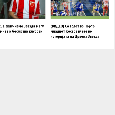
 Ја вклучивме Звезда меѓу
(ВИДЕО) Со голот во Порто
емите и бесмртни клубови
младиот Костов влезе во
историјата на Црвена Звезда