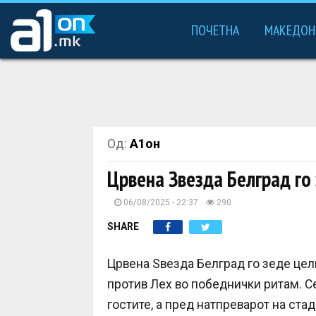
ПОЧЕТНА
МАКЕДОН
Од:
А1он
Црвена Звезда Белград го
06/08/2025 - 22:37
290
SHARE
Црвена Ѕвезда Белград го зеде цел
против Лех во победнички ритам. С
гостите, а пред натпреварот на ста