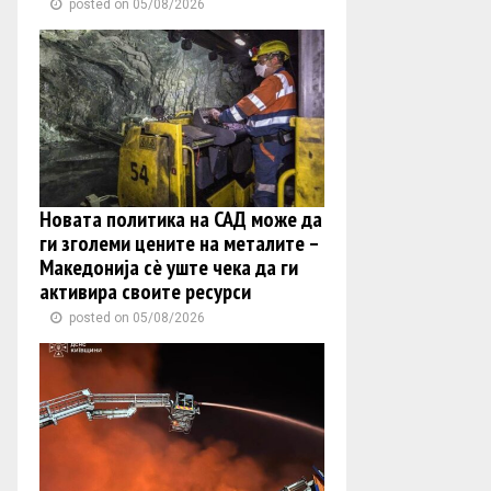
posted on 05/08/2026
Новата политика на САД може да
ги зголеми цените на металите –
Македонија сè уште чека да ги
активира своите ресурси
posted on 05/08/2026