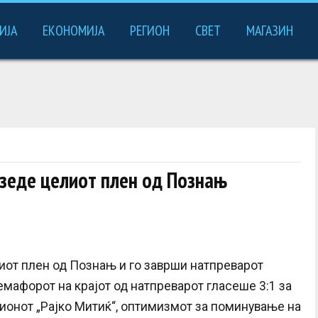
ИЈА
ЕКОНОМИЈА
РЕГИОН
СВЕТ
МАГАЗИН
 зеде целиот плен од Познањ
иот плен од Познањ и го заврши натпреварот
емафорот на крајот од натпреварот гласеше 3:1 за
дионот „Рајко Митиќ“, оптимизмот за поминување на