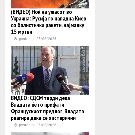
(ВИДЕО) Ноќ на ужасот во
Украина: Русија го нападна Киев
со балистички ракети, најмалку
15 мртви
posted on 05/08/2026
ВИДЕО: СДСМ тврди дека
Владата ќе го прифати
Францускиот предлог, Владата
реагира дека се хистерични
posted on 05/08/2026