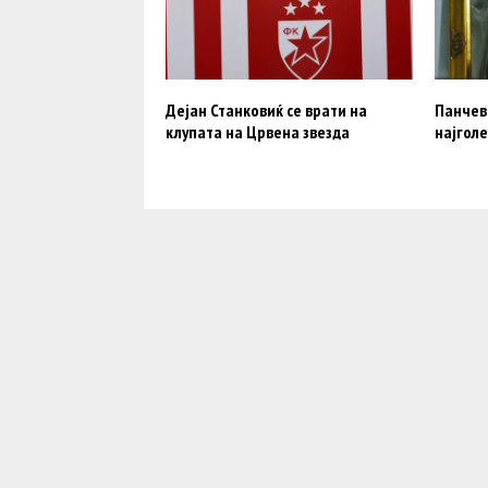
Дејан Станковиќ се врати на
Панчев:
клупата на Црвена звезда
најгол