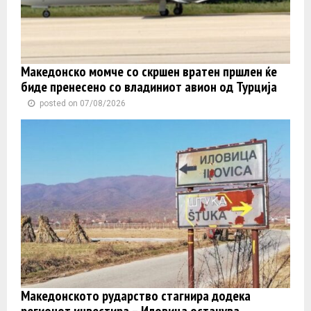
Македонско момче со скршен вратен пршлен ќе
биде пренесено со владиниот авион од Турција
posted on 07/08/2026
Македонското рударство стагнира додека
регионот инвестира – Иловица останува