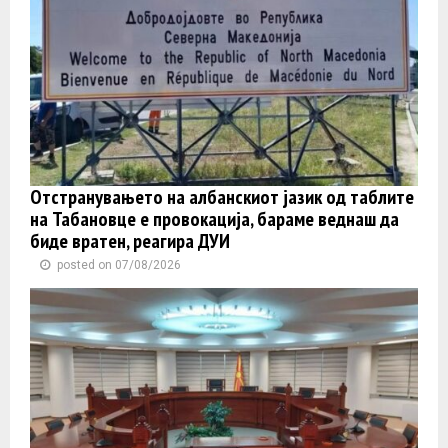
Отстранувањето на албанскиот јазик од таблите
на Табановце е провокација, бараме веднаш да
биде вратен, реагира ДУИ
posted on 07/08/2026