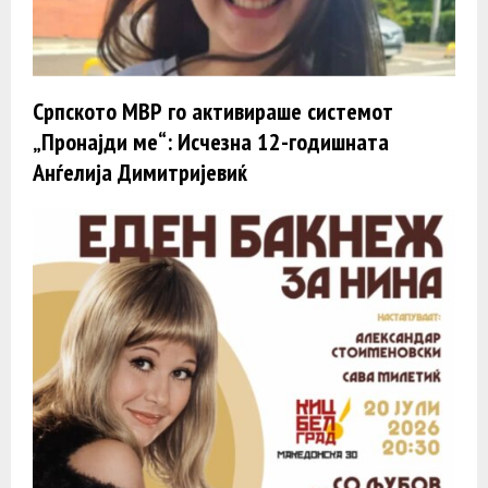
Српското МВР го активираше системот
„Пронајди ме“: Исчезна 12-годишната
Анѓелија Димитријевиќ