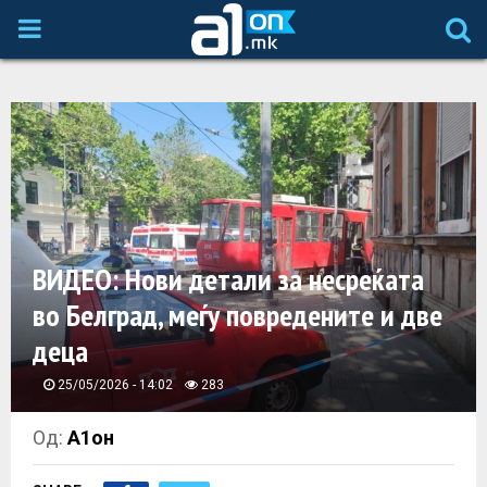
P
R
I
M
A
ВИДЕО: Нови детали за несреќата
во Белград, меѓу повредените и две
R
деца
Y
25/05/2026 - 14:02
283
M
Од:
А1он