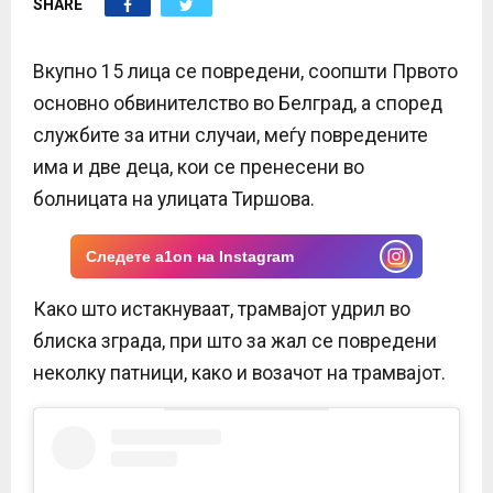
SHARE
E
N
Вкупно 15 лица се повредени, соопшти Првото
основно обвинителство во Белград, а според
U
службите за итни случаи, меѓу повредените
има и две деца, кои се пренесени во
болницата на улицата Тиршова.
Следете a1on на Instagram
Како што истакнуваат, трамвајот удрил во
блиска зграда, при што за жал се повредени
неколку патници, како и возачот на трамвајот.