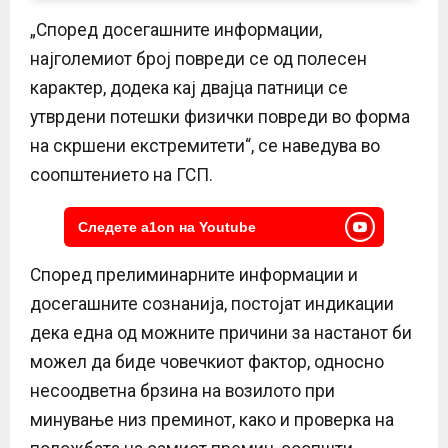
„Според досегашните информации,
најголемиот број повреди се од полесен
карактер, додека кај двајца патници се
утврдени потешки физички повреди во форма
на скршени екстремитети“, се наведува во
соопштението на ГСП.
Следете a1on на Youtube
Според прелиминарните информации и
досегашните сознанија, постојат индикации
дека една од можните причини за настанот би
можел да биде човечкиот фактор, односно
несоодветна брзина на возилото при
минување низ преминот, како и проверка на