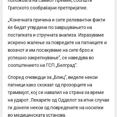
положбата на самиот премин, соопшти
Гратското сообраќајни претпријатие.
„Конечната причина и сите релевантни факти
ќе бидат утврдени по завршувањето на
постапката и стручната анализа. Изразуваме
искрено жалење за повредите на патниците и
возачот и им посакуваме на сите брзо и
успешно закрепнување“, се наведува во
соопштението на ГСП „Белград“.
Според очевидци за „Блиц“, виделе некои
патници како скокаат од прозорците на
трамвајот, кој се навалил на страна за време
на ударот. Лекарите од Одделот за итни случаи
ги донеле некои од повредените на носилки
во медицинската установа.