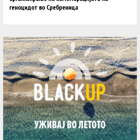
геноцидот во Сребреница