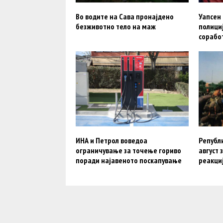
Во водите на Сава пронајдено
Уапсен
безживотно тело на маж
полици
сорабо
ИНА и Петрол воведоа
Републи
ограничување за точење гориво
август 
поради најавеното поскапување
реакциј