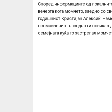
Според информациите од локалните 
вечерта кога момчето, заедно со сво
годишниот Кристијан Алексиќ. Наме
осомничениот наводно ги повикал да
семејната куќа го застрелал момче