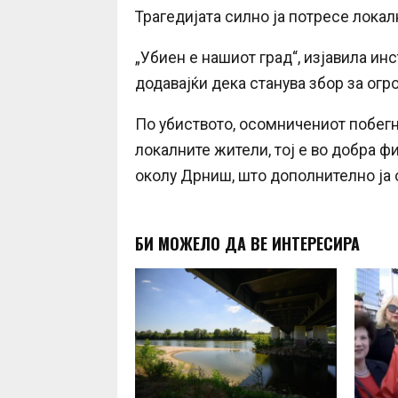
Трагедијата силно ја потресе локал
„Убиен е нашиот град“, изјавила ин
додавајќи дека станува збор за огр
По убиството, осомничениот побегна
локалните жители, тој е во добра ф
околу Дрниш, што дополнително ја 
БИ МОЖЕЛО ДА ВЕ ИНТЕРЕСИРА