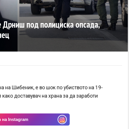
 Дрниш под полициска опсада,
иец
а на Шибеник, е во шок по убиството на 19-
 како доставувач на храна за да заработи
 на Instagram