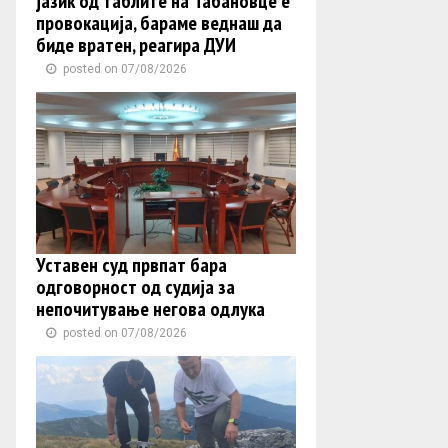
јазик од таблите на Табановце е
провокација, бараме веднаш да
биде вратен, реагира ДУИ
posted on 07/08/2026
Уставен суд првпат бара
одговорност од судија за
непочитување негова одлука
posted on 07/08/2026