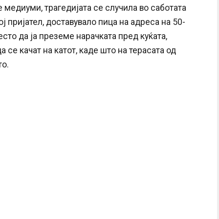
медиуми, трагедијата се случила во саботата
ј пријател, доставувало пица на адреса на 50-
сто да ја преземе нарачката пред куќата,
 се качат на катот, каде што на терасата од
то.