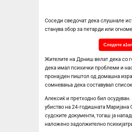
Соседи сведочат дека слушнале ис
станува збор за петарди или огноме
Следете a1on
Жителите на Дрниш велат дека со г
дека имал психички проблеми и нас
пронајден пиштол од домашна изра
сомневања дека составувал список 
Алексиќ и претходно бил осудуван. 
убиство на 24-годишната Маријана 
судските документи, тогаш ја напад
наложено задолжително психијатр