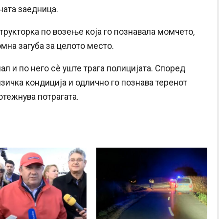
ната заедница.
структорка по возење која го познавала момчето,
омна загуба за целото место.
л и по него сè уште трага полицијата. Според
изичка кондиција и одлично го познава теренот
отежнува потрагата.