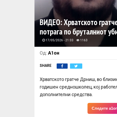
ВИДЕО: Хрватското гратче
потрага по бруталниот уб
17/05/2026 - 21:03
1163
Од:
А1он
SHARE
Хрватското гратче Дрниш, во близин
годишен средношколец, кој работел
дополнителни средства.
Следете a1on