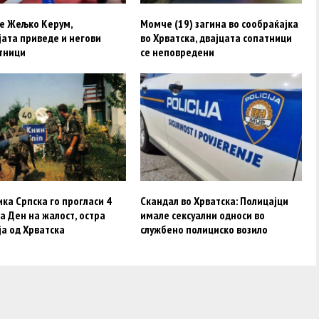
 е Жељко Керум,
Момче (19) загина во сообраќајка
јата приведе и негови
во Хрватска, двајцата сопатници
тници
се неповредени
ка Српска го прогласи 4
Скандал во Хрватска: Полицајци
за Ден на жалост, остра
имале сексуални односи во
а од Хрватска
службено полициско возило