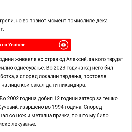
трели, но во првиот момент помислиле дека
т.
 на Youtube
одини живееле во страв од Алексиќ, за кого тврдат
илно однесување. Во 2023 година кај него бил
ботка, а според локални тврдења, постоеле
на лица кои сакал да ги ликвидира.
Во 2002 година добил 12 години затвор за тешко
Сучевиќ, извршено во 1994 година. Според
нал со нож и метална прачка, по што му било
иско лекување.