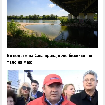
Во водите на Сава пронајдено безживотно
тело на маж