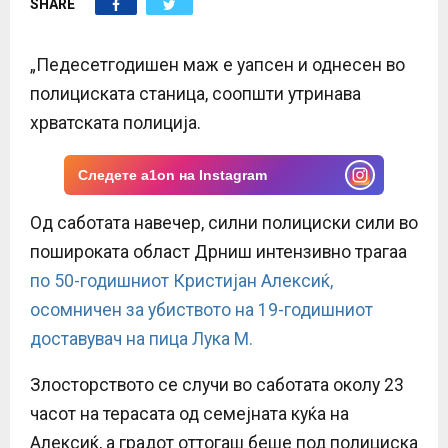
SHARE
E
N
„Педесетгодишен маж е уапсен и однесен во
полициската станица, соопшти утринава
U
хрватската полиција.
Следете a1on на Instagram
Од саботата навечер, силни полициски сили во
пошироката област Дрниш интензивно трагаа
по 50-годишниот Кристијан Алексиќ,
осомничен за убиството на 19-годишниот
доставувач на пица Лука М.
Злосторството се случи во саботата околу 23
часот на терасата од семејната куќа на
Алексиќ, а градот оттогаш беше под полициска