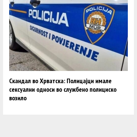
Скандал во Хрватска: Полицајци имале
сексуални односи во службено полициско
возило