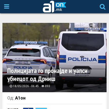
P
R
I
M
A
Полицијата го пронајде и уапси
R
убиецот од Дрниш
Y
18/05/2026 - 06:45
893
M
Од:
А1он