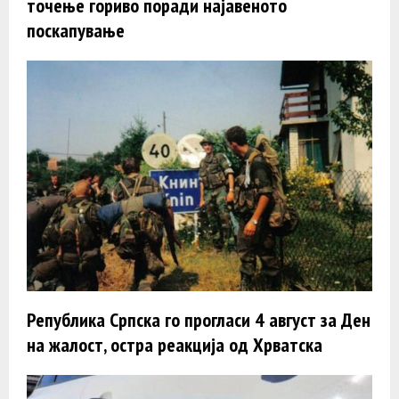
точење гориво поради најавеното
поскапување
Република Српска го прогласи 4 август за Ден
на жалост, остра реакција од Хрватска