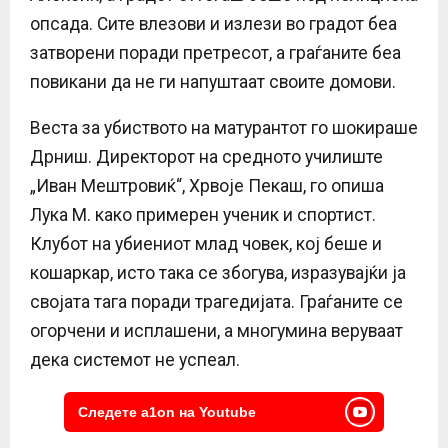
опсада. Сите влезови и излези во градот беа
затворени поради претресот, а граѓаните беа
повикани да не ги напуштаат своите домови.
Веста за убиството на матурантот го шокираше
Дрниш. Директорот на средното училиште
„Иван Мештровиќ“, Хрвоје Пекаш, го опиша
Лука М. како примерен ученик и спортист.
Клубот на убиениот млад човек, кој беше и
кошаркар, исто така се збогува, изразувајќи ја
својата тага поради трагедијата. Граѓаните се
огорчени и исплашени, а многумина веруваат
дека системот не успеал.
Следете a1on на Youtube