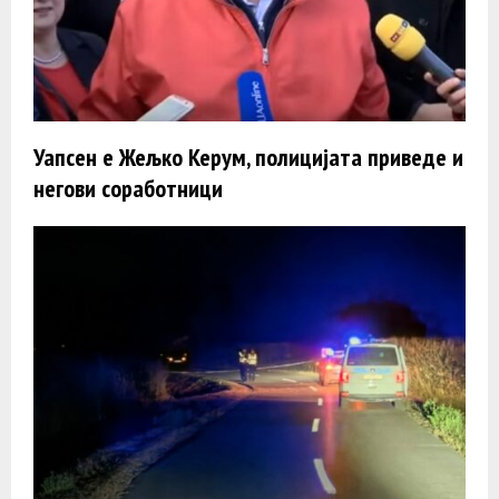
Уапсен е Жељко Керум, полицијата приведе и
негови соработници