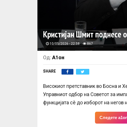
Кристијан Шмит поднесе о
10/05/2026 - 22:58
867
Од:
А1он
SHARE
Високиот претставник во Босна и Х
Управниот одбор на Советот за импл
функцијата сè до изборот на негов 
Следете a1on