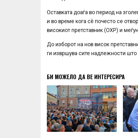
Оставката доаѓа во период на згол
и во време кога сè почесто се отво
високиот претставник (ОХР) и меѓу
До изборот на нов висок претставн
ги извршува сите надлежности што г
БИ МОЖЕЛО ДА ВЕ ИНТЕРЕСИРА