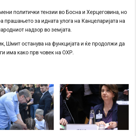
емени политички тензии во Босна и Херцеговина, но
ра прашањето за идната улога на Канцеларијата на
народниот надзор во земјата.
ик, Шмит останува на функцијата и ќе продолжи да
и има како прв човек на ОХР.