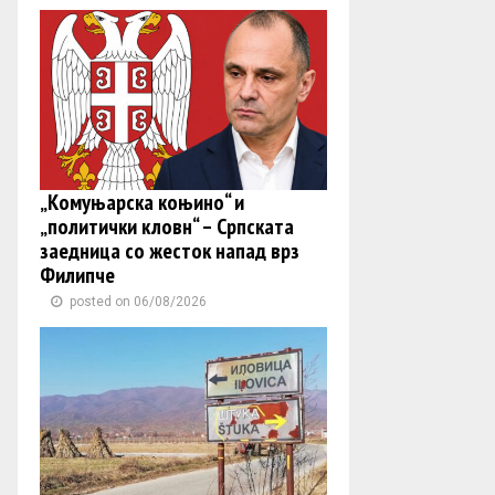
„Комуњарска коњино“ и
„политички кловн“ – Српската
заедница со жесток напад врз
Филипче
posted on 06/08/2026