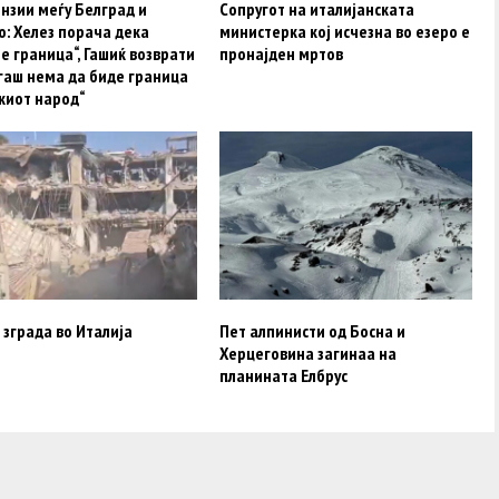
нзии меѓу Белград и
Сопругот на италијанската
: Хелез порача дека
министерка кој исчезна во езеро е
е граница“, Гашиќ возврати
пронајден мртов
гаш нема да биде граница
киот народ“
 зграда во Италија
Пет алпинисти од Босна и
Херцеговина загинаа на
планината Елбрус