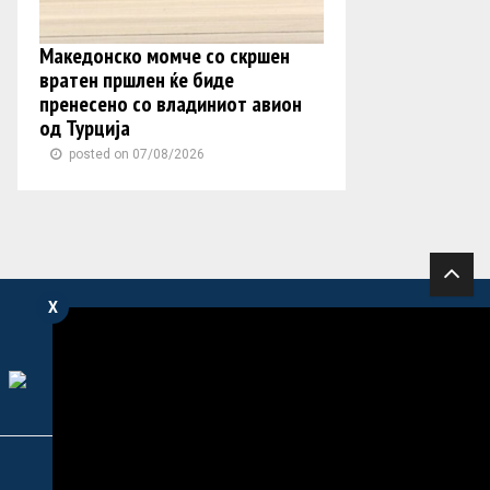
Македонско момче со скршен
вратен пршлен ќе биде
пренесено со владиниот авион
од Турција
posted on 07/08/2026
X