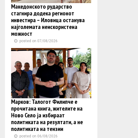
Македонското рударство
стагнира додека регионот
инвестира – Иловица останува
најголемата неискористена
можност
posted on 07/08/2026
Марков: Талогот Филипче е
прочитана книга, жителите на
Ново Село ја избираат
политиката на резултати, а не
политиката на тензии
posted on 06/08/2026