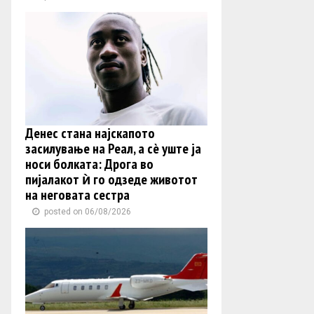
Денес стана најскапото
засилување на Реал, а сè уште ја
носи болката: Дрога во
пијалакот ѝ го одзеде животот
на неговата сестра
posted on 06/08/2026