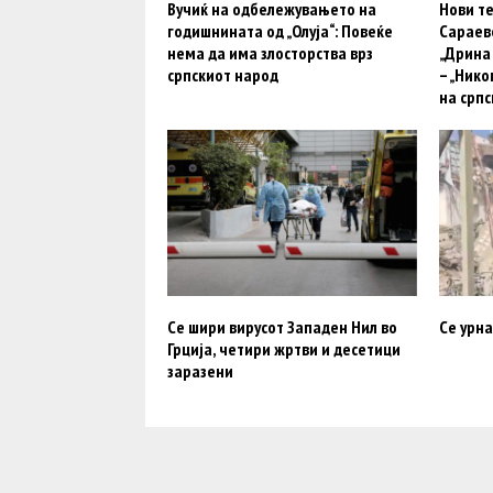
Вучиќ на одбележувањето на
Нови те
годишнината од „Олуја“: Повеќе
Сараево
нема да има злосторства врз
„Дрина 
српскиот народ
– „Нико
на српс
Се шири вирусот Западен Нил во
Се урна
Грција, четири жртви и десетици
заразени