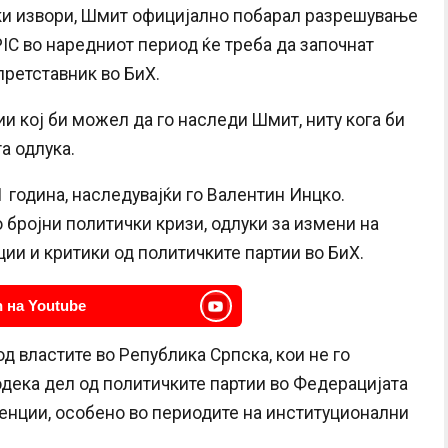
и извори, Шмит официјално побарал разрешување
 PIC во наредниот период ќе треба да започнат
претставник во БиХ.
 кој би можел да го наследи Шмит, ниту кога би
а одлука.
 година, наследувајќи го Валентин Инцко.
бројни политички кризи, одлуки за измени на
ции и критики од политичките партии во БиХ.
 на Youtube
д властите во Република Српска, кои не го
одека дел од политичките партии во Федерацијата
енции, особено во периодите на институционални