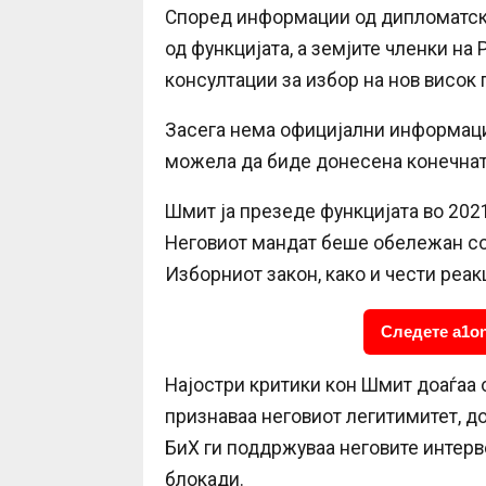
Според информации од дипломатск
од функцијата, а земјите членки на
консултации за избор на нов висок 
Засега нема официјални информации
можела да биде донесена конечнат
Шмит ја презеде функцијата во 2021
Неговиот мандат беше обележан со 
Изборниот закон, како и чести реак
Следете a1on
Најостри критики кон Шмит доаѓаа о
признаваа неговиот легитимитет, д
БиХ ги поддржуваа неговите интерв
блокади.