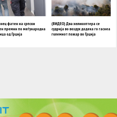
нец фатен на српски
(ВИДЕО) Два хеликоптера се
ен премин по меѓународна
судрија во воздух додека го гаснеа
ица од Грција
големиот пожар во Грција