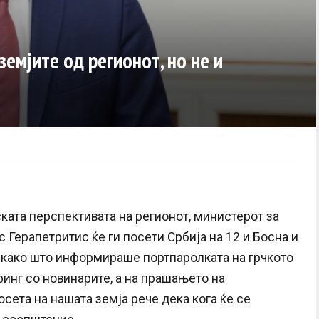
земјите од регионот, но не и
ката перспективата на регионот, министерот за
 Герапетритис ќе ги посети Србија на 12 и Босна и
и, како што информираше портпаролката на грчкото
инг со новинарите, а на прашањето на
сета на нашата земја рече дека кога ќе се