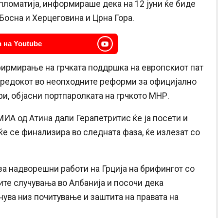
ипломатија, информираше дека на 12 јуни ќе биде
 Босна и Херцеговина и Црна Гора.
 на Youtube
фирмирање на грчката поддршка на европскиот пат
апредокот во неопходните реформи за официјално
и, објасни портпаролката на грчкото МНР.
ИА од Атина дали Герапетритис ќе ја посети и
 ќе се финализира во следната фаза, ќе излезат со
а надворешни работи на Грција на брифингот со
ите случувања во Албанија и посочи дека
нува низ почитување и заштита на правата на