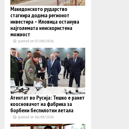
Македонското рударство
стагнира додека регионот
инвестира – Иловица останува
најголемата неискористена
можност
posted on 07/08/2026
Атентат во Русија: Тешко е ранет
коосновачот на фабрика за
борбени беспилотни летала
posted on 06/08/2026