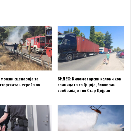
 можни сценарија за
ВИДЕО: Километарски колони кон
птерската несреќа во
границата со Грција, блокиран
сообраќајот во Стар Дојран