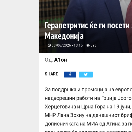
Герапетритис ќе ги посети 
Македонија
03/06/2026 - 13:15
593
Од:
А1он
SHARE
За поддршка и промоција на европс
надворешни работи на Грција Јоргос
Херцеговина и Црна Гора на 19 јун
МНР Лана Зохиу на денешниот бриф
дописничката на МИА од Атина за по