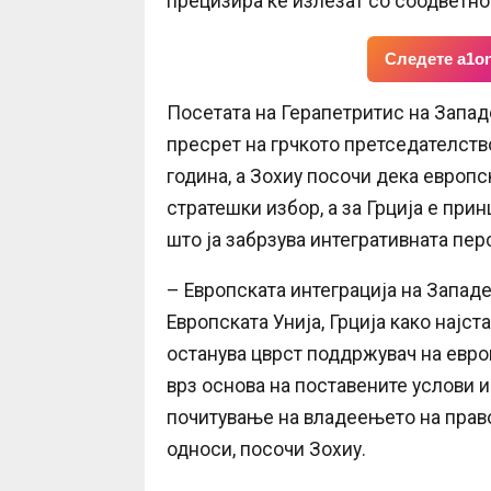
прецизира ќе излезат со соодветн
Следете a1on
Посетата на Герапетритис на Западе
пресрет на грчкото претседателство
година, а Зохиу посочи дека европск
стратешки избор, а за Грција е прин
што ја забрзува интегративната пер
– Европската интеграција на Запад
Европската Унија, Грција како најст
останува цврст поддржувач на евро
врз основа на поставените услови и
почитување на владеењето на прав
односи, посочи Зохиу.