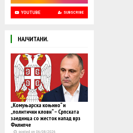
YOUTUBE
SUBSCRIBE
НАЈЧИТАНИ.
„Комуњарска коњино“ и
„политички кловн“ – Српската
заедница со жесток напад врз
Филипче
posted on 06/08/2026