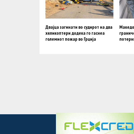
Двајца загинати во судирот на два
Македо
хеликоптери додека го гаснеа
гранич
големиот пожар во Грција
потерн