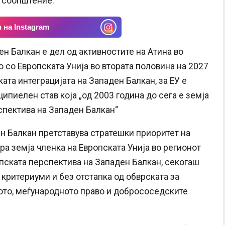
о соопштение.
 на Instagram
н Балкан е дел од активностите на Атина во
 со Европската Унија во втората половина на 2027
ата интеграцијата на Западен Балкан, за ЕУ е
ципиелен став која „од 2003 година до сега е земја
спектива на Западен Балкан“
ен Балкан претставува стратешки приоритет на
ара земја членка на Европската Унија во регионот
пската перспектива на Западен Балкан, секогаш
 критериуми и без отстапка од обврската за
ото, меѓународното право и добрососедските