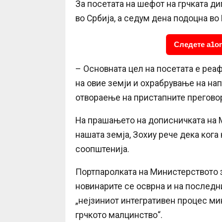
За посетата на шефот на грчката д
во Србија, а седум дена подоцна во
Следете a1on
– Основната цел на посетата е реа
на овие земји и охрабрување на н
отвораење на пристапните преговор
На прашањето на дописничката на М
нашата земја, Зохиу рече дека кога
соопштенија.
Портпаролката на Министерството з
новинарите се осврна и на последн
„нејзиниот интегративен процес ми
грчкото малцинство“.