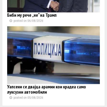
Биби му рече „не“ на Трамп
posted on 06/08/2026
Уапсени се двајца арамии кои крадеа само
луксузни автомобили
posted on 05/08/2026