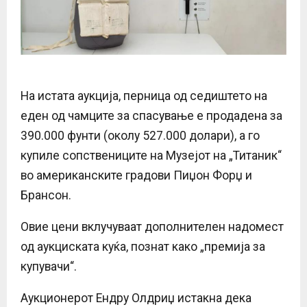
На истата аукција, перница од седиштето на
еден од чамците за спасување е продадена за
390.000 фунти (околу 527.000 долари), а го
купиле сопствениците на Музејот на „Титаник“
во американските градови Пиџон Форџ и
Брансон.
Овие цени вклучуваат дополнителен надомест
од аукциската куќа, познат како „премија за
купувачи“.
Аукционерот Ендру Олдриџ истакна дека