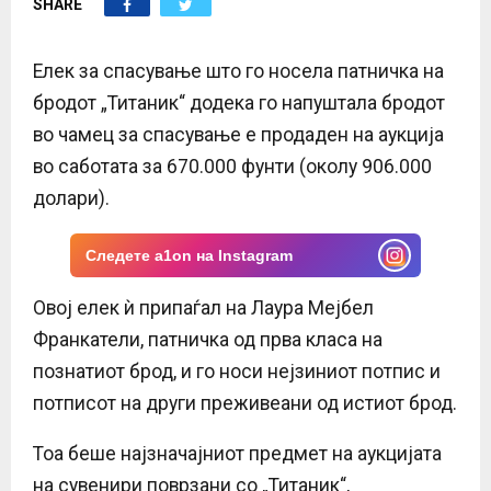
SHARE
E
N
Елек за спасување што го носела патничка на
бродот „Титаник“ додека го напуштала бродот
U
во чамец за спасување е продаден на аукција
во саботата за 670.000 фунти (околу 906.000
долари).
Следете a1on на Instagram
Овој елек ѝ припаѓал на Лаура Мејбел
Франкатели, патничка од прва класа на
познатиот брод, и го носи нејзиниот потпис и
потписот на други преживеани од истиот брод.
Тоа беше најзначајниот предмет на аукцијата
на сувенири поврзани со „Титаник“,