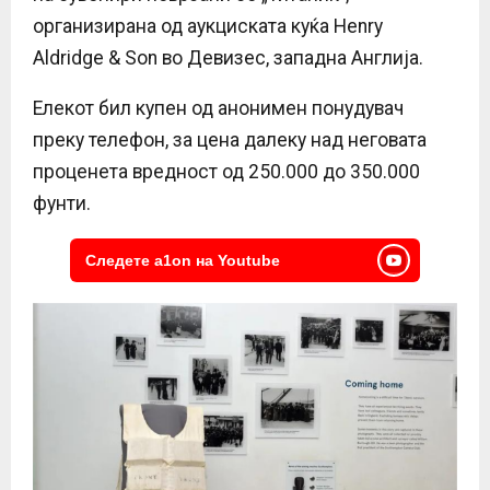
организирана од аукциската куќа Henry
Aldridge & Son во Девизес, западна Англија.
Елекот бил купен од анонимен понудувач
преку телефон, за цена далеку над неговата
проценета вредност од 250.000 до 350.000
фунти.
Следете a1on на Youtube