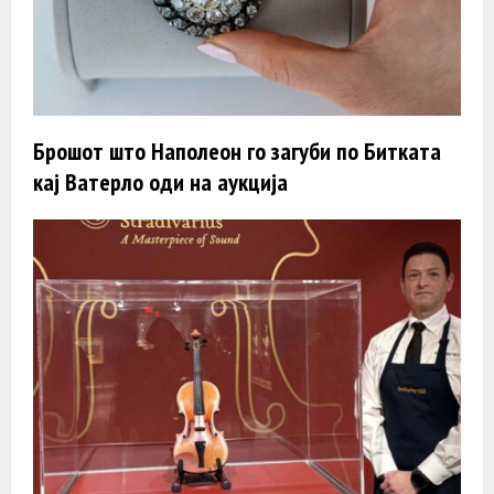
Брошот што Наполеон го загуби по Битката
каj Ватерло оди на аукција