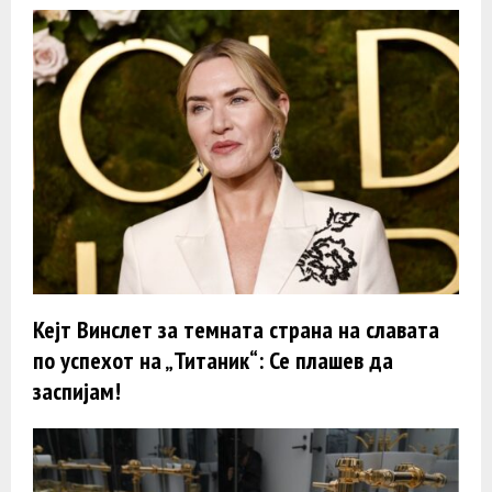
Кејт Винслет за темната страна на славата
по успехот на „Титаник“: Се плашев да
заспијам!