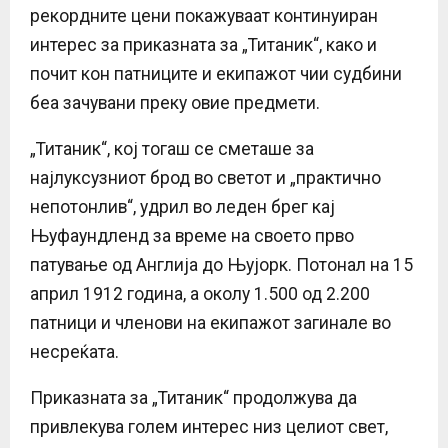
рекордните цени покажуваат континуиран
интерес за приказната за „Титаник“, како и
почит кон патниците и екипажот чии судбини
беа зачувани преку овие предмети.
„Титаник“, кој тогаш се сметаше за
најлуксузниот брод во светот и „практично
непотонлив“, удрил во леден брег кај
Њуфаундленд за време на своето прво
патување од Англија до Њујорк. Потонал на 15
април 1912 година, а околу 1.500 од 2.200
патници и членови на екипажот загинале во
несреќата.
Приказната за „Титаник“ продолжува да
привлекува голем интерес низ целиот свет,