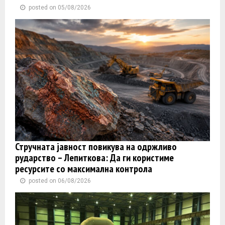
posted on 05/08/2026
Стручната јавност повикува на одржливо
рударство – Лепиткова: Да ги користиме
ресурсите со максимална контрола
posted on 06/08/2026