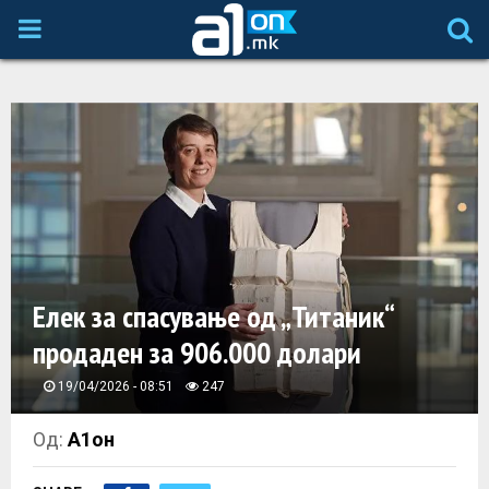
P
R
I
M
A
Елек за спасување од „Титаник“
R
продаден за 906.000 долари
Y
19/04/2026 - 08:51
247
M
Од:
А1он