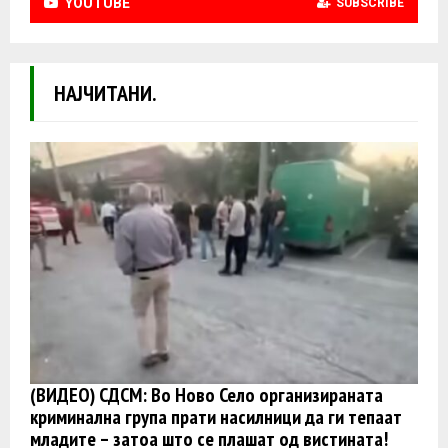
YOUTUBE
SUBSCRIBE
НАЈЧИТАНИ.
(ВИДЕО) СДСМ: Во Ново Село организираната
криминална група прати насилници да ги тепаат
младите – затоа што се плашат од вистината!