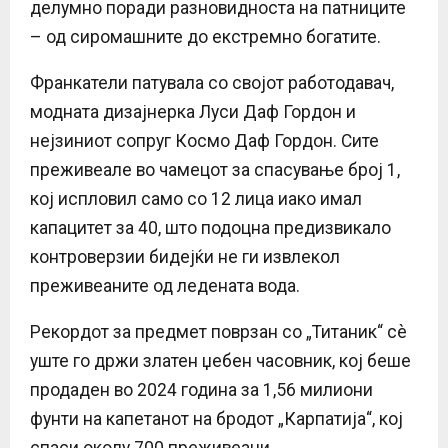
делумно поради разновидноста на патниците
– од сиромашните до екстремно богатите.
Франкатели патувала со својот работодавач,
модната дизајнерка Луси Даф Гордон и
нејзиниот сопруг Космо Даф Гордон. Сите
преживеале во чамецот за спасување број 1,
кој испловил само со 12 лица иако имал
капацитет за 40, што подоцна предизвикало
контроверзии бидејќи не ги извлекол
преживеаните од ледената вода.
Рекордот за предмет поврзан со „Титаник“ сè
уште го држи златен џебен часовник, кој беше
продаден во 2024 година за 1,56 милиони
фунти на капетанот на бродот „Карпатија“, кој