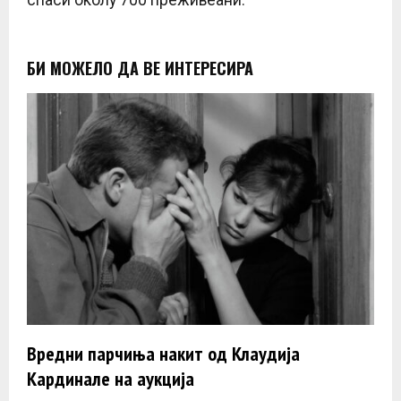
спаси околу 700 преживеани.
БИ МОЖЕЛО ДА ВЕ ИНТЕРЕСИРА
Вредни парчиња накит од Клаудија
Кардинале на аукција