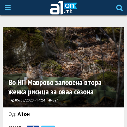
P
R
I
M
A
Во НП Маврово заловена втора
R
женка рисица за оваа сезона
Y
05/03/2020 - 14:24
624
M
Од:
А1он