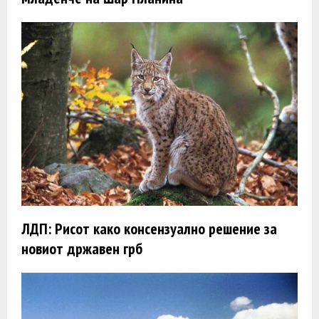
ЛДП: Рисот како консензуално решение за
новиот државен грб