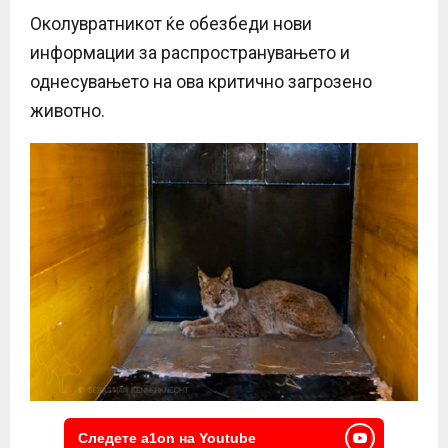
Околувратникот ќе обезбеди нови
информации за распространувањето и
однесувањето на ова критично загрозено
животно.
Следете a1on на Youtube