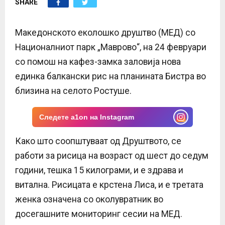
SHARE
E
N
Македонското еколошко друштво (МЕД) со
Националниот парк „Маврово“, на 24 февруари
U
со помош на кафез-замка заловија нова
единка балкански рис на планината Бистра во
близина на селото Ростуше.
Следете a1on на Instagram
Како што соопштуваат од Друштвото, се
работи за рисица на возраст од шест до седум
години, тешка 15 килограми, и е здрава и
витална. Рисицата е крстена Лиса, и е третата
женка означена со околувратник во
досегашните мониторинг сесии на МЕД.