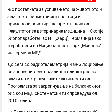
-Во постапката за успивањето на животното и
земањето биометриски податоци и
примероци асистираше претставник од
Факултетот за ветеринарна медицина – Скопје,
биолог вработен во НП „Харц“, Германија како
и вработени во Националниот Парк „Маврово“,
информира МЕД.
До сега со радиотелеметрија и GPS лоцирање
се заловени девет различни единки рис во
рамки на истражувачките активности од
Програмата за закрепнување на балканскиот
рис кои МЕД систематски ги спроведува од
2010 година.