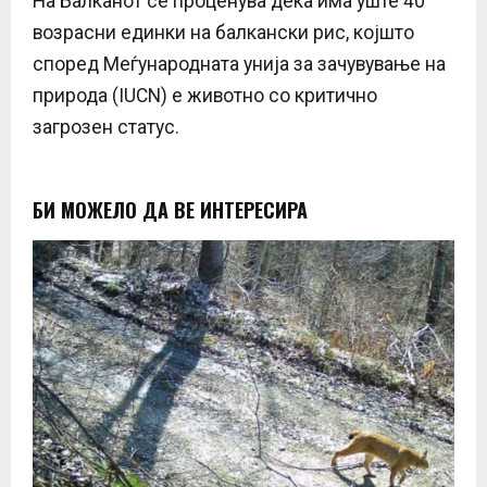
На Балканот се проценува дека има уште 40
возрасни единки на балкански рис, којшто
според Меѓународната унија за зачувување на
природа (IUCN) е животно со критично
загрозен статус.
БИ МОЖЕЛО ДА ВЕ ИНТЕРЕСИРА