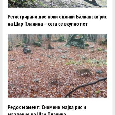
Регистрирани две нови единки Балкански рис
на Шар Планина – сега се вкупно пет
Редок момент: Снимени мајка рис и
младенче на Шар Планина