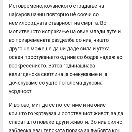
Истовремено, кочанското страдање на
најсуров начин повторно нè соочи со
немилосрдната стварност на смртта. Во
молитвеното испраќање на овие млади луѓе и
во привремената разделба со нив, ништо
друго не можеше да ни даде сила и утеха
освен простувањето од нив со бодра надеж во
воскресението. Затоа годинашнава
велигденска светлина ја очекувавме и ја
дочекуваме со уште поголема духовна
усрдност.
И во овој миг да се потсетиме и на оние
коишто го жртвуваа и сопствениот живот, за да
спасат што повеќе други животи. Во нив силно
заблеска евангелската порака за љубовта кон