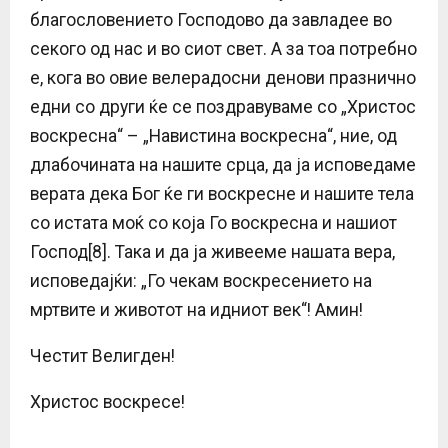
благословението Господово да завладее во
секого од нас и во сиот свет. А за тоа потребно
е, кога во овие велерадосни денови празнично
едни со други ќе се поздравуваме со „Христос
воскресна“ – „Навистина воскресна“, ние, од
длабочината на нашите срца, да ја исповедаме
верата дека Бог ќе ги воскресне и нашите тела
со истата моќ со која Го воскресна и нашиот
Господ[8]. Така и да ја живееме нашата вера,
исповедајќи: „Го чекам воскресението на
мртвите и животот на идниот век“! Амин!
Честит Велигден!
Христос воскресе!