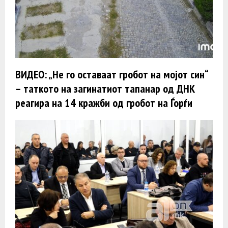
ВИДЕО: „Не го оставаат гробот на мојот син“
– таткото на загинатиот тапанар од ДНК
реагира на 14 кражби од гробот на Ѓорѓи