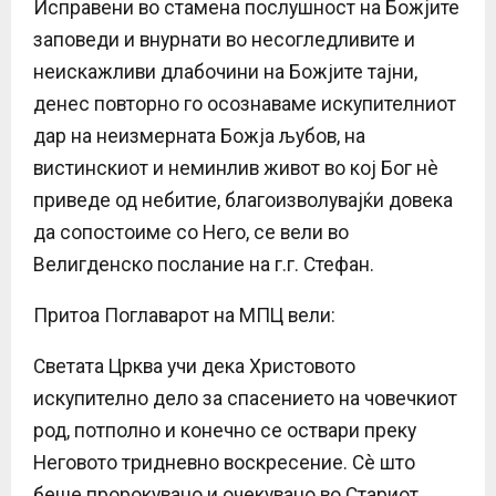
Исправени во стамена послушност на Божјите
заповеди и внурнати во несогледливите и
неискажливи длабочини на Божјите тајни,
денес повторно го осознаваме искупителниот
дар на неизмерната Божја љубов, на
вистинскиот и неминлив живот во кој Бог нè
приведе од небитие, благоизволувајќи довека
да сопостоиме со Него, се вели во
Велигденско послание на г.г. Стефан.
Притоа Поглаварот на МПЦ вели:
Светата Црква учи дека Христовото
искупително дело за спасението на човечкиот
род, потполно и конечно се оствари преку
Неговото тридневно воскресение. Сè што
беше пророкувано и очекувано во Стариот