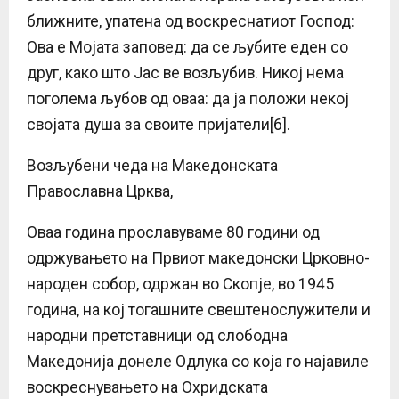
ближните, упатена од воскреснатиот Господ:
Ова е Мојата заповед: да се љубите еден со
друг, како што Јас ве возљубив. Никој нема
поголема љубов од оваа: да ја положи некој
својата душа за своите пријатели[6].
Возљубени чеда на Македонската
Православна Црква,
Оваа година прославуваме 80 години од
одржувањето на Првиот македонски Црковно-
народен собор, одржан во Скопје, во 1945
година, на кој тогашните свештенослужители и
народни претставници од слободна
Македонија донеле Одлука со која го најавиле
воскреснувањето на Охридската