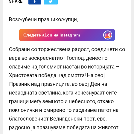
SHARE
E
N
Возљубени празникољупци,
U
Следете a1on на Instagram
Собрани со торжествена радост, соединети со
вера во воскреснатиот Господ, денес го
славиме најголемиот настан во историјата –
Христовата победа над смртта! На овој
Празник над празниците, во овој Ден на
незаодната светлина, кога исчезнуваат сите
граници меѓу земното и небесното, откако
поклонички и смирено го изодивме патот на
благословениот Велигденски пост, еве,
радосно ја празнуваме победата на животот!