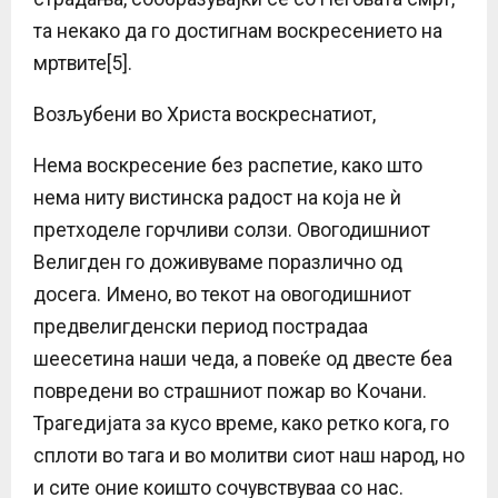
та некако да го достигнам воскресението на
мртвите[5].
Возљубени во Христа воскреснатиот,
Нема воскресение без распетие, како што
нема ниту вистинска радост на која не ѝ
претходеле горчливи солзи. Овогодишниот
Велигден го доживуваме поразлично од
досега. Имено, во текот на овогодишниот
предвелигденски период пострадаа
шеесетина наши чеда, а повеќе од двесте беа
повредени во страшниот пожар во Кочани.
Трагедијата за кусо време, како ретко кога, го
сплоти во тага и во молитви сиот наш народ, но
и сите оние коишто сочувствуваа со нас.