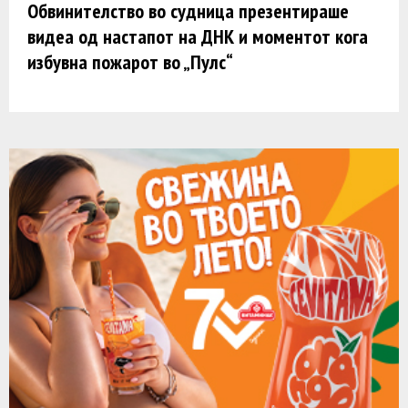
Обвинителство во судница презентираше
видеа од настапот на ДНК и моментот кога
избувна пожарот во „Пулс“