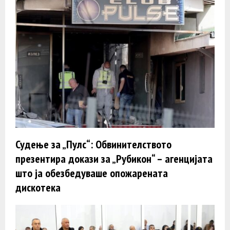
Судење за „Пулс“: Обвинителството
презентира докази за „Рубикон“ – агенцијата
што ја обезбедуваше опожарената
дискотека