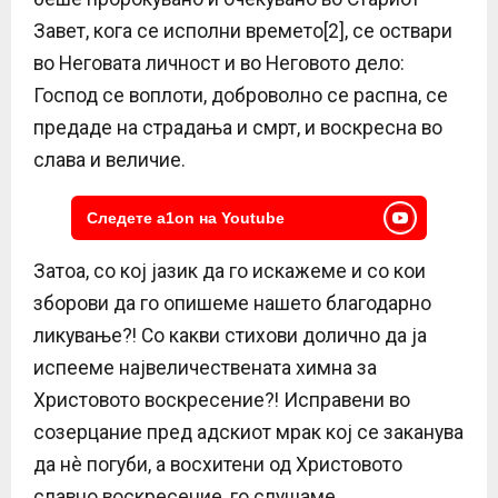
Завет, кога се исполни времето[2], се оствари
во Неговата личност и во Неговото дело:
Господ се воплоти, доброволно се распна, се
предаде на страдања и смрт, и воскресна во
слава и величие.
Следете a1on на Youtube
Затоа, со кој јазик да го искажеме и со кои
зборови да го опишеме нашето благодарно
ликување?! Со какви стихови долично да ја
испееме највеличествената химна за
Христовото воскресение?! Исправени во
созерцание пред адскиот мрак кој се заканува
да нè погуби, а восхитени од Христовото
славно воскресение, го слушаме