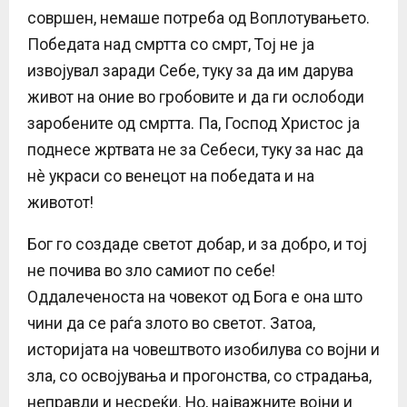
совршен, немаше потреба од Воплотувањето.
Победата над смртта со смрт, Тој не ја
извојувал заради Себе, туку за да им дарува
живот на оние во гробовите и да ги ослободи
заробените од смртта. Па, Господ Христос ја
поднесе жртвата не за Себеси, туку за нас да
нè украси со венецот на победата и на
животот!
Бог го создаде светот добар, и за добро, и тој
не почива во зло самиот по себе!
Оддалеченоста на човекот од Бога е она што
чини да се раѓа злото во светот. Затоа,
историјата на човештвото изобилува со војни и
зла, со освојувања и прогонства, со страдања,
неправди и несреќи. Но, најважните војни и