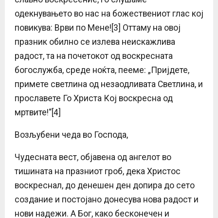
одекнувањето во нас на божествениот глас кој
повикува: Врви по Мене![3] Оттаму на овој
празник обилно се излева неискажлива
радост, та на почетокот од воскресната
богослужба, среде ноќта, пееме: „Пријдете,
примете светлина од незаодливата Светлина, и
прославете Го Христа Кој воскресна од
мртвите!“[4]
Возљубени чеда во Господа,
Чудесната вест, објавена од ангелот во
тишината на празниот гроб, дека Христос
воскреснал, до денешен ден допира до сето
создание и постојано донесува нова радост и
нови надежи. А Бог, како бесконечен и