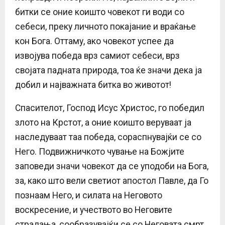
битки се оние коишто човекот ги води со
себеси, преку личното покајание и враќање
кон Бога. Оттаму, ако човекот успее да
извојува победа врз самиот себеси, врз
својата падната природа, тоа ќе значи дека ја
добил и најважната битка во животот!
Спасителот, Господ Исус Христос, го победил
злото на Крстот, а оние коишто веруваат ја
наследуваат таа победа, сораспнувајќи се со
Него. Подвижничкото чување на Божјите
заповеди значи човекот да се уподоби на Бога,
за, како што вели светиот апостол Павле, да Го
познаам Него, и силата на Неговото
воскресение, и учеството во Неговите
страдања, сообразувајќи се со Неговата смрт,