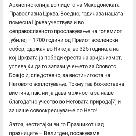
Архиепископија во лицето на Македонската
Православна Црква. Воедно, годинава нашата
помесна Црква учествува и во
сеправославното прославување на големиот
јубилеј – 1700 години од Првиот вселенски
собор, одржан во Никеја, во 325 година, а на
кој Црквата ја победи ереста на аријанизмот,
успевајќи да го запази учењето за Словото
Божјо и, следствено, за вистинитоста на
Неговото воплотување. Токму таа божествена
вистина, пак, ни ја дава можноста за наше
благодатно учество во Неговата природа[7] и
за наше совоскреснување со Него!
Затоа, честитајќи ви го Празникот над
празниците – Велигден, посакуваме