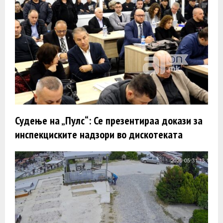
Судење на „Пулс“: Се презентираа докази за
инспекциските надзори во дискотеката