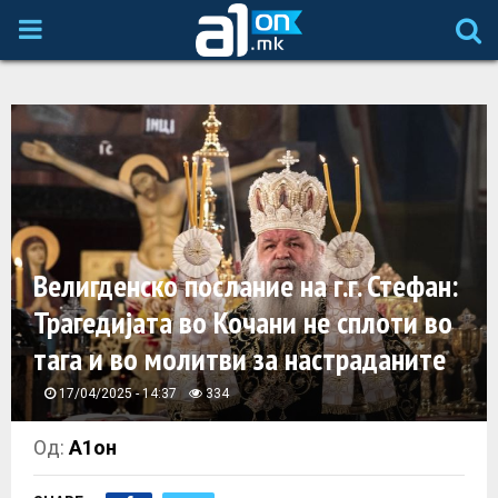
P
R
I
M
A
Велигденско послание на г.г. Стефан:
Трагедијата во Кочани не сплоти во
R
тага и во молитви за настраданите
Y
17/04/2025 - 14:37
334
M
Од:
А1он