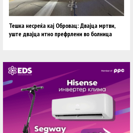
Тешка несреќа кај Обровац: Двајца мртви,
уште двајца итно префрлени во болница