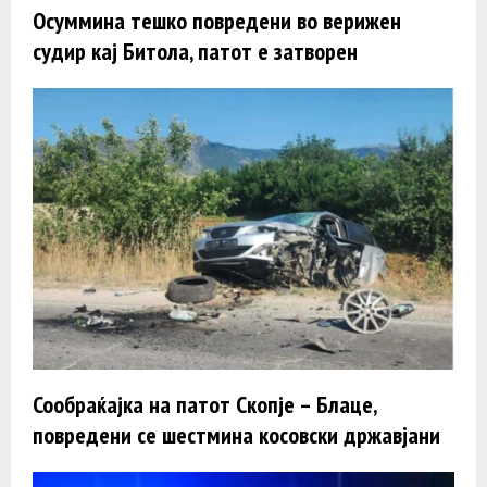
Осуммина тешко повредени во верижен
судир кај Битола, патот е затворен
Сообраќајка на патот Скопје – Блаце,
повредени се шестмина косовски државјани