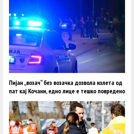
Пијан „возач“ без возачка дозвола излета од
пат кај Кочани, едно лице е тешко повредено