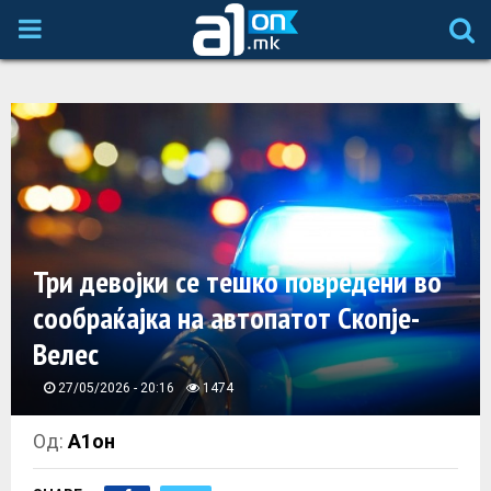
P
R
I
M
A
Три девојки се тешко повредени во
сообраќајка на автопатот Скопје-
R
Велес
Y
27/05/2026 - 20:16
1474
M
Од:
А1он