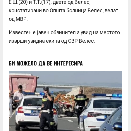
Е.Ш.(20) и Т.Т.(17), двете од Велес,
констатирани во Општа болница Велес, велат
од МВР.
Известен е јавен обвинител а увид на местото
изврши увидна екипа од СВР Велес.
БИ МОЖЕЛО ДА ВЕ ИНТЕРЕСИРА