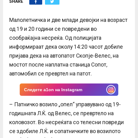
SHARE
E
N
Малолетничка и две млади девојки на возраст
од 19 и 20 години се повредени во
U
сообраќајна несреќа. Од полицијата
информираат дека околу 14:20 часот добиле
пријава дека на автопатот Скопје-Велес, на
мостот после наплатна станица Сопот,
автомобил се превртел на патот.
Следете a1on на Instagram
– Патничко возило „опел“ управувано од 19-
годишната Л.Ќ. од Велес, се превртело на
коловозот. Во несреќата со телесни повреди
се здобилe Л.Ќ. и сопатничките во возилото