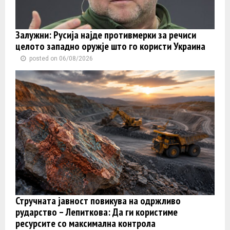
Залужни: Русија најде противмерки за речиси
целото западно оружје што го користи Украина
posted on 06/08/2026
Стручната јавност повикува на одржливо
рударство – Лепиткова: Да ги користиме
ресурсите со максимална контрола