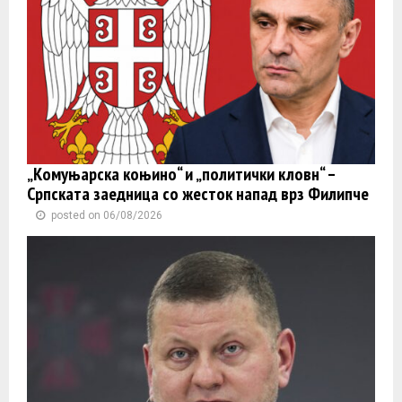
„Комуњарска коњино“ и „политички кловн“ –
Српската заедница со жесток напад врз Филипче
posted on 06/08/2026