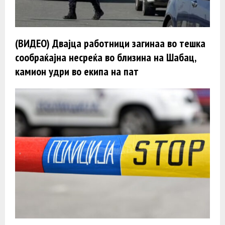
(ВИДЕО) Двајца работници загинаа во тешка
сообраќајна несреќа во близина на Шабац,
камион удри во екипа на пат