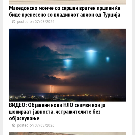
Македонско момче со скршен вратен пршлен ќе
биде пренесено со владиниот авион од Турција
posted on 07/08/2026
ВИДЕО: Објавени нови НЛО снимки кои ја
шокираат јавноста, истражителите без
објаснување
posted on 07/08/2026