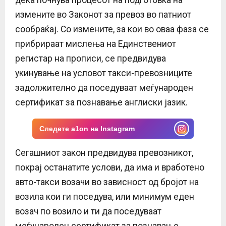
E
измените во Законот за превоз во патниот
сообраќај. Со измените, за кои во оваа фаза се
N
прибрираат мислења на Единствениот
U
регистар на прописи, се предвидува
укинување на условот такси-превозниците
задолжително да поседуваат меѓународен
сертификат за познавање англиски јазик.
Следете a1on на Instagram
Сегашниот закон предвидува превозникот,
покрај останатите услови, да има и вработено
авто-такси возачи во зависност од бројот на
возила кои ги поседува, или минимум еден
возач по возило и ти да поседуваат
меѓународен сертификат за познавање