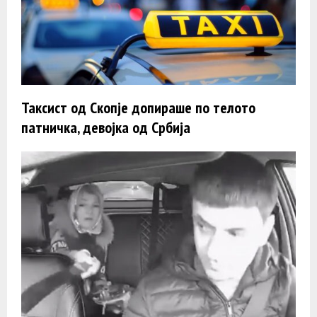
Таксист од Скопје допираше по телото
патничка, девојка од Србија