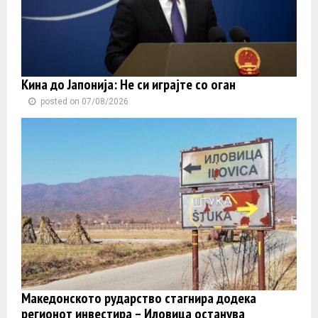
Кина до Јапонија: Не си играјте со оган
posted on 07/08/2026
Македонското рударство стагнира додека
регионот инвестира – Иловица останува