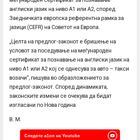
англиски јазик на ниво А1 или А2, според
Заедничката европска референтна рамка за
јазици (CEFR) на Советот на Европа.
„Целта на предлог-законот е бришење на
условот за поседување на меѓународен
сертификат за познавање на англиски јазик на
ниво А1 или А2 кој се однесува за авто – такси
возачи“, пишува во образложението за
предлог-законот. Според динамиката,
законските измени се очекува да бидат
изгласани по Нова година.
В. М.
Следете a1on на Youtube