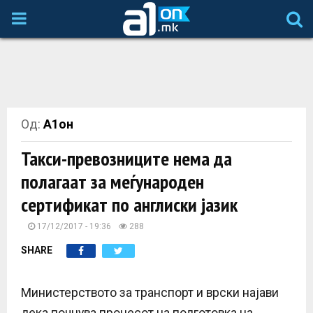
P
R
I
Од:
А1он
M
Такси-превозниците нема да
A
полагаат за меѓународен
сертификат по англиски јазик
R
17/12/2017 - 19:36
288
Y
SHARE
M
Министерството за транспорт и врски најави
дека почнува процесот на подготовка на