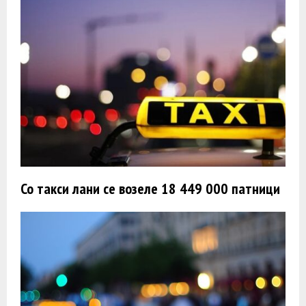
Со такси лани се возеле 18 449 000 патници