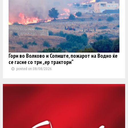
Гори во Волково и Сопиште, пожарот на Водно ќе
се гасне со три „ер трактори“
posted on 08/08/2026