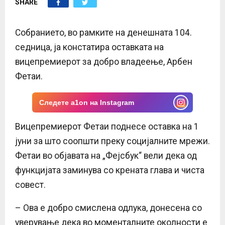
SHARE
E
N
Собранието, во рамките на денешната 104.
седница, ја констатира оставката на
U
вицепремиерот за добро владеење, Арбен
Фетаи.
Следете a1on на Instagram
Вицепремиерот Фетаи поднесе оставка на 1
јуни за што соопшти преку социјалните мрежи.
Фетаи во објавата на „Фејсбук“ вели дека од
функцијата заминува со крената глава и чиста
совест.
– Ова е добро смислена одлука, донесена со
уверување дека во моменталните околности е