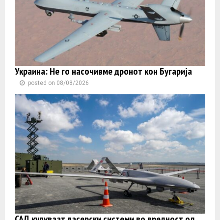
Украина: Не го насочивме дронот кон Бугарија
posted on 08/08/2026
САД купуваат ласерски системи во вредност од