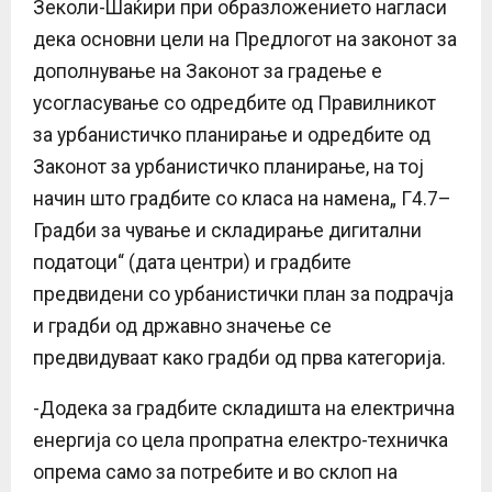
Зеколи-Шаќири при образложението нагласи
дека основни цели на Предлогот на законот за
дополнување на Законот за градење е
усогласување со одредбите од Правилникот
за урбанистичко планирање и одредбите од
Законот за урбанистичко планирање, на тој
начин што градбите со класа на намена„ Г4.7–
Градби за чување и складирање дигитални
податоци“ (дата центри) и градбите
предвидени со урбанистички план за подрачја
и градби од државно значење се
предвидуваат како градби од прва категорија.
-Додека за градбите складишта на електрична
енергија со цела пропратна електро-техничка
опрема само за потребите и во склоп на