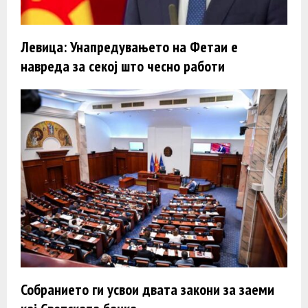
Левица: Унапредувањето на Фетаи е
навреда за секој што чесно работи
Собранието ги усвои двата закони за заеми