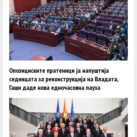
Опозициските пратеници ја напуштија
седницата за реконструкција на Владата,
Гаши даде нова едночасовна пауза