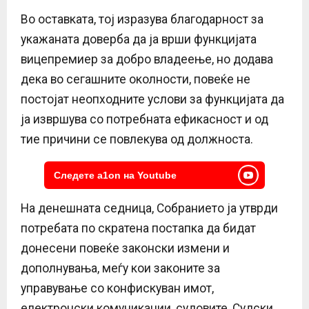
Во оставката, тој изразува благодарност за
укажаната доверба да ја врши функцијата
вицепремиер за добро владеење, но додава
дека во сегашните околности, повеќе не
постојат неопходните услови за функцијата да
ја извршува со потребната ефикасност и од
тие причини се повлекува од должноста.
Следете a1on на Youtube
На денешната седница, Собранието ја утврди
потребата по скратена постапка да бидат
донесени повеќе законски измени и
дополнувања, меѓу кои законите за
управување со конфискуван имот,
електронски комуникации, судовите, Судски