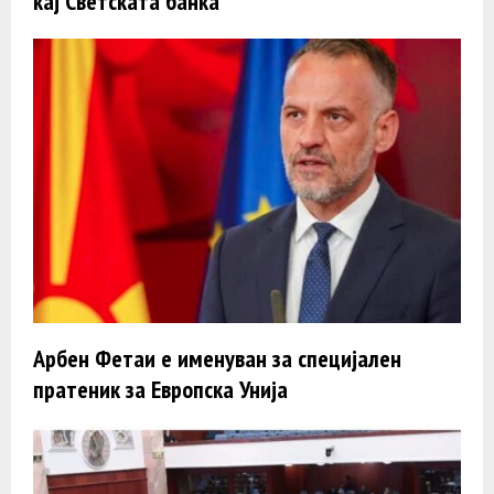
кај Светската банка
Арбен Фетаи е именуван за специјален
пратеник за Европска Унија