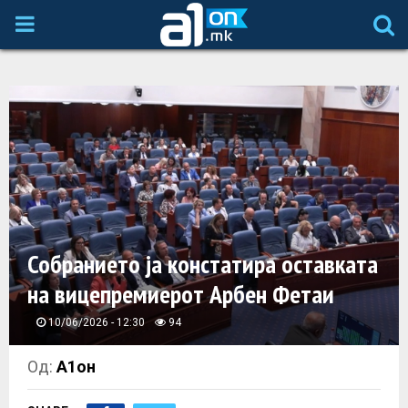
P
R
I
M
A
Собранието ја констатира оставката
R
на вицепремиерот Арбен Фетаи
Y
10/06/2026 - 12:30
94
M
Од:
А1он