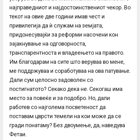
најправедниот и најдостоинствениот чекор. Во
текот на овие две години имав чест и
привилегија да ѝ служам на земјата,
придонесувајќи за реформи насочени кон
зајакнување на одговорноста,
транспарентноста и владеењето на правото.
Им благодарам на сите што веруваа во мене,
ме поддржуваа и соработуваа на ова патување.
Дали сум целосно задоволен со
постигнатото? Секако дека не. Секогаш има
место за повеќе и за подобро. Но, дали
работев со најголема посветеност да
поставам цврсти темели на кои може да се
гради понатаму? Без двоумење, да, наведува
Фетаи.