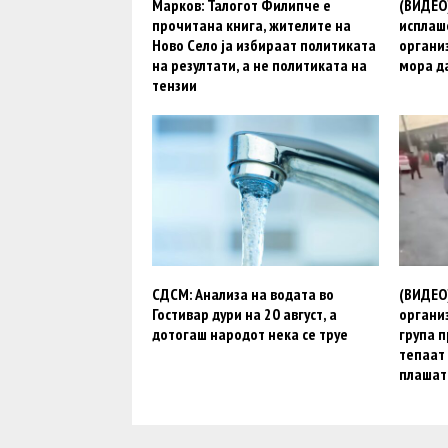
Марков: Талогот Филипче е
(ВИДЕО)
прочитана книга, жителите на
исплаше
Ново Село ја избираат политиката
органи
на резултати, а не политиката на
мора д
тензии
СДСМ: Анализа на водата во
(ВИДЕО
Гостивар дури на 20 август, а
органи
дотогаш народот нека се труе
група п
тепаат 
плашат