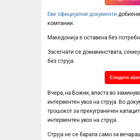
Еве официјални документи
добиени 
компании.
Македонија е оставена без потребн
Засегнати се домакинствата, семејс
без струја.
Следете a1on
Вчера, на Божик, власта во заминув
интервентен увоз на струја. Во доку
трошокот за прекуграничен капаците
интервентен увоз на струја.
Струја не се барала само за вечараш