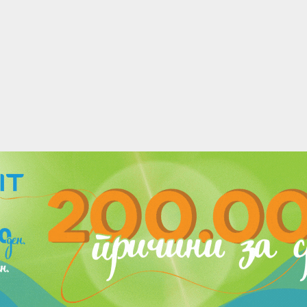
acebook
Twitter
Instagram
Youtube
Импресум
Контакт
Маркетинг
Услови за користење
@2019 - A1on. Сите права задржани.