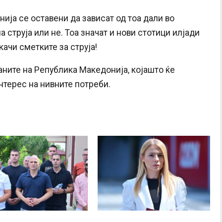
нија се оставени да зависат од тоа дали во
струја или не. Тоа значат и нови стотици илјади
качи сметките за струја!
аните на Република Македонија, којашто ќе
нтерес на нивните потреби.