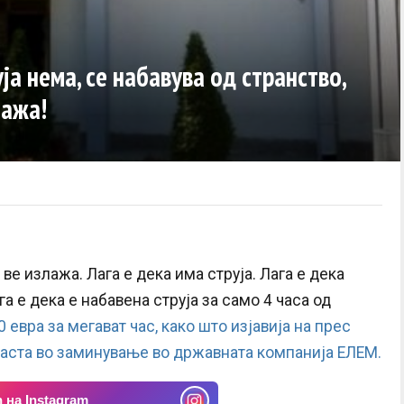
ја нема, се набавува од странство,
лажа!
е излажа. Лага е дека има струја. Лага е дека
га е дека е набавена струја за само 4 часа од
0 евра за мегават час, како што изјавија на прес
ласта во заминување во државната компанија ЕЛЕМ.
 на Instagram