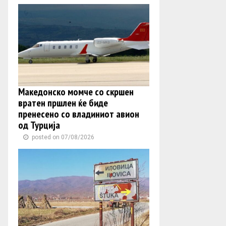
Македонско момче со скршен
вратен пршлен ќе биде
пренесено со владиниот авион
од Турција
posted on 07/08/2026