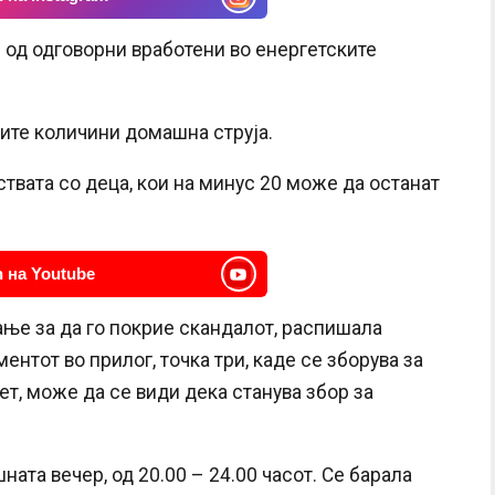
од одговорни вработени во енергетските
ите количини домашна струја.
твата со деца, кои на минус 20 може да останат
 на Youtube
ање за да го покрие скандалот, распишала
ментот во прилог, точка три, каде се зборува за
т, може да се види дека станува збор за
ната вечер, од 20.00 – 24.00 часот. Се барала