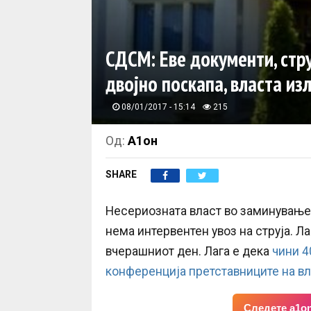
СДСМ: Еве документи, стру
двојно поскапа, власта из
08/01/2017 - 15:14
215
Од:
А1он
SHARE
Несериозната власт во заминување в
нема интервентен увоз на струја. Ла
вчерашниот ден. Лага е дека
чини 4
конференција претставниците на в
Следете a1on