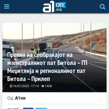
P
R
I
M
Прекин на сообраќајот на
A
магистралниот пат Битола – ГП
Меџитлија и регионалниот пат
R
Битола – Прилеп
Y
16/07/2025 - 17:14
1908
M
Од:
А1он