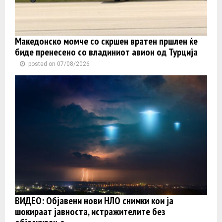
Македонско момче со скршен вратен пршлен ќе
биде пренесено со владиниот авион од Турција
posted on 07/08/2026
ВИДЕО: Објавени нови НЛО снимки кои ја
шокираат јавноста, истражителите без