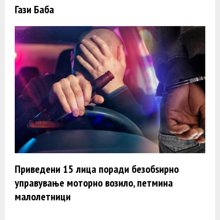
Гази Баба
Приведени 15 лица поради безобѕирно
управување моторно возило, петмина
малолетници