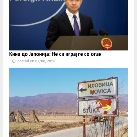
Кина до Јапонија: Не си играјте со оган
posted on 07/08/2026