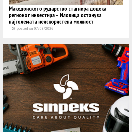
Македонското рударство стагнира додека
регионот инвестира – Иловица останува
најголемата неискористена можност
posted on 07/08/2026