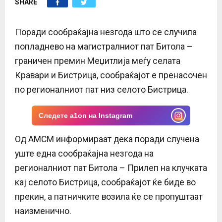
SHARE
E
N
Поради сообраќајна незгода што се случила
попладнево на магистралниот пат Битола –
U
граничен премин Меџитлија меѓу селата
Кравари и Бистрица, сообраќајот е пренасочен
по регионалниот пат низ селото Бистрица.
Следете a1on на Instagram
Од АМСМ информираат дека поради случена
уште една сообраќајна незгода на
регионалниот пат Битола – Прилеп на клучката
кај селото Бистрица, сообраќајот ќе биде во
прекин, а патничките возила ќе се пропуштаат
наизменично.