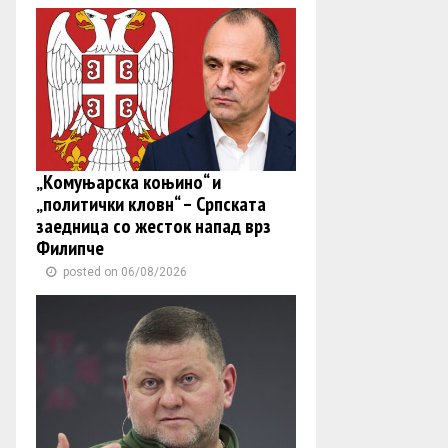
„Комуњарска коњино“ и
„политички кловн“ – Српската
заедница со жесток напад врз
Филипче
posted on 06/08/2026