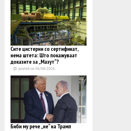
Сите цистерни со сертификат,
нема штета: Што покажуваат
доказите за „Мазут“?
posted on 06/08/2026
Биби му рече „не“ на Трамп