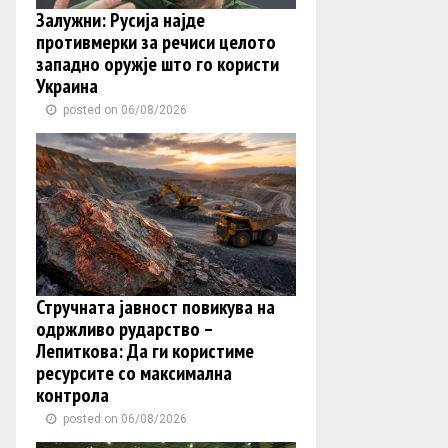
Залужни: Русија најде
противмерки за речиси целото
западно оружје што го користи
Украина
posted on 06/08/2026
Стручната јавност повикува на
одржливо рударство –
Лепиткова: Да ги користиме
ресурсите со максимална
контрола
posted on 06/08/2026