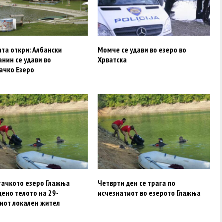
та откри: Албански
Момче се удави во езеро во
нин се удави во
Хрватска
ачко Езеро
тачкото езеро Глажња
Четврти ден се трага по
ено телото на 29-
исчезнатиот во езерото Глажња
иот локален жител