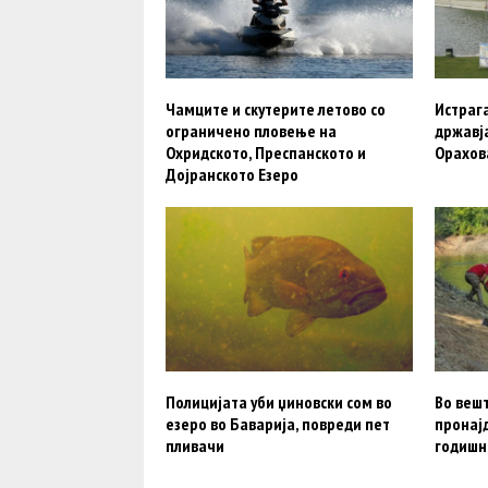
Чамците и скутерите летово со
Истрага
ограничено пловење на
државја
Охридското, Преспанското и
Орахов
Дојранското Езеро
Полицијата уби џиновски сом во
Во веш
езеро во Баварија, повреди пет
пронајд
пливачи
годишн