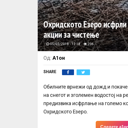
Охридското Езеро исфрли 
акции за чистење
05/03/2018 - 12:18
236
Од:
А1он
SHARE
Обилните врнежи од дожд и покаче
на снегот и зголемен водостој на р
предизвика исфрлање на големо кол
Охридското Езеро.
Следете a1on