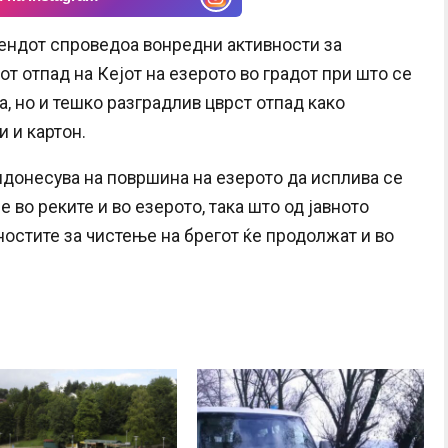
кендот спроведоа вонредни активности за
т отпад на Кејот на езерото во градот при што се
, но и тешко разградлив цврст отпад како
 и картон.
донесува на површина на езерото да исплива се
 во реките и во езерото, така што од јавното
ностите за чистење на брегот ќе продолжат и во