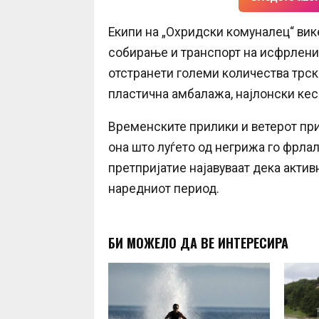
Екипи на „Охридски комуналец“ ви
собирање и транспорт на исфрленио
отстранети големи количества трска
пластична амбалажа, најлонски кеси
Временските прилики и ветерот при
она што луѓето од негрижа го фрлале
претпријатие најавуваат дека актив
наредниот период.
БИ МОЖЕЛО ДА ВЕ ИНТЕРЕСИРА