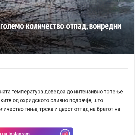
големо количество отпад, вонредни
ната температура доведоа до интензивно топење
еките од охридското сливно подрачје, што
ичество тиња, трска и цврст отпад на брегот на
 на Instagram