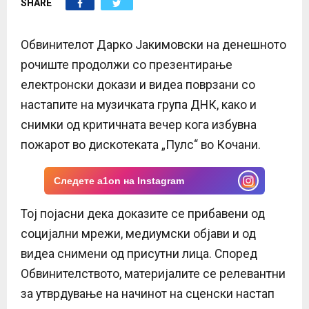
SHARE
E
N
Обвинителот Дарко Јакимовски на денешното
рочиште продолжи со презентирање
U
електронски докази и видеа поврзани со
настапите на музичката група ДНК, како и
снимки од критичната вечер кога избувна
пожарот во дискотеката „Пулс“ во Кочани.
Следете a1on на Instagram
Тој појасни дека доказите се прибавени од
социјални мрежи, медиумски објави и од
видеа снимени од присутни лица. Според
Обвинителството, материјалите се релевантни
за утврдување на начинот на сценски настап