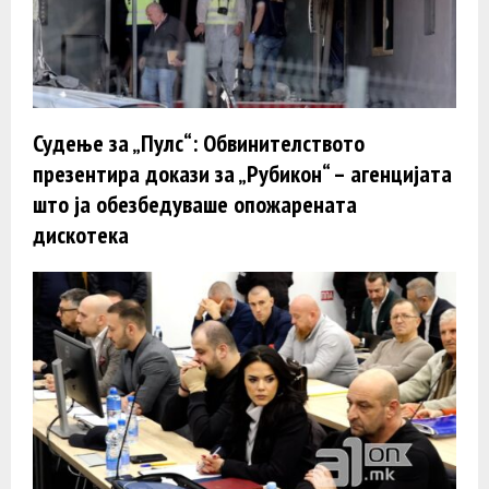
Судење за „Пулс“: Обвинителството
презентира докази за „Рубикон“ – агенцијата
што ја обезбедуваше опожарената
дискотека