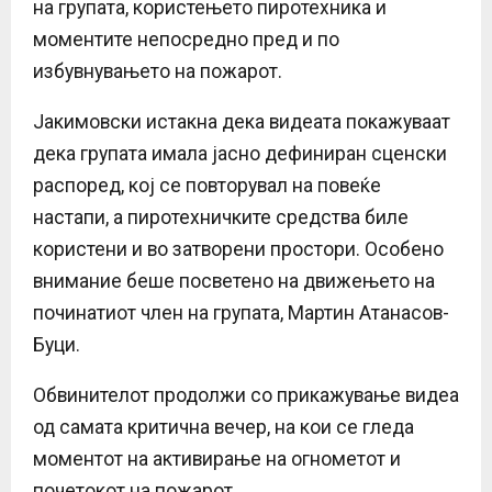
на групата, користењето пиротехника и
моментите непосредно пред и по
избувнувањето на пожарот.
Јакимовски истакна дека видеата покажуваат
дека групата имала јасно дефиниран сценски
распоред, кој се повторувал на повеќе
настапи, а пиротехничките средства биле
користени и во затворени простори. Особено
внимание беше посветено на движењето на
починатиот член на групата, Мартин Атанасов-
Буци.
Обвинителот продолжи со прикажување видеа
од самата критична вечер, на кои се гледа
моментот на активирање на огнометот и
почетокот на пожарот.