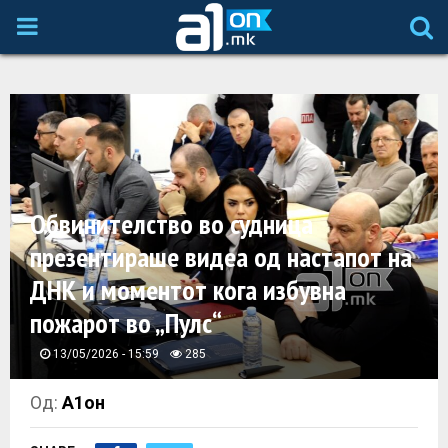
P
R
I
M
Обвинителство во судница
A
презентираше видеа од настапот на
ДНК и моментот кога избувна
R
пожарот во „Пулс“
Y
13/05/2026 - 15:59
285
M
Од:
А1он