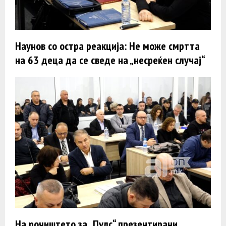
Наунов со остра реакција: Не може смртта
на 63 деца да се сведе на „несреќен случај“
На рочиштето за „Пулс“ презентирани