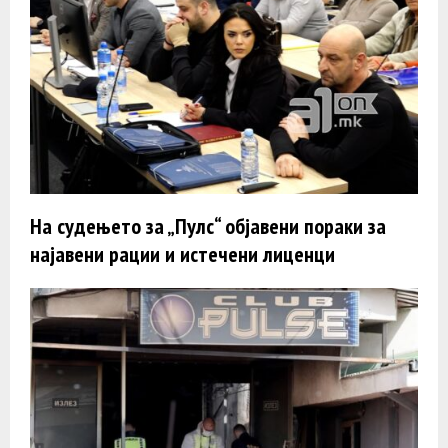
На судењето за „Пулс“ објавени пораки за
најавени рации и истечени лиценци