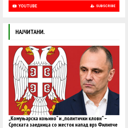
YOUTUBE
SUBSCRIBE
НАЈЧИТАНИ.
„Комуњарска коњино“ и „политички кловн“ –
Српската заедница со жесток напад врз Филипче