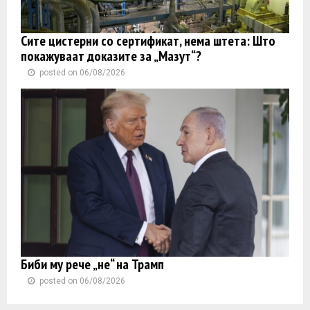
Сите цистерни со сертификат, нема штета: Што
покажуваат доказите за „Мазут“?
posted on 06/08/2026
Биби му рече „не“ на Трамп
posted on 06/08/2026