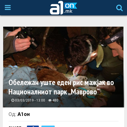
P
R
I
M
A
Обележан уште еден рис мажјак во
R
Националниот парк „Маврово“
Y
03/03/2019 - 13:00
480
M
Од:
А1он