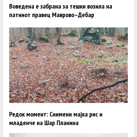
Воведена e забрана за тешки возила на
патниот правец Маврово–Дебар
Редок момент: Снимени мајка рис и
младенче на Шар Планина