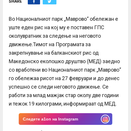
SHARE
E
N
Во Националниот парк „Маврово“ обележан е
уште еден рис на кој му е поставен ГПС
U
околувратник за следење на неговото
движење.Тимот на Програмата за
закрепнување на балканскиот рис од
Македонско еколошко друштво (МЕД) заедно
со вработени во Националниот парк „Маврово“
го обележаа рисот на 27 февруари и до денес
успешно се следи неговото движење. Се
работи за млад мажјак стар околу две години
и тежок 19 килограми, информираат од МЕД.
Следете a1on на Instagram