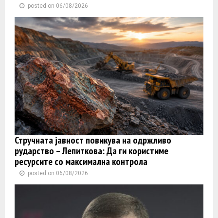
posted on 06/08/2026
Стручната јавност повикува на одржливо
рударство – Лепиткова: Да ги користиме
ресурсите со максимална контрола
posted on 06/08/2026