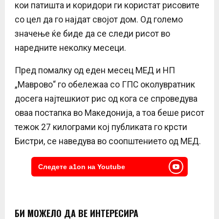
кои патишта и коридори ги користат рисовите
со цел да го најдат својот дом. Од големо
значење ќе биде да се следи рисот во
наредните неколку месеци.
Пред помалку од еден месец МЕД и НП
„Маврово“ го обележаа со ГПС околувратник
досега најтешкиот рис од кога се спроведува
оваа постапка во Македонија, а тоа беше рисот
тежок 27 килограми кој публиката го крсти
Бистри, се наведува во соопштението од МЕД.
Следете a1on на Youtube
БИ МОЖЕЛО ДА ВЕ ИНТЕРЕСИРА