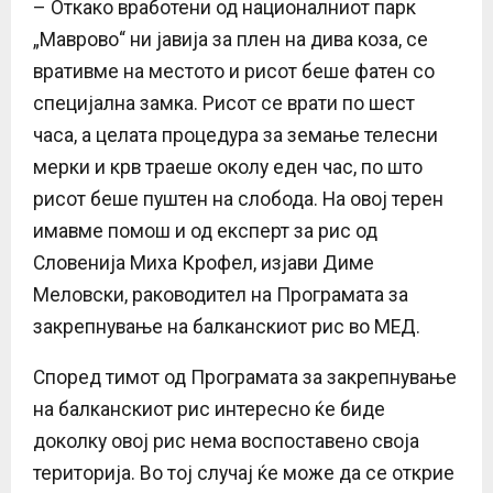
– Откако вработени од националниот парк
„Маврово“ ни јавија за плен на дива коза, се
вративме на местото и рисот беше фатен со
специјална замка. Рисот се врати по шест
часа, а целата процедура за земање телесни
мерки и крв траеше околу еден час, по што
рисот беше пуштен на слобода. На овој терен
имавме помош и од експерт за рис од
Словенија Миха Крофел, изјави Диме
Меловски, раководител на Програмата за
закрепнување на балканскиот рис во МЕД.
Според тимот од Програмата за закрепнување
на балканскиот рис интересно ќе биде
доколку овој рис нема воспоставено своја
територија. Во тој случај ќе може да се открие