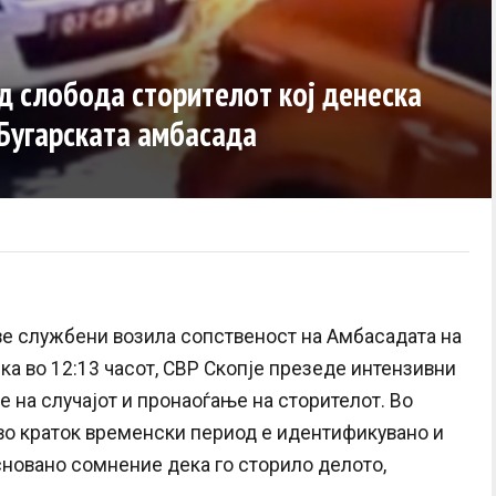
д слобода сторителот кој денеска
Бугарската амбасада
ве службени возила сопственост на Амбасадата на
ка во 12:13 часот, СВР Скопје презеде интензивни
 на случајот и пронаоѓање на сторителот. Во
во краток временски период е идентификувано и
сновано сомнение дека го сторило делото,