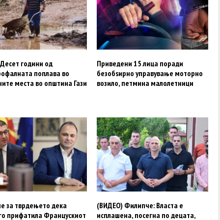
 Десет години од
Приведени 15 лица поради
рофалната поплава во
безобѕирно управување моторно
ните места во општина Гази
возило, петмина малолетници
е за тврдењето дека
(ВИДЕО) Филипче: Власта е
 го прифатила Францускиот
исплашена, посегна по децата,