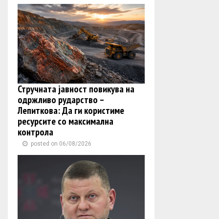
Стручната јавност повикува на
одржливо рударство –
Лепиткова: Да ги користиме
ресурсите со максимална
контрола
posted on 06/08/2026