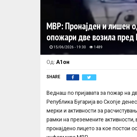
МВР: Пронајден и лишен о
опожари две возила пред 
15/06/2026 - 19:30
1489
Од:
А1он
SHARE
Веднаш по пријавата за пожар на д
Република Бугарија во Скопје денес
мерки и активности за расчистување
рамки на преземените активности, 
пронајдено лицето за кое постои о