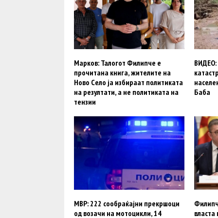
Марков: Талогот Филипче е
ВИДЕО:
прочитана книга, жителите на
катаст
Ново Село ја избираат политиката
населе
на резултати, а не политиката на
Баба
тензии
МВР: 222 сообраќајни прекршоци
Филипч
од возачи на мотоцикли, 14
власта