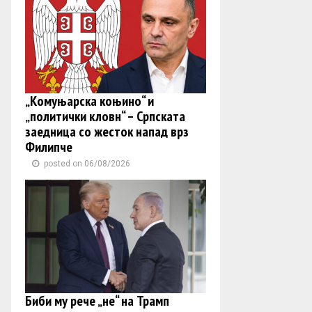
„Комуњарска коњино“ и
„политички кловн“ – Српската
заедница со жесток напад врз
Филипче
posted on 06/08/2026
Биби му рече „не“ на Трамп