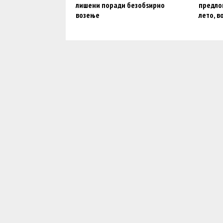
лишени поради безобѕирно
предлог
возење
лето, в