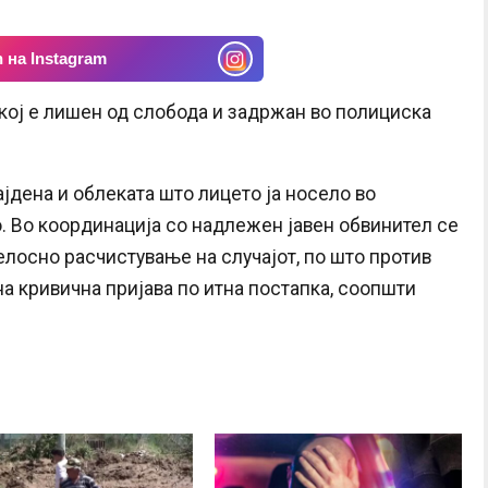
 на Instagram
, кој е лишен од слобода и задржан во полициска
јдена и облеката што лицето ја носело во
 Во координација со надлежен јавен обвинител се
елосно расчистување на случајот, по што против
а кривична пријава по итна постапка, соопшти