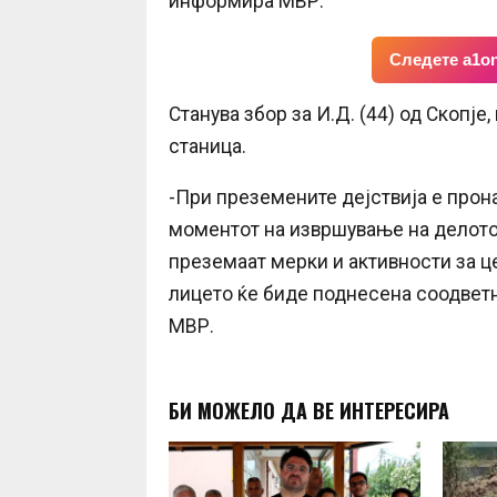
информира МВР.
Следете a1on
Станува збор за И.Д. (44) од Скопје
станица.
-При преземените дејствија е прона
моментот на извршување на делото.
преземаат мерки и активности за ц
лицето ќе биде поднесена соодветн
МВР.
БИ МОЖЕЛО ДА ВЕ ИНТЕРЕСИРА