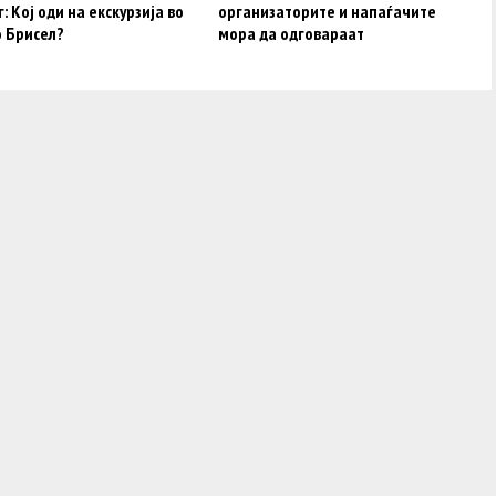
: Кој оди на екскурзија во
организаторите и напаѓачите
о Брисел?
мора да одговараат