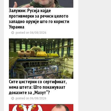
Залужни: Русија најде
противмерки за речиси целото
западно оружје што го користи
Украина
posted on 06/08/2026
Сите цистерни со сертификат,
нема штета: Што покажуваат
доказите за „Мазут“?
posted on 06/08/2026