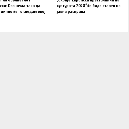
ки: Ова нема така да
културата 2028“ ќе биде ставен на
 лично ќе го следам овој
јавна расправа