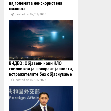
најголемата неискористена
можност
posted on 07/08/2026
ВИДЕО: Објавени нови НЛО
снимки кои ја шокираат јавноста,
истражителите без објаснување
posted on 07/08/2026