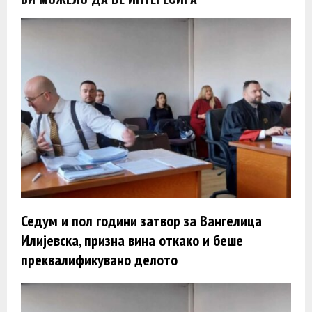
Седум и пол години затвор за Вангелица
Илијевска, призна вина откако и беше
преквалификувано делото