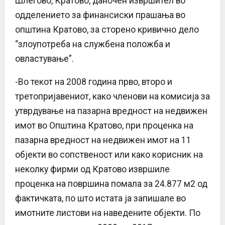
Шлегово, Кратово, даночен извршител во
одделението за финансиски прашања во
општина Кратово, за сторено кривично дело
“злоупотреба на службена положба и
овластување”.
-Во текот на 2008 година прво, второ и
третопријавениот, како членови на комисија за
утврдување на пазарна вредност на недвижен
имот во Општина Кратово, при проценка на
пазарна вредност на недвижен имот на 11
објекти во сопственост или како корисник на
неколку фирми од Кратово извршиле
проценка на површина помала за 24.877 м2 од
фактичката, по што истата ја запишале во
имотните листови на наведените објекти. По