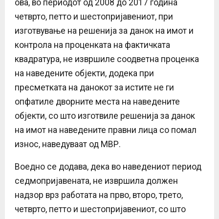
ова, во периодот од 2008 до 2017 година
четврто, петто и шестопријавениот, при
изготвување на решенија за данок на имот и
контрола на проценката на фактичката
квадратура, не извршиле соодветна проценка
на наведените објекти, додека при
пресметката на данокот за истите не ги
опфатиле дворните места на наведените
објекти, со што изготвиле решенија за данок
на имот на наведените правни лица со помал
износ, наведуваат од МВР.
Воедно се додава, дека во наведениот период
седмопријавената, не извршила должен
надзор врз работата на прво, второ, трето,
четврто, петто и шестопријавениот, со што