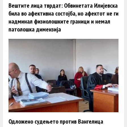
Вештите лица тврдат: Обвинетата Илијевска
била во афективна состојба, но афектот не ги
надминал физиолошките граници и немал
патолошка димензија
Одложено судењето против Вангелица