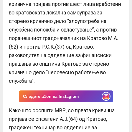
кривична пријава против шест лица вработени
во кратовската локална самоуправа за
сторено кривично дело “злоупотреба на
службена положба и овластување”, а против
поранешниот градоначалник на Кратово М.А.
(62) и против Р.С.К.(37) од Кратово,
раководител на одделение за финансиски
прашања во општина Кратово за сторено
кривично дело “несовесно работење во
службата”.
Следете a1on на Instagram
Како што соопшти МВР, со првата кривична
пријава се опфатени А.Ј.(64) од Кратово,
градежен техничар во одделение за