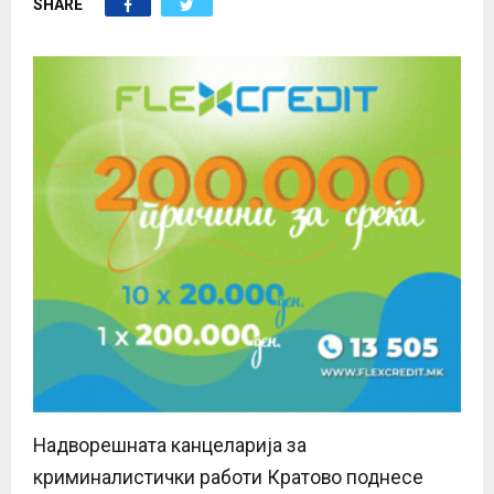
SHARE
E
N
U
Надворешната канцеларија за
криминалистички работи Кратово поднесе