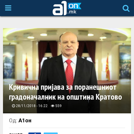
P
R
I
M
A
Кривична пријава за поранешниот
R
градоначалник на општина Кратово
Y
28/11/2018 - 16:22
559
M
Од:
А1он