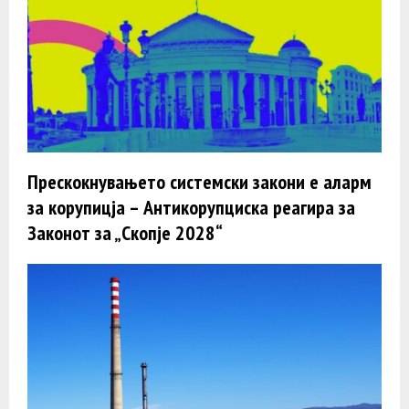
Прескокнувањето системски закони е аларм
за корупицја – Антикорупциска реагира за
Законот за „Скопје 2028“