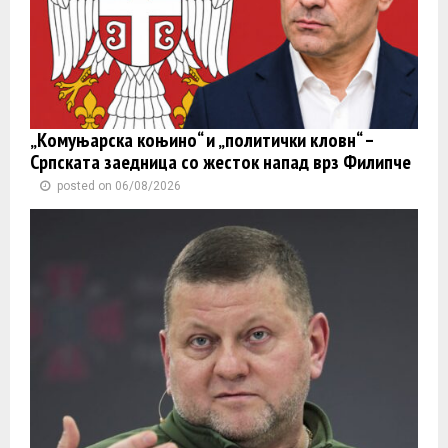
„Комуњарска коњино“ и „политички кловн“ –
Српската заедница со жесток напад врз Филипче
posted on 06/08/2026