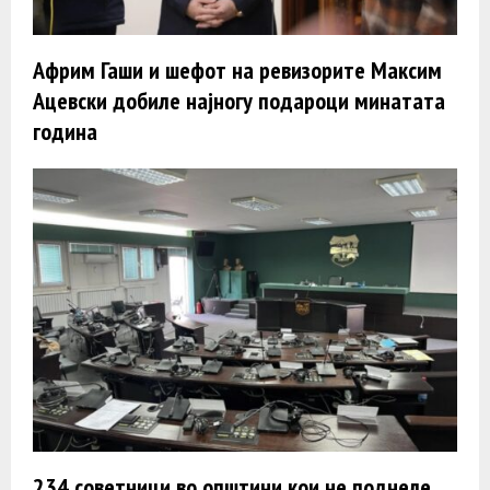
Африм Гаши и шефот на ревизорите Максим
Ацевски добиле најногу подароци минатата
година
234 советници во општини кои не поднеле