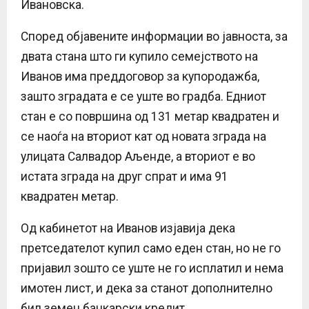
Ивановска.
Според објавените информации во јавноста, за
двата стана што ги купило семејството на
Иванов има преддоговор за купородажба,
зашто зградата е се уште во градба. Едниот
стан е со површина од 131 метар квадратен и
се наоѓа на вториот кат од новата зграда на
улицата Салвадор Аљенде, а вториот е во
истата зграда на друг спрат и има 91
квадратен метар.
Од кабинетот на Иванов изјавија дека
претседателот купил само еден стан, но не го
пријавил зошто се уште не го исплатил и нема
имотен лист, и дека за станот дополнително
бил земен банкарски кредит.