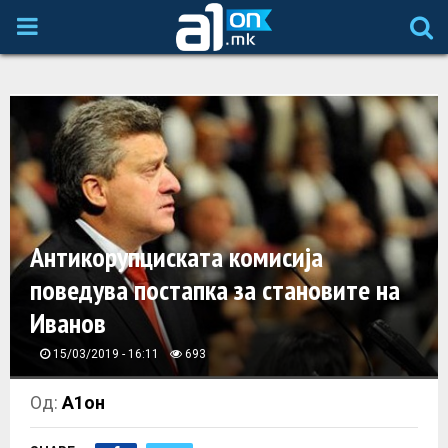
P
R
I
M
A
Антикорупциската комисија
поведува постапка за становите на
R
Иванов
Y
15/03/2019 - 16:11
693
M
Од:
А1он