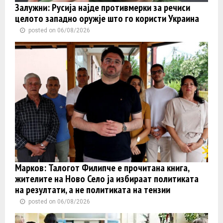
Залужни: Русија најде противмерки за речиси
целото западно оружје што го користи Украина
posted on 06/08/2026
Марков: Талогот Филипче е прочитана книга,
жителите на Ново Село ја избираат политиката
на резултати, а не политиката на тензии
posted on 06/08/2026