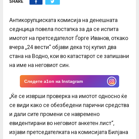
SHARE
E
N
Антикорупциската комисија на денешната
седнцица повела постапка за да се испита
U
имотот на претседателот Ѓорге Иванов, откако
вчера „24 вести“ објави дека тој купил два
стана на Водно, кои во катастарот се запишани
на име на неговиот син.
Следете a1on на Instagram
„Ќе се изврши проверка на имотот односно ќе
се види како се обезбедени парични средства
и дали сите промени се навремено
евидентирани во неговиот анкетен лист“,
изјави претседателката на комисијата Билјана