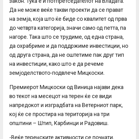
закон. Тука е и потпретседателот на Владата.
Да не може веќе такви проекти да се прават
на земја, која што ќе биде со квалитет од прва
до четврта категорија, значи само од петта, па
нагоре. Така што се трудиме, од една страна,
да охрабриме и да поддржиме инвестиции, но
од друга страна, да не оштетиме пак друг тип
на инвестиции, како што е да речеме
земјоделството-подвлече Мицкоски.
Премиерот Мицкоски од Виница најави дека
во текот на месецот на терен ќе се види
напредокот и изградбата на Ветерниот парк,
кој ќе се простира на територија на три
општини – Штип, Карбинци и Радовиш.
-Веќе теренските активности се почнати.