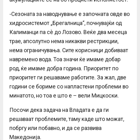
-Сезоната за наводнување е започната овде во
хидросистемот „Брегалница“, почнувајќи од
Калиманци па сѐ до Лозово. Веќе два месеца
трае, апсолутно нема никакви рестрикции,
нема ограничувања. Сите корисници добиваат
навремено вода. Тоа значи ќе имаме добар
род, ќе имаме добра година. Приоритет по
приоритет ги решаваме работите. За жал, две
години се бориме со напластени проблеми во
минатото, но тоа е што е – вели Мицкоски.
Посочи дека задача на Владата е да ги
решаваат проблемите, таму каде што можат,
побргу или побавно, и да се развива
Македонија.