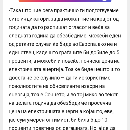
-Така што ние сега практично ги подготвуваме
сите индикатори, за да можат тие на крајот од
годината да го распишат огласот и веќе за
следната година да обезбедиме, можеби еден
од ретките случаи ќе биде во Европа, ако не и
единствен, каде што граѓаните би добиле до 5
проценти, а можеби и повеќе, пониска цена на
електричната енергија. Тоа ќе биде нешто што
досега не се случило – да ги искористиме
поволностите на обновливите извори на
енергија, тоа е Сонцето, и во тој микс во текот
на целата година да обезбедиме просечна
цена на електричната енергија којашто, еве,
јас сум умерен оптимист, би била 5 до 10
проценти поевтина од сегашната. Но, ајде да