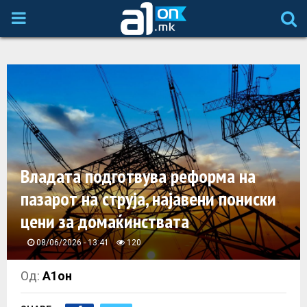
P
R
I
M
A
Владата подготвува реформа на
пазарот на струја, најавени пониски
R
цени за домаќинствата
Y
08/06/2026 - 13:41
120
M
Од:
А1он