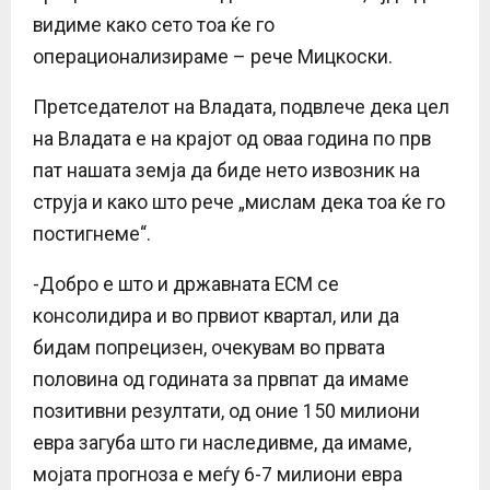
видиме како сето тоа ќе го
операционализираме – рече Мицкоски.
Претседателот на Владата, подвлече дека цел
на Владата е на крајот од оваа година по прв
пат нашата земја да биде нето извозник на
струја и како што рече „мислам дека тоа ќе го
постигнеме“.
-Добро е што и државната ЕСМ се
консолидира и во првиот квартал, или да
бидам попрецизен, очекувам во првата
половина од годината за првпат да имаме
позитивни резултати, од оние 150 милиони
евра загуба што ги наследивме, да имаме,
мојата прогноза е меѓу 6-7 милиони евра