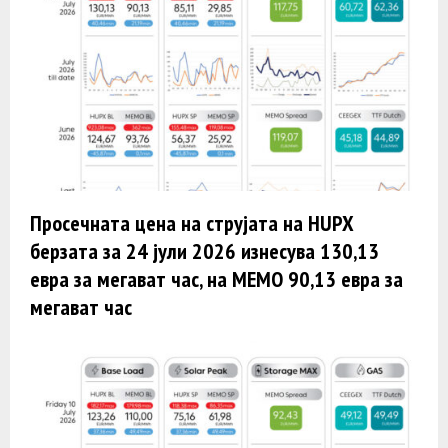
Просечната цена на струјата на HUPX
берзата за 24 јули 2026 изнесува 130,13
евра за мегават час, на МЕМО 90,13 евра за
мегават час