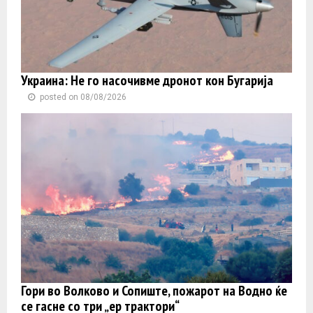
Украина: Не го насочивме дронот кон Бугарија
posted on 08/08/2026
Гори во Волково и Сопиште, пожарот на Водно ќе
се гасне со три „ер трактори“