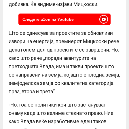
добивка. Ќе видиме-изјави Мицкоски.
Следете a1on на Youtube
Што се однесува за проектите за обновливи
извори на енергија, премиерот Мицкоски рече
дека голем дел од проектите се завршени. Но,
како што рече „поради авантурите на
претходната Влада, има и такви проекти што
се направени на земја, којашто е плодна земја,
земјоделска земја со квалитетна категорија:
прва, втора и трета“.
-Но, тоа се политики кои што застануваат
онаму каде што велиме стекнато право. Ние
како Влада веќе изработивме еден таков