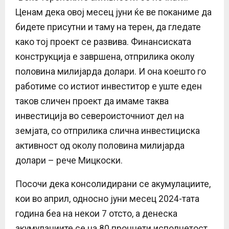
Ценам дека овој месец јуни ќе ве поканиме да
бидете присутни и таму на терен, да гледате
како тој проект се развива. Финансиската
конструкција е завршена, отприлика околу
половина милијарда долари. И она коешто го
работиме со истиот инвеститор е уште еден
таков сличен проект да имаме таква
инвестиција во североисточниот дел на
земјата, со отприлика слична инвестициска
активност од околу половина милијарда
долари – рече Мицкоски.
Посочи дека ​консолидирани се акумулациите,
кои во април, односно јуни месец 2024-тата
година беа на некои 7 отсто, а денеска
акумулациите се на 80 процнети исполнетост.