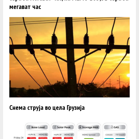
мегават час
Снема струја во цела Грузија