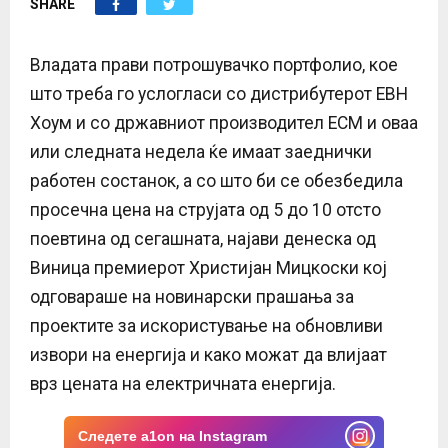
SHARE
E
N
Владата прави потрошувачко портфолио, кое
што треба го услогласи со дистрибутерот ЕВН
U
Хоум и со државниот производител ЕСМ и оваа
или следната недела ќе имаат заеднички
работен состанок, а со што би се обезбедила
просечна цена на струјата од 5 до 10 отсто
поевтина од сегашната, најави денеска од
Виница премиерот Христијан Мицкоски кој
одговараше на новинарски прашања за
проектите за искористување на обновливи
извори на енергија и како можат да влијаат
врз цената на електричната енергија.
Следете a1on на Instagram