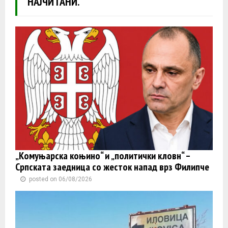
НАЈЧИТАНИ.
„Комуњарска коњино“ и „политички кловн“ –
Српската заедница со жесток напад врз Филипче
posted on 06/08/2026