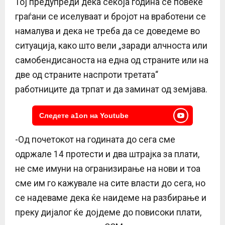
Тој предупреди дека секоја година се повеќе
граѓани се иселуваат и бројот на вработени се
намалува и дека не треба да се доведеме во
ситуација, како што вели
„
заради алчноста или
самобендисаноста на една од страните или на
две од страните наспроти третата“
работниците да трпат и да заминат од земјава.
Следете a1on на Youtube
-Од почетокот на годината до сега сме
одржале 14 протести и два штрајка за плати,
не сме имуни на огранизирање на нови и тоа
сме им го кажувале на сите власти до сега, но
се надеваме дека ќе наидеме на разбирање и
преку дијалог ќе дојдеме до повисоки плати,