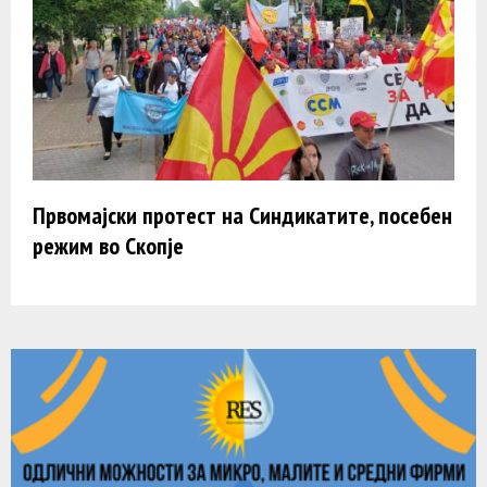
Првомајски протест на Синдикатите, посебен
режим во Скопје