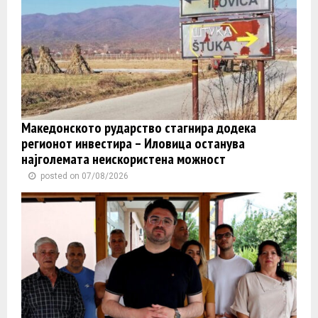
Македонското рударство стагнира додека
регионот инвестира – Иловица останува
најголемата неискористена можност
posted on 07/08/2026