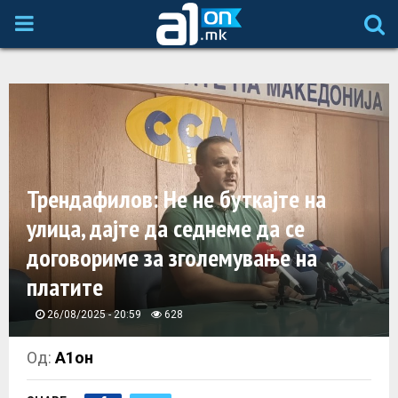
P
R
I
M
Трендафилов: Не не буткајте на
A
улица, дајте да седнеме да се
договориме за зголемување на
R
платите
Y
26/08/2025 - 20:59
628
M
Од:
А1он