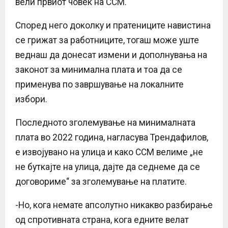
вели првиот човек на ССМ.
Според него доколку и пратениците навистина
се грижат за работниците, тогаш може уште
веднаш да донесат измени и дополнувања на
законот за минимална плата и тоа да се
применува по завршување на локалните
избори.
Последното зголемување на минималната
плата во 2022 година, нагласува Трендафилов,
е извојувано на улица и како ССМ велиме
„
не
не буткајте на улица, дајте да седнеме да се
договориме“ за зголемување на платите.
-Но, кога немате апсолутно никакво разбирање
од спротивната страна, кога едните велат