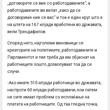
„
договорете се вие со работодавачите“, а
работодавачите ви велат
„
како да се
договориме ние се вас“ и тоа е еден круг што е
на штета на 167 илјади вработени во државата,
вели Трендафилов.
Според него, најголеми виновници се
креаторите на политиките, работодавачите и
Парламентот и тие треба да им објаснат на
работниците зошто дозволуваат тоа да се
случи.
-Ако имате 510 илјади работници во државата,
наспроти 60 илјади работодавачи, кои патем
не сите имаат проблем со исплаќање на
платата на работниците. Од таа гледна точка,