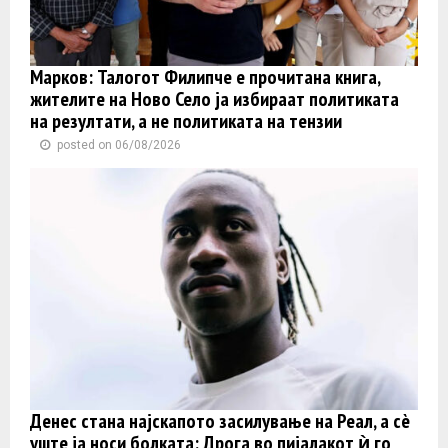
Марков: Талогот Филипче е прочитана книга,
жителите на Ново Село ја избираат политиката
на резултати, а не политиката на тензии
posted on 06/08/2026
Денес стана најскапото засилување на Реал, а сè
уште ја носи болката: Дрога во пијалакот ѝ го