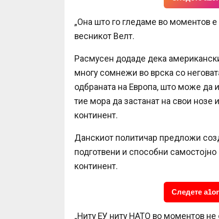
„Она што го гледаме во моментов е к
весникот Велт.
Расмусен додаде дека американски
многу сомнежи во врска со неговат
одбраната на Европа, што може да и
тие мора да застанат на свои нозе 
континент.
Данскиот политичар предложи созд
подготвени и способни самостојно 
континент.
Следете a1on
„Ниту ЕУ ниту НАТО во моментов не