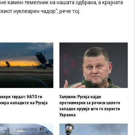
не камен-темелник на нашата одбрана, а крајната
иот нуклеарен чадор“, рече тој.
акери тврдат: НАТО ги
Залужни: Русија најде
нира нападите на Русија
противмерки за речиси целото
западно оружје што го користи
Украина