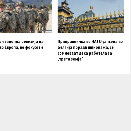
он започна ревизија на
Приправничка во НАТО уапсена во
во Европа, во фокусот е
Белгија поради шпионажа, се
сомневаат дека работела за
„трета земја“