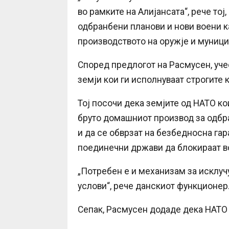
во рамките на Алијансата“, рече тој
одбранбени планови и нови воени ка
производството на оружје и мунициј
Според предлогот на Расмусен, уче
земји кои ги исполнуваат строгите 
Тој посочи дека земјите од НАТО ко
бруто домашниот производ за одбра
и да се обврзат на безбедносна гар
поединечни држави да блокираат в
„Потребен е и механизам за исклуч
услови“, рече данскиот функционер
Сепак, Расмусен додаде дека НАТО 