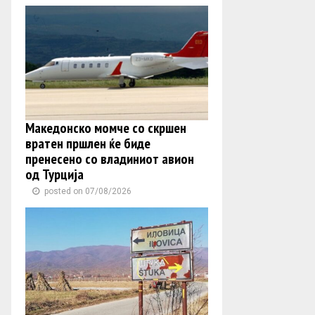
Македонско момче со скршен
вратен пршлен ќе биде
пренесено со владиниот авион
од Турција
posted on 07/08/2026