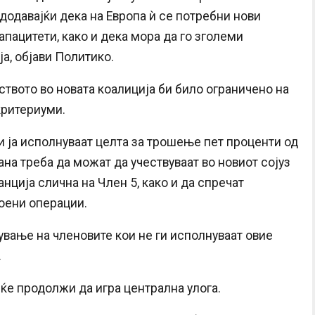
, додавајќи дека на Европа ѝ се потребни нови
пацитети, како и дека мора да го зголеми
а, објави Политико.
ството во новата коалиција би било ограничено на
критериуми.
и ја исполнуваат целта за трошење пет проценти од
на треба да можат да учествуваат во новиот сојуз
анција слична на Член 5, како и да спречат
оени операции.
ување на членовите кои не ги исполнуваат овие
.
ќе продолжи да игра централна улога.