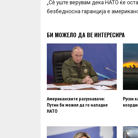
„Сè уште верувам дека НАТО ќе оста
безбедносна гаранција е американск
БИ МОЖЕЛО ДА ВЕ ИНТЕРЕСИРА
Американските разузнавачи:
Руски х
Путин би можел да го нападне
коорди
НАТО