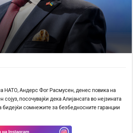
а
а НАТО, Андерс Фог Расмусен, денес повика на
сојуз, посочувајќи дека Алијансата во нејзината
а бидејќи сомнежите за безбедносните гаранции
 на Instagram