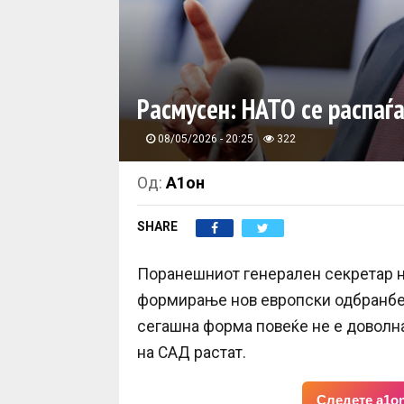
Расмусен: НАТО се распаѓ
08/05/2026 - 20:25
322
Од:
А1он
SHARE
Поранешниот генерален секретар н
формирање нов европски одбранбен 
сегашна форма повеќе не е доволн
на САД растат.
Следете a1on