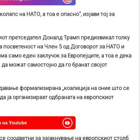
олапс на НАТО, а тоа е опасно“, изјави тој за
от претседател Доналд Трамп предизвикал толку
а посветеност на Член 5 од Договорот за НАТО и
ма само еден заклучок за Европејците, а тоа е дека
и да можат самостојно да го бранат својот
авање формализирана „коалиција на оние што се
да ја организираат одбраната на европскиот
 на Youtube
 се соодветни за зајакнување на европскиот столб