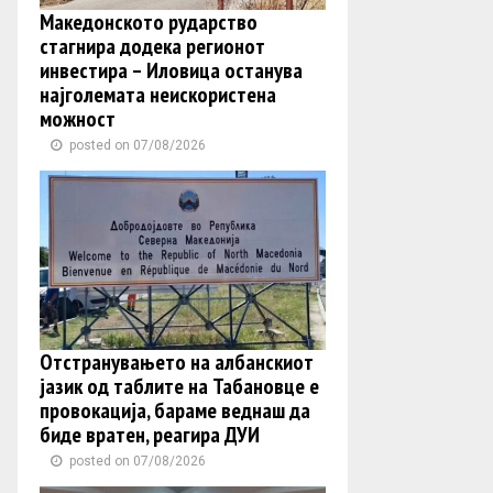
Македонското рударство
стагнира додека регионот
инвестира – Иловица останува
најголемата неискористена
можност
posted on 07/08/2026
Отстранувањето на албанскиот
јазик од таблите на Табановце е
провокација, бараме веднаш да
биде вратен, реагира ДУИ
posted on 07/08/2026